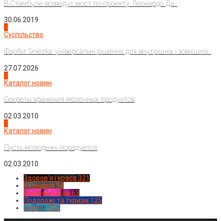
В Стамбуле возведут мост по проекту Леонардо Да...
30.06.2019
2
Суспільство
Фарби Sniezka: універсальні рішення для внутрішніх і зовнішніх...
27.07.2026
3
Каталог новин
Секреты хранения молочных продуктов
02.03.2010
4
Каталог новин
Пусть молодежь порадуется
02.03.2010
Здоров'я і краса
321
Кулінарія
94
Новинки моди
63
Подорожі та туризм
125
Спорт
1224