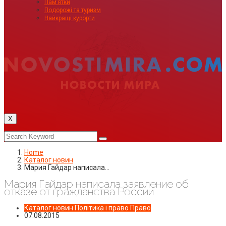
Пам’ятки
Подорожі та туризм
Найкращі курорти
X
Home
Каталог новин
Мария Гайдар написала…
Мария Гайдар написала заявление об
отказе от гражданства России
Каталог новин
Політика і право
Право
07.08.2015