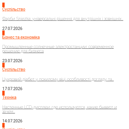
1
Суспільство
Фарби Sniezka: універсальні рішення для внутрішніх і зовнішніх...
27.07.2026
2
Бізнес та економіка
Промышленные солнечные электростанции: современное
решение для бизнеса
23.07.2026
3
Суспільство
Цукровий діабет у похилому віці: особливості догляду та...
17.07.2026
4
Техніка
Настенные LCD-дисплеи: где используются, какие бывают и
зачем...
14.07.2026
1