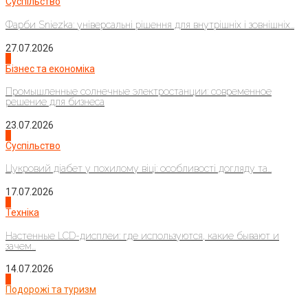
Суспільство
Фарби Sniezka: універсальні рішення для внутрішніх і зовнішніх...
27.07.2026
2
Бізнес та економіка
Промышленные солнечные электростанции: современное
решение для бизнеса
23.07.2026
3
Суспільство
Цукровий діабет у похилому віці: особливості догляду та...
17.07.2026
4
Техніка
Настенные LCD-дисплеи: где используются, какие бывают и
зачем...
14.07.2026
1
Подорожі та туризм