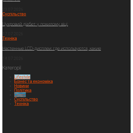
23.07.2026
Суспільство
Цукровий діабет у похилому віці:
17.07.2026
Техніка
Настенные LCD-дисплеи: где используются, какие
14.07.2026
Категорії
Lifestyle
Бізнес та економіка
Новини
Політика
Спорт
Суспільство
Техніка