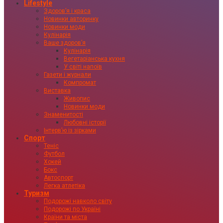
Lifestyle
Здоровʼя і краса
Новинки авторинку
Новинки моди
Кулінарія
Ваше здоровʼя
Кулінарія
Вегетаріанська кухня
У світі напоїв
Газети і журнали
Компромат
Виставка
Живопис
Новинки моди
Знаменитості
Любовні історії
Інтервʼю із зірками
Спорт
Теніс
Футбол
Хокей
Бокс
Автоспорт
Легка атлетіка
Туризм
Подорожі навколо світу
Подорожі по Україні
Країни та міста