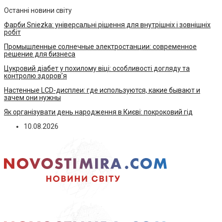
Останні новини світу
Фарби Sniezka: універсальні рішення для внутрішніх і зовнішніх
робіт
Промышленные солнечные электростанции: современное
решение для бизнеса
Цукровий діабет у похилому віці: особливості догляду та
контролю здоров’я
Настенные LCD-дисплеи: где используются, какие бывают и
зачем они нужны
Як організувати день народження в Києві: покроковий гід
10.08.2026