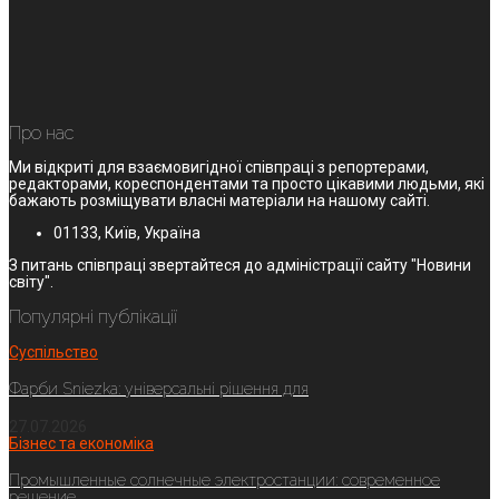
Про нас
Ми відкриті для взаємовигідної співпраці з репортерами,
редакторами, кореспондентами та просто цікавими людьми, які
бажають розміщувати власні матеріали на нашому сайті.
01133, Київ, Україна
З питань співпраці звертайтеся до адміністрації сайту "Новини
світу".
Популярні публікації
Суспільство
Фарби Sniezka: універсальні рішення для
27.07.2026
Бізнес та економіка
Промышленные солнечные электростанции: современное
решение