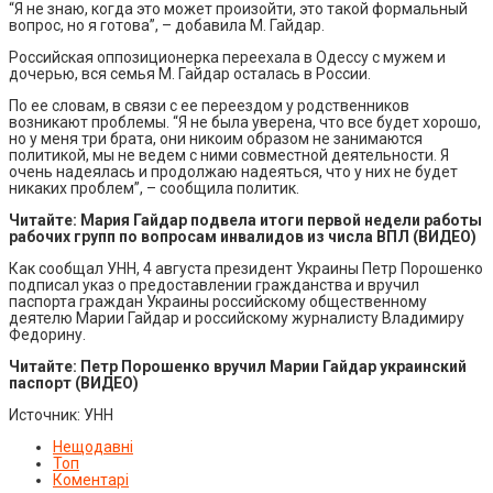
“Я не знаю, когда это может произойти, это такой формальный
вопрос, но я готова”, – добавила М. Гайдар.
Российская оппозиционерка переехала в Одессу с мужем и
дочерью, вся семья М. Гайдар осталась в России.
По ее словам, в связи с ее переездом у родственников
возникают проблемы. “Я не была уверена, что все будет хорошо,
но у меня три брата, они никоим образом не занимаются
политикой, мы не ведем с ними совместной деятельности. Я
очень надеялась и продолжаю надеяться, что у них не будет
никаких проблем”, – сообщила политик.
Читайте: Мария Гайдар подвела итоги первой недели работы
рабочих групп по вопросам инвалидов из числа ВПЛ (ВИДЕО)
Как сообщал УНН, 4 августа президент Украины Петр Порошенко
подписал указ о предоставлении гражданства и вручил
паспорта граждан Украины российскому общественному
деятелю Марии Гайдар и российскому журналисту Владимиру
Федорину.
Читайте:
Петр Порошенко вручил Марии Гайдар украинский
паспорт (ВИДЕО)
Источник: УНН
Нещодавні
Топ
Коментарі