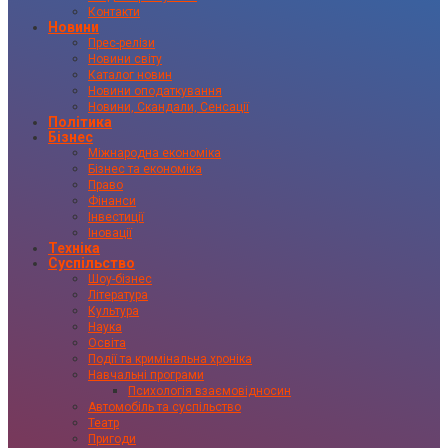
Контакти
Новини
Прес-релізи
Новини світу
Каталог новин
Новини оподаткування
Новини, Скандали, Сенсації
Політика
Бізнес
Міжнародна економіка
Бізнес та економіка
Право
Фінанси
Інвестиції
Іновації
Техніка
Суспільство
Шоу-бізнес
Література
Культура
Наука
Освіта
Події та кримінальна хроніка
Навчальні програми
Психологія взаємовідносин
Автомобіль та суспільство
Театр
Пригоди