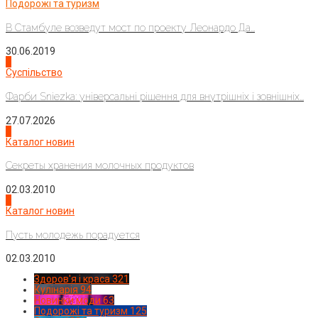
Подорожі та туризм
В Стамбуле возведут мост по проекту Леонардо Да...
30.06.2019
2
Суспільство
Фарби Sniezka: універсальні рішення для внутрішніх і зовнішніх...
27.07.2026
3
Каталог новин
Секреты хранения молочных продуктов
02.03.2010
4
Каталог новин
Пусть молодежь порадуется
02.03.2010
Здоров'я і краса
321
Кулінарія
94
Новинки моди
63
Подорожі та туризм
125