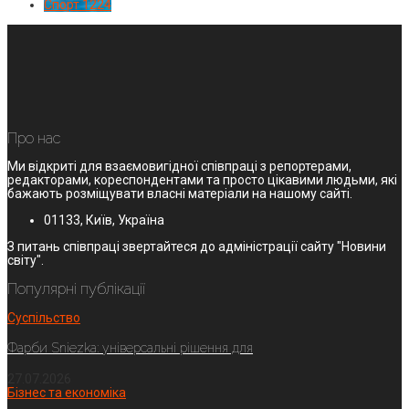
Спорт
1224
Про нас
Ми відкриті для взаємовигідної співпраці з репортерами,
редакторами, кореспондентами та просто цікавими людьми, які
бажають розміщувати власні матеріали на нашому сайті.
01133, Київ, Україна
З питань співпраці звертайтеся до адміністрації сайту "Новини
світу".
Популярні публікації
Суспільство
Фарби Sniezka: універсальні рішення для
27.07.2026
Бізнес та економіка