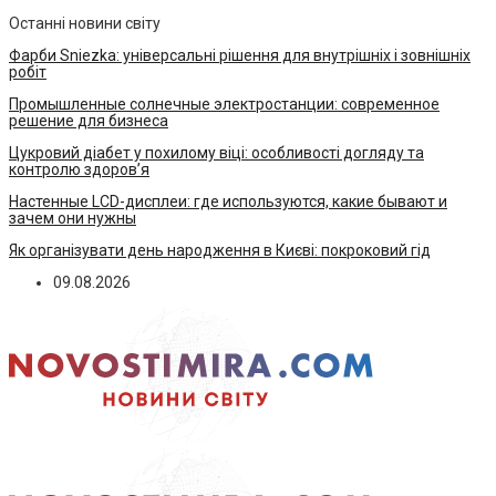
Останні новини світу
Фарби Sniezka: універсальні рішення для внутрішніх і зовнішніх
робіт
Промышленные солнечные электростанции: современное
решение для бизнеса
Цукровий діабет у похилому віці: особливості догляду та
контролю здоров’я
Настенные LCD-дисплеи: где используются, какие бывают и
зачем они нужны
Як організувати день народження в Києві: покроковий гід
09.08.2026