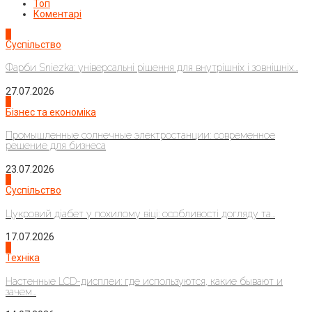
Топ
Коментарі
1
Суспільство
Фарби Sniezka: універсальні рішення для внутрішніх і зовнішніх...
27.07.2026
2
Бізнес та економіка
Промышленные солнечные электростанции: современное
решение для бизнеса
23.07.2026
3
Суспільство
Цукровий діабет у похилому віці: особливості догляду та...
17.07.2026
4
Техніка
Настенные LCD-дисплеи: где используются, какие бывают и
зачем...