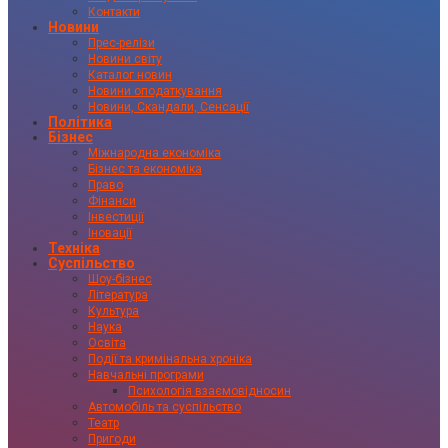
Контакти
Новини
Прес-релізи
Новини світу
Каталог новин
Новини оподаткування
Новини, Скандали, Сенсації
Політика
Бізнес
Міжнародна економіка
Бізнес та економіка
Право
Фінанси
Інвестиції
Іновації
Техніка
Суспільство
Шоу-бізнес
Література
Культура
Наука
Освіта
Події та кримінальна хроніка
Навчальні програми
Психологія взаємовідносин
Автомобіль та суспільство
Театр
Пригоди