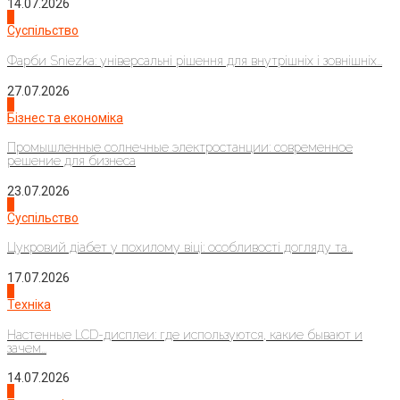
14.07.2026
1
Суспільство
Фарби Sniezka: універсальні рішення для внутрішніх і зовнішніх...
27.07.2026
2
Бізнес та економіка
Промышленные солнечные электростанции: современное
решение для бизнеса
23.07.2026
3
Суспільство
Цукровий діабет у похилому віці: особливості догляду та...
17.07.2026
4
Техніка
Настенные LCD-дисплеи: где используются, какие бывают и
зачем...
14.07.2026
1