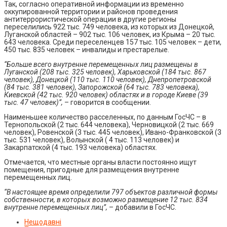
Так, согласно оперативной информации из временно
оккупированной территории и районов проведения
антитеррористической операции в другие регионы
переселились 922 тыс. 749 человека, из которых из Донецкой,
Луганской областей – 902 тыс. 106 человек, из Крыма – 20 тыс.
643 человека. Среди переселенцев 157 тыс. 105 человек – дети,
450 тыс. 835 человек – инвалиды и престарелые.
“Больше всего внутренне перемещенных лиц размещены в
Луганской (208 тыс. 325 человек), Харьковской (184 тыс. 867
человек), Донецкой (110 тыс. 110 человек), Днепропетровской
(84 тыс. 381 человек), Запорожской (64 тыс. 783 человека),
Киевской (42 тыс. 920 человек) областях и в городе Киеве (39
тыс. 47 человек)”,
– говорится в сообщении.
Наименьшее количество расселенных, по данным ГосЧС – в
Тернопольской (2 тыс. 644 человека), Черновицкой (2 тыс. 669
человек), Ровенской (3 тыс. 445 человек), Ивано-Франковской (3
тыс. 531 человек), Волынской ( 4 тыс. 113 человек) и
Закарпатской (4 тыс. 193 человека) областях.
Отмечается, что местные органы власти постоянно ищут
помещения, пригодные для размещения внутренне
перемещенных лиц.
“В настоящее время определили 797 объектов различной формы
собственности, в которых возможно размещение 12 тыс. 834
внутренне перемещенных лиц”,
– добавили в ГосЧС.
Нещодавні