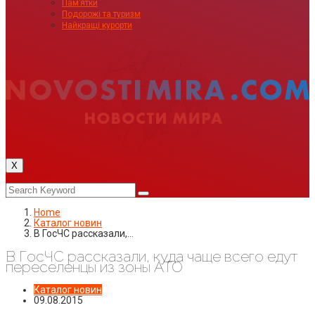
Пам’ятки
Подорожі та туризм
Найкращі курорти
X
Home
Каталог новин
В ГосЧС рассказали,…
В ГосЧС рассказали, куда чаще всего едут
переселенцы из зоны АТО
Каталог новин
09.08.2015