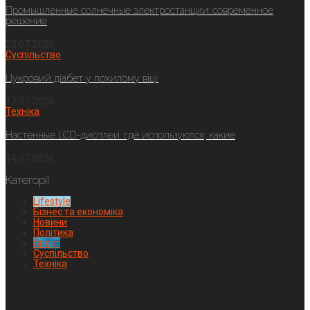
Промышленные солнечные электростанции: современное
решение
23.07.2026
Суспільство
Цукровий діабет у похилому віці:
17.07.2026
Техніка
Настенные LCD-дисплеи: где используются, какие
14.07.2026
Категорії
Lifestyle
Бізнес та економіка
Новини
Політика
Спорт
Суспільство
Техніка