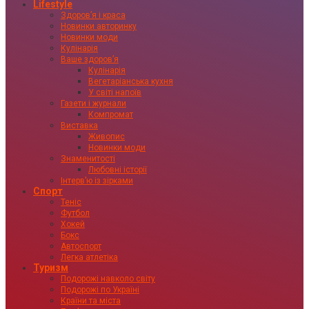
Lifestyle
Здоровʼя і краса
Новинки авторинку
Новинки моди
Кулінарія
Ваше здоровʼя
Кулінарія
Вегетаріанська кухня
У світі напоїв
Газети і журнали
Компромат
Виставка
Живопис
Новинки моди
Знаменитості
Любовні історії
Інтервʼю із зірками
Спорт
Теніс
Футбол
Хокей
Бокс
Автоспорт
Легка атлетіка
Туризм
Подорожі навколо світу
Подорожі по Україні
Країни та міста