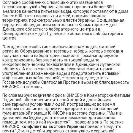
Согласно сообщению, с помощью этих материалов
Госсанэпидслужба Украины сможет провести более 800
анализов качества питьевой воды, которую поставляют в дома
более 600 тысяч взрослых и детей, проживающих на
территориях, подконтрольных власти Украины. Официальная
передача оборудования состоялась в Краматорске – для
Донецкого областного лабораторного центра и в
Северодонецке – для Луганского областного лабораторного
центра.
“Сегодняшнее событие чрезвычайно важно для жителей
региона. Оборудование и тестовые наборы, которые сегодня
получают наши лаборатории, позволят Госсанэпидслужбе
контролировать безопасность питьевой воды по
микробиологическим показателям в Донецкой и Луганской
областях. А это, в свою очередь, позволит снизить риск
употребления зараженной воды и предотвратить вспышки
инфекционных заболеваний”, – сказал председатель
Госсанэпидслужбы Святослав Протас и выразил благодарность
ЮНИСЕФ за помощь.
По словам руководителя офиса ЮНИСЕФ в Краматорске Фатимы
Яндиевой, обеспечение питьевой водой и достойными
санитарными условиями людей, пострадавших во время
конфликта, является одним из приоритетных направлений
гуманитарной помощи ЮНИСЕФ на востоке Украины. “Мы и в
дальнейшем будем делать все возможное для оказания
помощи тем, кто в ней нуждается”, – заверила она. По оценке
ЮНИСЕФ,
конфликт на востоке Украины
привел к тому, что
почти 1,3 млн детей и взрослых столкнулись с серьезной