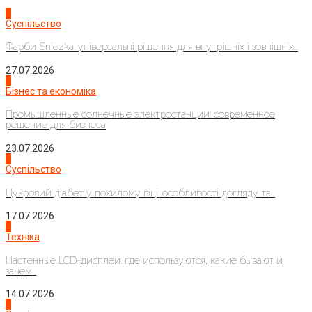
1
Суспільство
Фарби Sniezka: універсальні рішення для внутрішніх і зовнішніх...
27.07.2026
2
Бізнес та економіка
Промышленные солнечные электростанции: современное
решение для бизнеса
23.07.2026
3
Суспільство
Цукровий діабет у похилому віці: особливості догляду та...
17.07.2026
4
Техніка
Настенные LCD-дисплеи: где используются, какие бывают и
зачем...
14.07.2026
1