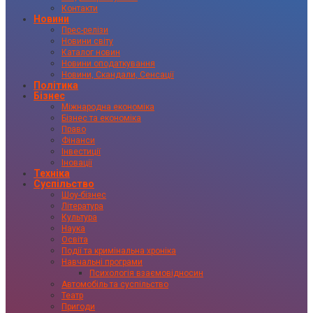
Контакти
Новини
Прес-релізи
Новини світу
Каталог новин
Новини оподаткування
Новини, Скандали, Сенсації
Політика
Бізнес
Міжнародна економіка
Бізнес та економіка
Право
Фінанси
Інвестиції
Іновації
Техніка
Суспільство
Шоу-бізнес
Література
Культура
Наука
Освіта
Події та кримінальна хроніка
Навчальні програми
Психологія взаємовідносин
Автомобіль та суспільство
Театр
Пригоди