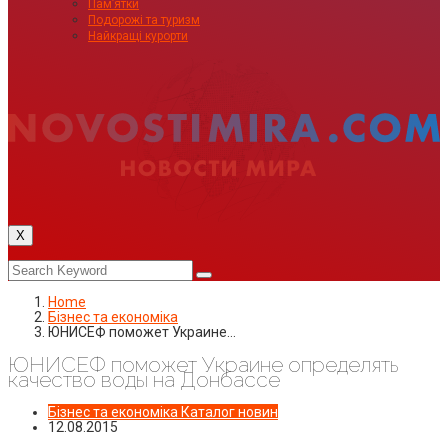
Пам’ятки
Подорожі та туризм
Найкращі курорти
X
Home
Бізнес та економіка
ЮНИСЕФ поможет Украине…
ЮНИСЕФ поможет Украине определять
качество воды на Донбассе
Бізнес та економіка
Каталог новин
12.08.2015