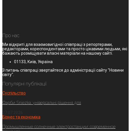
Про нас
Ми відкриті для взаємовигідної співпраці з репортерами,
редакторами, кореспондентами та просто цікавими людьми, які
бажають розміщувати власні матеріали на нашому сайті.
01133, Київ, Україна
З питань співпраці звертайтеся до адміністрації сайту "Новини
світу".
Популярні публікації
Суспільство
Фарби Sniezka: універсальні рішення для
27.07.2026
Бізнес та економіка
Промышленные солнечные электростанции: современное