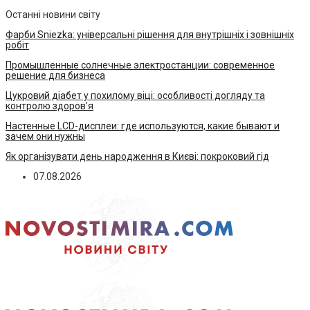
Останні новини світу
Фарби Sniezka: універсальні рішення для внутрішніх і зовнішніх
робіт
Промышленные солнечные электростанции: современное
решение для бизнеса
Цукровий діабет у похилому віці: особливості догляду та
контролю здоров’я
Настенные LCD-дисплеи: где используются, какие бывают и
зачем они нужны
Як організувати день народження в Києві: покроковий гід
07.08.2026