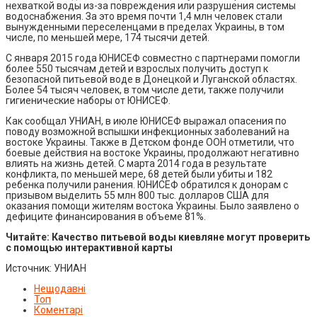
нехваткой воды из-за повреждения или разрушения системы
водоснабжения. За это время почти 1,4 млн человек стали
вынужденными переселенцами в пределах Украины, в том
числе, по меньшей мере, 174 тысячи детей.
С января 2015 года ЮНИСЕФ совместно с партнерами помогли
более 550 тысячам детей и взрослых получить доступ к
безопасной питьевой воде в Донецкой и Луганской областях.
Более 54 тысяч человек, в том числе дети, также получили
гигиенические наборы от ЮНИСЕФ.
Как сообщал УНИАН, в июле ЮНИСЕФ выражал опасения по
поводу возможной вспышки инфекционных заболеваний на
востоке Украины. Также в Детском фонде ООН отметили, что
боевые действия на востоке Украины, продолжают негативно
влиять на жизнь детей. С марта 2014 года в результате
конфликта, по меньшей мере, 68 детей были убиты и 182
ребенка получили ранения. ЮНИСЕФ обратился к донорам с
призывом выделить 55 млн 800 тыс. долларов США для
оказания помощи жителям востока Украины. Было заявлено о
дефиците финансирования в объеме 81%.
Читайте: Качество питьевой воды киевляне могут проверить
с помощью интерактивной карты
Источник: УНИАН
Нещодавні
Топ
Коментарі