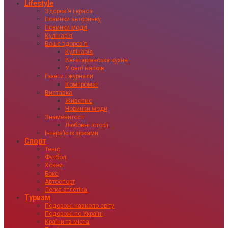
Lifestyle
Здоровʼя і краса
Новинки авторинку
Новинки моди
Кулінарія
Ваше здоровʼя
Кулінарія
Вегетаріанська кухня
У світі напоїв
Газети і журнали
Компромат
Виставка
Живопис
Новинки моди
Знаменитості
Любовні історії
Інтервʼю із зірками
Спорт
Теніс
Футбол
Хокей
Бокс
Автоспорт
Легка атлетіка
Туризм
Подорожі навколо світу
Подорожі по Україні
Країни та міста