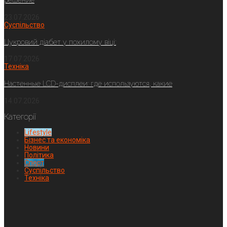
решение
23.07.2026
Суспільство
Цукровий діабет у похилому віці:
17.07.2026
Техніка
Настенные LCD-дисплеи: где используются, какие
14.07.2026
Категорії
Lifestyle
Бізнес та економіка
Новини
Політика
Спорт
Суспільство
Техніка