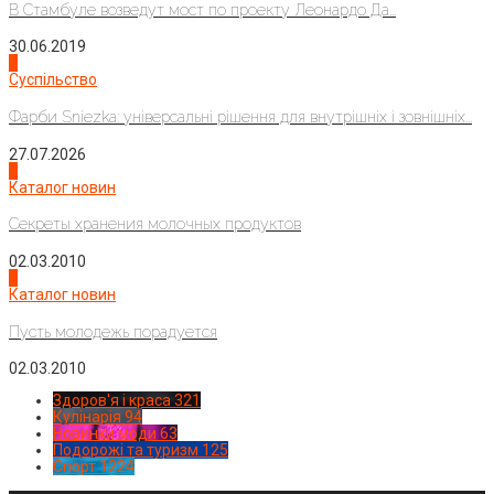
В Стамбуле возведут мост по проекту Леонардо Да...
30.06.2019
2
Суспільство
Фарби Sniezka: універсальні рішення для внутрішніх і зовнішніх...
27.07.2026
3
Каталог новин
Секреты хранения молочных продуктов
02.03.2010
4
Каталог новин
Пусть молодежь порадуется
02.03.2010
Здоров'я і краса
321
Кулінарія
94
Новинки моди
63
Подорожі та туризм
125
Спорт
1224