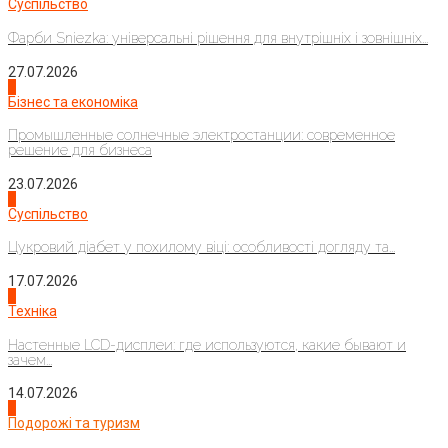
Суспільство
Фарби Sniezka: універсальні рішення для внутрішніх і зовнішніх...
27.07.2026
2
Бізнес та економіка
Промышленные солнечные электростанции: современное
решение для бизнеса
23.07.2026
3
Суспільство
Цукровий діабет у похилому віці: особливості догляду та...
17.07.2026
4
Техніка
Настенные LCD-дисплеи: где используются, какие бывают и
зачем...
14.07.2026
1
Подорожі та туризм