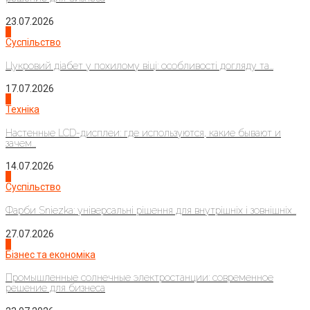
23.07.2026
3
Суспільство
Цукровий діабет у похилому віці: особливості догляду та...
17.07.2026
4
Техніка
Настенные LCD-дисплеи: где используются, какие бывают и
зачем...
14.07.2026
1
Суспільство
Фарби Sniezka: універсальні рішення для внутрішніх і зовнішніх...
27.07.2026
2
Бізнес та економіка
Промышленные солнечные электростанции: современное
решение для бизнеса