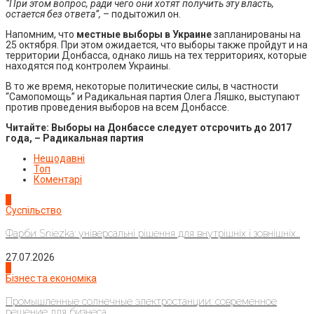
“При этом вопрос, ради чего они хотят получить эту власть,
остается без ответа”,
– подытожил он.
Напомним, что
местные выборы в Украине
запланированы на
25 октября. При этом ожидается, что выборы также пройдут и на
территории Донбасса, однако лишь на тех территориях, которые
находятся под контролем Украины.
В то же время, некоторые политические силы, в частности
“Самопомощь” и Радикальная партия Олега Ляшко, выступают
против проведения выборов на всем Донбассе.
Читайте:
Выборы на Донбассе следует отсрочить до 2017
года, – Радикальная партия
Нещодавні
Топ
Коментарі
1
Суспільство
Фарби Sniezka: універсальні рішення для внутрішніх і зовнішніх...
27.07.2026
2
Бізнес та економіка
Промышленные солнечные электростанции: современное
решение для бизнеса