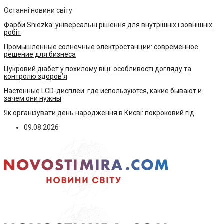
Останні новини світу
Фарби Sniezka: універсальні рішення для внутрішніх і зовнішніх
робіт
Промышленные солнечные электростанции: современное
решение для бизнеса
Цукровий діабет у похилому віці: особливості догляду та
контролю здоров’я
Настенные LCD-дисплеи: где используются, какие бывают и
зачем они нужны
Як організувати день народження в Києві: покроковий гід
09.08.2026