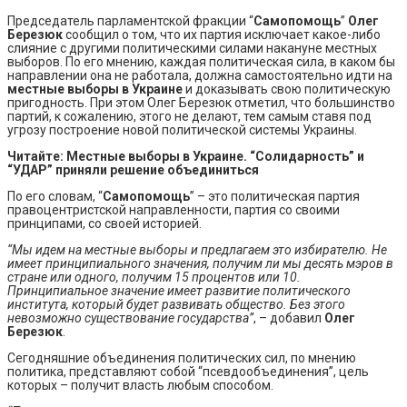
Председатель парламентской фракции “
Самопомощь
”
Олег
Березюк
сообщил о том, что их партия исключает какое-либо
слияние с другими политическими силами накануне местных
выборов. По его мнению, каждая политическая сила, в каком бы
направлении она не работала, должна самостоятельно идти на
местные выборы в Украине
и доказывать свою политическую
пригодность. При этом Олег Березюк отметил, что большинство
партий, к сожалению, этого не делают, тем самым ставя под
угрозу построение новой политической системы Украины.
Читайте:
Местные выборы в Украине. “Солидарность” и
“УДАР” приняли решение объединиться
По его словам, “
Самопомощь
” – это политическая партия
правоцентристской направленности, партия со своими
принципами, со своей историей.
“Мы идем на местные выборы и предлагаем это избирателю. Не
имеет принципиального значения, получим ли мы десять мэров в
стране или одного, получим 15 процентов или 10.
Принципиальное значение имеет развитие политического
института, который будет развивать общество. Без этого
невозможно существование государства”
, – добавил
Олег
Березюк
.
Сегодняшние объединения политических сил, по мнению
политика, представляют собой “псевдообъединения”, цель
которых – получит власть любым способом.