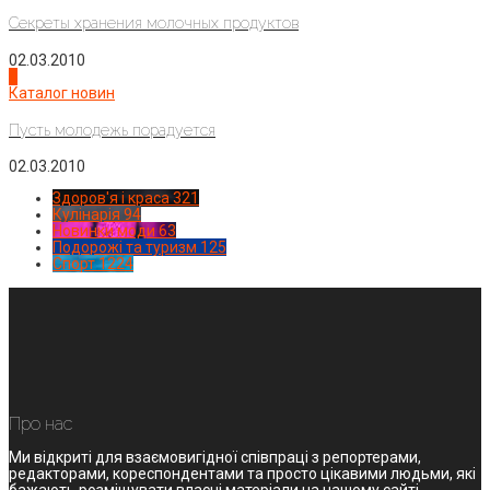
Секреты хранения молочных продуктов
02.03.2010
4
Каталог новин
Пусть молодежь порадуется
02.03.2010
Здоров'я і краса
321
Кулінарія
94
Новинки моди
63
Подорожі та туризм
125
Спорт
1224
Про нас
Ми відкриті для взаємовигідної співпраці з репортерами,
редакторами, кореспондентами та просто цікавими людьми, які
бажають розміщувати власні матеріали на нашому сайті.