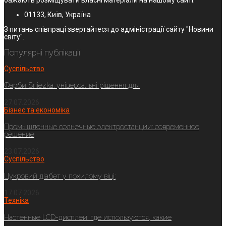
01133, Київ, Україна
З питань співпраці звертайтеся до адміністрації сайту "Новини
світу".
Популярні публікації
Суспільство
Фарби Sniezka: універсальні рішення для
27.07.2026
Бізнес та економіка
Промышленные солнечные электростанции: современное
решение
23.07.2026
Суспільство
Цукровий діабет у похилому віці:
17.07.2026
Техніка
Настенные LCD-дисплеи: где используются, какие