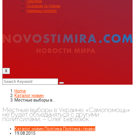
Пам’ятки
Подорожі та туризм
Найкращі курорти
X
Home
Каталог новин
Местные выборы в…
Местные выборы в Украине. «Самопомощь»
не будет объединяться с другими
политсилами, – Олег Березюк
Каталог новин
Політика
Політика і право
19.08.2015