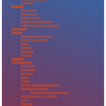
Контакти
Новини
Прес-релізи
Новини світу
Каталог новин
Новини оподаткування
Новини, Скандали, Сенсації
Політика
Бізнес
Міжнародна економіка
Бізнес та економіка
Право
Фінанси
Інвестиції
Іновації
Техніка
Суспільство
Шоу-бізнес
Література
Культура
Наука
Освіта
Події та кримінальна хроніка
Навчальні програми
Психологія взаємовідносин
Автомобіль та суспільство
Театр
Пригоди