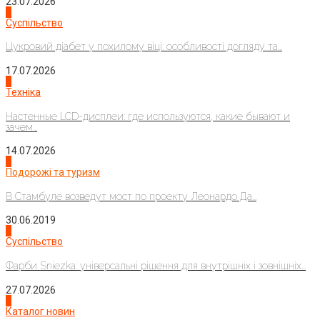
23.07.2026
3
Суспільство
Цукровий діабет у похилому віці: особливості догляду та...
17.07.2026
4
Техніка
Настенные LCD-дисплеи: где используются, какие бывают и
зачем...
14.07.2026
1
Подорожі та туризм
В Стамбуле возведут мост по проекту Леонардо Да...
30.06.2019
2
Суспільство
Фарби Sniezka: універсальні рішення для внутрішніх і зовнішніх...
27.07.2026
3
Каталог новин