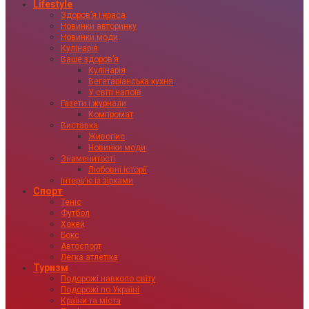
Lifestyle
Здоровʼя і краса
Новинки авторинку
Новинки моди
Кулінарія
Ваше здоровʼя
Кулінарія
Вегетаріанська кухня
У світі напоїв
Газети і журнали
Компромат
Виставка
Живопис
Новинки моди
Знаменитості
Любовні історії
Інтервʼю із зірками
Спорт
Теніс
Футбол
Хокей
Бокс
Автоспорт
Легка атлетіка
Туризм
Подорожі навколо світу
Подорожі по Україні
Країни та міста