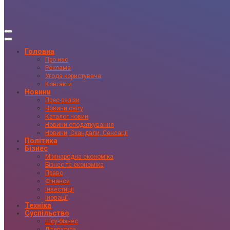
Головна
Про нас
Реклама
Угода користувача
Контакти
Новини
Прес-релізи
Новини світу
Каталог новин
Новини оподаткування
Новини, Скандали, Сенсації
Політика
Бізнес
Міжнародна економіка
Бізнес та економіка
Право
Фінанси
Інвестиції
Іновації
Техніка
Суспільство
Шоу-бізнес
Література