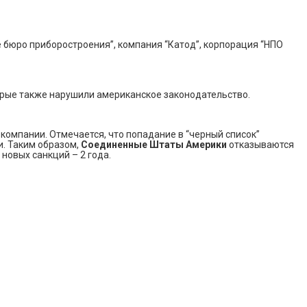
 бюро приборостроения”, компания “Катод”, корпорация “НПО
оторые также нарушили американское законодательство.
компании. Отмечается, что попадание в “черный список”
и. Таким образом,
Соединенные Штаты Америки
отказываются
новых санкций – 2 года.