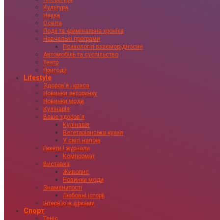
Культура
Наука
Освіта
Події та кримінальна хроніка
Навчальні програми
Психологія взаємовідносин
Автомобіль та суспільство
Театр
Пригоди
Lifestyle
Здоровʼя і краса
Новинки авторинку
Новинки моди
Кулінарія
Ваше здоровʼя
Кулінарія
Вегетаріанська кухня
У світі напоїв
Газети і журнали
Компромат
Виставка
Живопис
Новинки моди
Знаменитості
Любовні історії
Інтервʼю із зірками
Спорт
Теніс