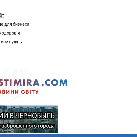
біт
е для бизнеса
ю здоров’я
м они нужны