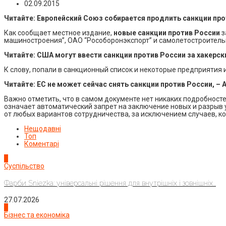
02.09.2015
Читайте: Европейский Союз собирается продлить санкции про
Как сообщает местное издание,
новые санкции против России
з
машиностроения”, ОАО “Рособоронэкспорт” и самолетостроитель
Читайте: США могут ввести санкции против России за хакерск
К слову, попали в санкционный список и некоторые предприятия 
Читайте: ЕС не может сейчас снять санкции против России, –
Важно отметить, что в самом документе нет никаких подробносте
означает автоматический запрет на заключение новых и разрыв
от любых вариантов сотрудничества, за исключением случаев, ко
Нещодавні
Топ
Коментарі
1
Суспільство
Фарби Sniezka: універсальні рішення для внутрішніх і зовнішніх...
27.07.2026
2
Бізнес та економіка