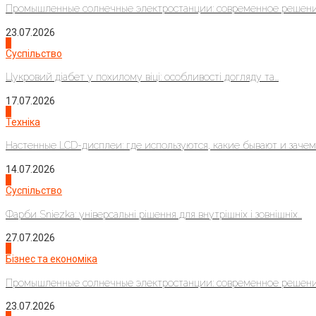
Промышленные солнечные электростанции: современное решени
23.07.2026
3
Суспільство
Цукровий діабет у похилому віці: особливості догляду та...
17.07.2026
4
Техніка
Настенные LCD-дисплеи: где используются, какие бывают и зачем..
14.07.2026
1
Суспільство
Фарби Sniezka: універсальні рішення для внутрішніх і зовнішніх...
27.07.2026
2
Бізнес та економіка
Промышленные солнечные электростанции: современное решени
23.07.2026