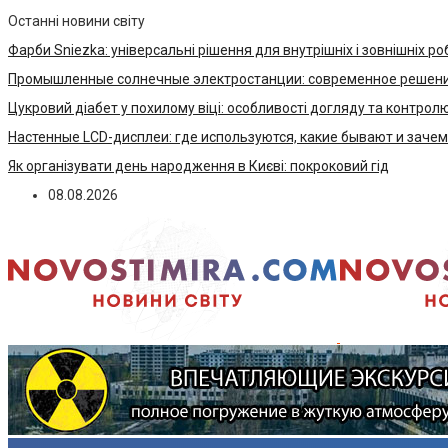
Останні новини світу
Фарби Sniezka: універсальні рішення для внутрішніх і зовнішніх ро
Промышленные солнечные электростанции: современное решени
Цукровий діабет у похилому віці: особливості догляду та контрол
Настенные LCD-дисплеи: где используются, какие бывают и заче
Як організувати день народження в Києві: покроковий гід
08.08.2026