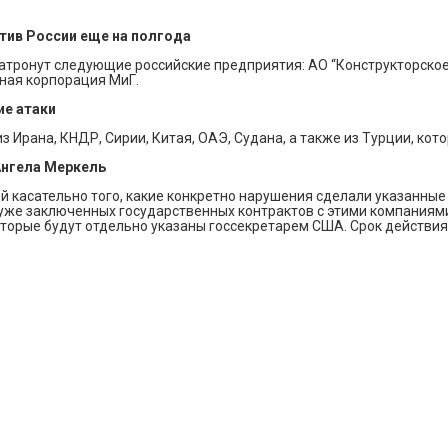
тив России еще на полгода
атронут следующие российские предприятия: АО “Конструкторское
ная корпорация МиГ.
ие атаки
из Ирана, КНДР, Сирии, Китая, ОАЭ, Судана, а также из Турции, к
 Ангела Меркель
й касательно того, какие конкретно нарушения сделали указанные 
 уже заключенных государственных контрактов с этими компаниям
торые будут отдельно указаны госсекретарем США. Срок действия 