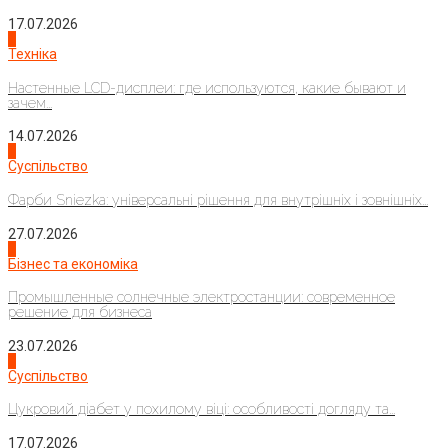
17.07.2026
4
Техніка
Настенные LCD-дисплеи: где используются, какие бывают и
зачем...
14.07.2026
1
Суспільство
Фарби Sniezka: універсальні рішення для внутрішніх і зовнішніх...
27.07.2026
2
Бізнес та економіка
Промышленные солнечные электростанции: современное
решение для бизнеса
23.07.2026
3
Суспільство
Цукровий діабет у похилому віці: особливості догляду та...
17.07.2026