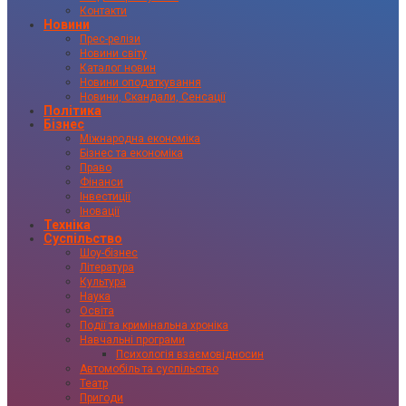
Контакти
Новини
Прес-релізи
Новини світу
Каталог новин
Новини оподаткування
Новини, Скандали, Сенсації
Політика
Бізнес
Міжнародна економіка
Бізнес та економіка
Право
Фінанси
Інвестиції
Іновації
Техніка
Суспільство
Шоу-бізнес
Література
Культура
Наука
Освіта
Події та кримінальна хроніка
Навчальні програми
Психологія взаємовідносин
Автомобіль та суспільство
Театр
Пригоди