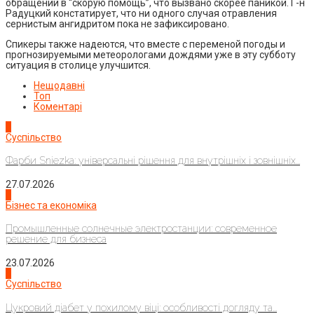
обращений в “скорую помощь”, что вызвано скорее паникой. Г-н
Радуцкий констатирует, что ни одного случая отравления
сернистым ангидритом пока не зафиксировано.
Спикеры также надеются, что вместе с переменой погоды и
прогнозируемыми метеорологами дождями уже в эту субботу
ситуация в столице улучшится.
Нещодавні
Топ
Коментарі
1
Суспільство
Фарби Sniezka: універсальні рішення для внутрішніх і зовнішніх...
27.07.2026
2
Бізнес та економіка
Промышленные солнечные электростанции: современное
решение для бизнеса
23.07.2026
3
Суспільство
Цукровий діабет у похилому віці: особливості догляду та...