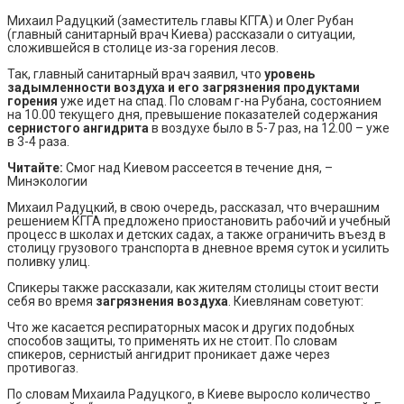
Михаил Радуцкий (заместитель главы КГГА) и Олег Рубан
(главный санитарный врач Киева) рассказали о ситуации,
сложившейся в столице из-за горения лесов.
Так, главный санитарный врач заявил, что
уровень
задымленности воздуха и его загрязнения продуктами
горения
уже идет на спад. По словам г-на Рубана, состоянием
на 10.00 текущего дня, превышение показателей содержания
сернистого ангидрита
в воздухе было в 5-7 раз, на 12.00 – уже
в 3-4 раза.
Читайте:
Смог над Киевом рассеется в течение дня, –
Минэкологии
Михаил Радуцкий, в свою очередь, рассказал, что вчерашним
решением КГГА предложено приостановить рабочий и учебный
процесс в школах и детских садах, а также ограничить въезд в
столицу грузового транспорта в дневное время суток и усилить
поливку улиц.
Спикеры также рассказали, как жителям столицы стоит вести
себя во время
загрязнения воздуха
. Киевлянам советуют:
Что же касается респираторных масок и других подобных
способов защиты, то применять их не стоит. По словам
спикеров, сернистый ангидрит проникает даже через
противогаз.
По словам Михаила Радуцкого, в Киеве выросло количество