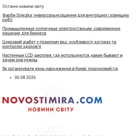
Останні новини світу
Фарби Sniezka: універсальні рішення для внутрішніх і зовнішніх
робіт
Промышленные солнечные электростанции: современное
решение для бизнеса
Цукровий діабет у похилому віці: особливості догляду та
контролю здоров’я
Настенные LCD-дисплеи: где используются, какие бывают и
зачем они нужны
Як організувати день народження в Києві: покроковий гід
06.08.2026