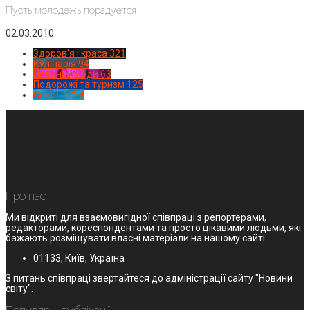
Пусть молодежь порадуется
02.03.2010
Здоров'я і краса
321
Кулінарія
94
Новинки моди
63
Подорожі та туризм
125
Спорт
1224
Про нас
Ми відкриті для взаємовигідної співпраці з репортерами,
редакторами, кореспондентами та просто цікавими людьми, які
бажають розміщувати власні матеріали на нашому сайті.
01133, Київ, Україна
З питань співпраці звертайтеся до адміністрації сайту "Новини
світу".