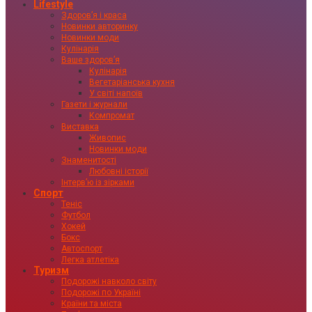
Lifestyle
Здоровʼя і краса
Новинки авторинку
Новинки моди
Кулінарія
Ваше здоровʼя
Кулінарія
Вегетаріанська кухня
У світі напоїв
Газети і журнали
Компромат
Виставка
Живопис
Новинки моди
Знаменитості
Любовні історії
Інтервʼю із зірками
Спорт
Теніс
Футбол
Хокей
Бокс
Автоспорт
Легка атлетіка
Туризм
Подорожі навколо світу
Подорожі по Україні
Країни та міста