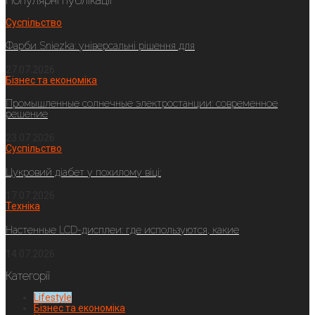
Популярні публікації
Суспільство
Фарби Sniezka: універсальні рішення для
27.07.2026
Бізнес та економіка
Промышленные солнечные электростанции: современное
решение
23.07.2026
Суспільство
Цукровий діабет у похилому віці:
17.07.2026
Техніка
Настенные LCD-дисплеи: где используются, какие
14.07.2026
Категорії
Lifestyle
Бізнес та економіка