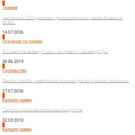
4
Техніка
Настенные LCD-дисплеи: где используются, какие бывают и
зачем...
14.07.2026
1
Подорожі та туризм
В Стамбуле возведут мост по проекту Леонардо Да...
30.06.2019
2
Суспільство
Фарби Sniezka: універсальні рішення для внутрішніх і зовнішніх...
27.07.2026
3
Каталог новин
Секреты хранения молочных продуктов
02.03.2010
4
Каталог новин