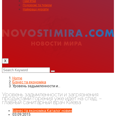
Пам’ятки
Подорожі та туризм
Найкращі курорти
X
Home
Бізнес та економіка
Уровень задымленности и…
Уровень задымленности и загрязнения
продуктами горения уже идет на спад, –
главный санитарный врач Киева
Бізнес та економіка
Каталог новин
03.09.2015