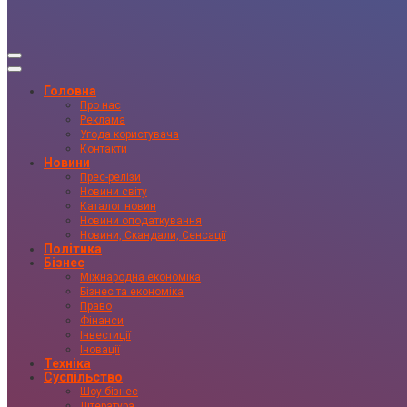
Головна
Про нас
Реклама
Угода користувача
Контакти
Новини
Прес-релізи
Новини світу
Каталог новин
Новини оподаткування
Новини, Скандали, Сенсації
Політика
Бізнес
Міжнародна економіка
Бізнес та економіка
Право
Фінанси
Інвестиції
Іновації
Техніка
Суспільство
Шоу-бізнес
Література