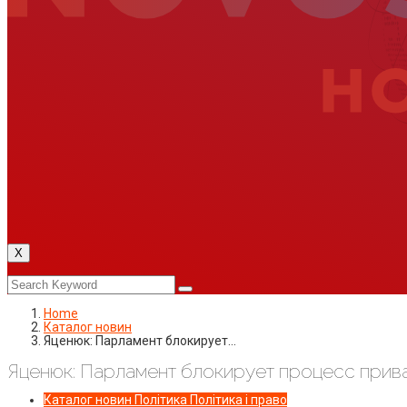
X
Home
Каталог новин
Яценюк: Парламент блокирует…
Яценюк: Парламент блокирует процесс прива
Каталог новин
Політика
Політика і право