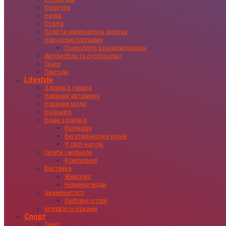
Культура
Наука
Освіта
Події та кримінальна хроніка
Навчальні програми
Психологія взаємовідносин
Автомобіль та суспільство
Театр
Пригоди
Lifestyle
Здоровʼя і краса
Новинки авторинку
Новинки моди
Кулінарія
Ваше здоровʼя
Кулінарія
Вегетаріанська кухня
У світі напоїв
Газети і журнали
Компромат
Виставка
Живопис
Новинки моди
Знаменитості
Любовні історії
Інтервʼю із зірками
Спорт
Теніс