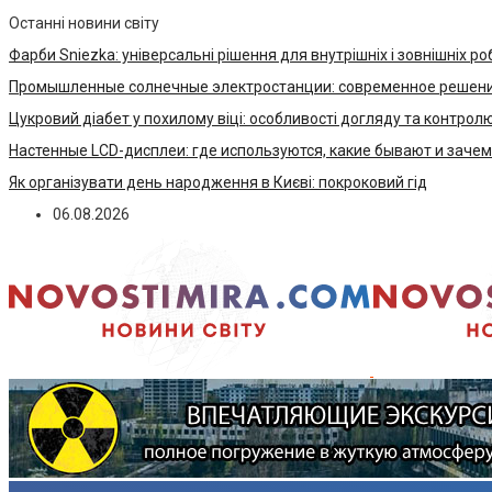
Останні новини світу
Фарби Sniezka: універсальні рішення для внутрішніх і зовнішніх ро
Промышленные солнечные электростанции: современное решени
Цукровий діабет у похилому віці: особливості догляду та контрол
Настенные LCD-дисплеи: где используются, какие бывают и заче
Як організувати день народження в Києві: покроковий гід
06.08.2026