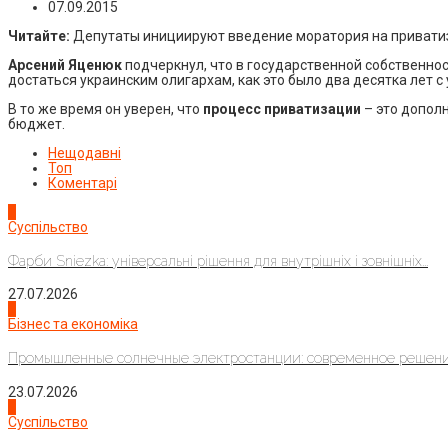
07.09.2015
Читайте:
Депутаты инициируют введение моратория на привати
Арсений Яценюк
подчеркнул, что в государственной собственнос
достаться украинским олигархам, как это было два десятка лет с
В то же время он уверен, что
процесс приватизации
– это допол
бюджет.
Нещодавні
Топ
Коментарі
1
Суспільство
Фарби Sniezka: універсальні рішення для внутрішніх і зовнішніх...
27.07.2026
2
Бізнес та економіка
Промышленные солнечные электростанции: современное решени
23.07.2026
3
Суспільство