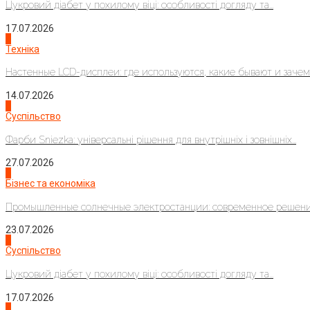
Цукровий діабет у похилому віці: особливості догляду та...
17.07.2026
4
Техніка
Настенные LCD-дисплеи: где используются, какие бывают и зачем..
14.07.2026
1
Суспільство
Фарби Sniezka: універсальні рішення для внутрішніх і зовнішніх...
27.07.2026
2
Бізнес та економіка
Промышленные солнечные электростанции: современное решени
23.07.2026
3
Суспільство
Цукровий діабет у похилому віці: особливості догляду та...
17.07.2026
4