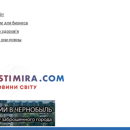
біт
е для бизнеса
ю здоров’я
м они нужны