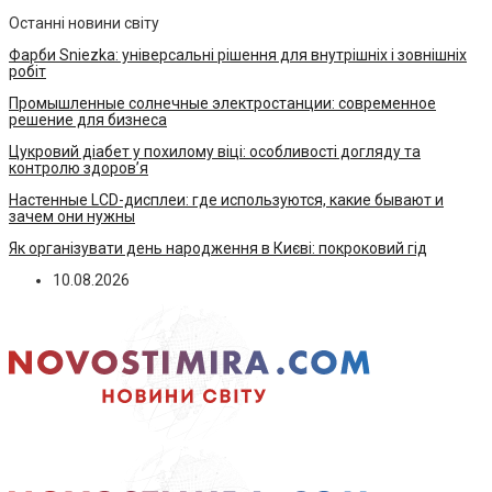
Останні новини світу
Фарби Sniezka: універсальні рішення для внутрішніх і зовнішніх
робіт
Промышленные солнечные электростанции: современное
решение для бизнеса
Цукровий діабет у похилому віці: особливості догляду та
контролю здоров’я
Настенные LCD-дисплеи: где используются, какие бывают и
зачем они нужны
Як організувати день народження в Києві: покроковий гід
10.08.2026