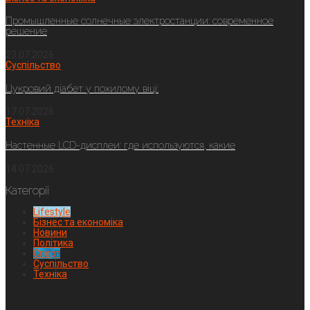
Промышленные солнечные электростанции: современное
решение
23.07.2026
Суспільство
Цукровий діабет у похилому віці:
17.07.2026
Техніка
Настенные LCD-дисплеи: где используются, какие
14.07.2026
Категорії
Lifestyle
Бізнес та економіка
Новини
Політика
Спорт
Суспільство
Техніка