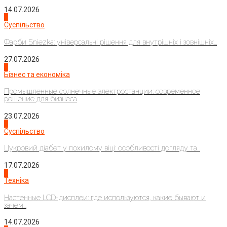
14.07.2026
1
Суспільство
Фарби Sniezka: універсальні рішення для внутрішніх і зовнішніх...
27.07.2026
2
Бізнес та економіка
Промышленные солнечные электростанции: современное
решение для бизнеса
23.07.2026
3
Суспільство
Цукровий діабет у похилому віці: особливості догляду та...
17.07.2026
4
Техніка
Настенные LCD-дисплеи: где используются, какие бывают и
зачем...
14.07.2026