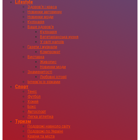
Lifestyle
Здоровʼя і краса
Новинки авторинку
Новинки моди
Кулінарія
Ваше здоровʼя
Кулінарія
Вегетаріанська кухня
У світі напоїв
Газети і журнали
Компромат
Виставка
Живопис
Новинки моди
Знаменитості
Любовні історії
Інтервʼю із зірками
Спорт
Теніс
Футбол
Хокей
Бокс
Автоспорт
Легка атлетіка
Туризм
Подорожі навколо світу
Подорожі по Україні
Країни та міста