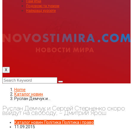
Пам’ятки
Подорожі та туризм
Найкращі курорти
X
Home
Каталог новин
Руслан Демчук и…
Руслан Демчук и Сергей Стерненко скоро
выйдут на свободу, – Дмитрий Ярош
Каталог новин
Політика
Політика і право
11.09.2015