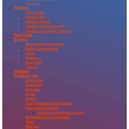
Контакти
Новини
Прес-релізи
Новини світу
Каталог новин
Новини оподаткування
Новини, Скандали, Сенсації
Політика
Бізнес
Міжнародна економіка
Бізнес та економіка
Право
Фінанси
Інвестиції
Іновації
Техніка
Суспільство
Шоу-бізнес
Література
Культура
Наука
Освіта
Події та кримінальна хроніка
Навчальні програми
Психологія взаємовідносин
Автомобіль та суспільство
Театр
Пригоди