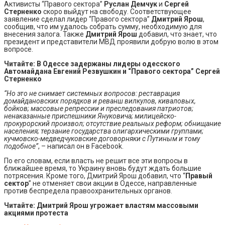
Активисты “Правого сектора”
Руслан Демчук
и
Сергей
Стерненко
скоро выйдут на свободу. Соответствующее
заявление сделал лидер “Правого сектора”
Дмитрий Ярош
,
сообщив, что им удалось собрать сумму, необходимую для
внесения залога. Также
Дмитрий Ярош
добавил, что знает, что
президент и представители МВД проявили добрую волю в этом
вопросе.
Читайте:
В Одессе задержаны лидеры одесского
Автомайдана Евгений Резвушкин и “Правого сектора” Сергей
Стерненко
“Но это не снимает системных вопросов: реставрация
домайдановских порядков и реванш вилкулов, киваловых,
бойков; массовые репрессии и преследования патриотов;
ненаказанные приспешники Януковича; милицейско-
прокурорский произвол; отсутствие реальных реформ; обнищание
населения; терзание государства олигархическими группами;
кучмовско-медведчуковские договорняки с Путиным и тому
подобное”
, – написал он в Facebook.
По его словам, если власть не решит все эти вопросы в
ближайшее время, то Украину вновь будут ждать большие
потрясения. Кроме того, Дмитрий Ярош добавил, что “
Правый
сектор
” не отменяет свои акции в Одессе, направленные
против беспредела правоохранительных органов.
Читайте:
Дмитрий Ярош угрожает властям массовыми
акциями протеста