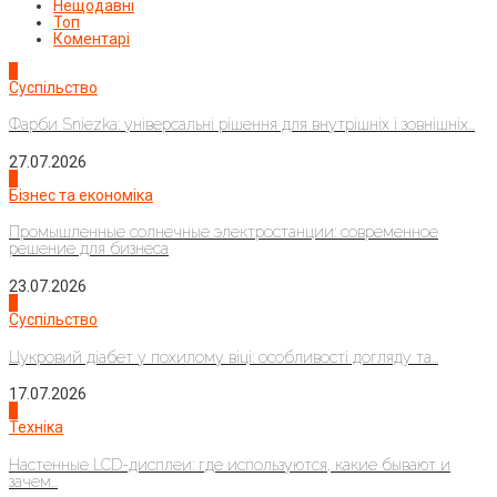
Нещодавні
Топ
Коментарі
1
Суспільство
Фарби Sniezka: універсальні рішення для внутрішніх і зовнішніх...
27.07.2026
2
Бізнес та економіка
Промышленные солнечные электростанции: современное
решение для бизнеса
23.07.2026
3
Суспільство
Цукровий діабет у похилому віці: особливості догляду та...
17.07.2026
4
Техніка
Настенные LCD-дисплеи: где используются, какие бывают и
зачем...