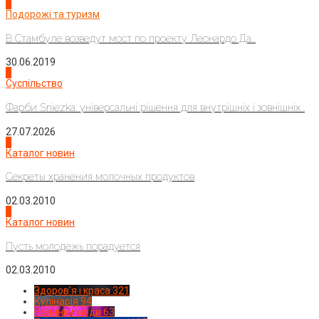
1
Подорожі та туризм
В Стамбуле возведут мост по проекту Леонардо Да...
30.06.2019
2
Суспільство
Фарби Sniezka: універсальні рішення для внутрішніх і зовнішніх...
27.07.2026
3
Каталог новин
Секреты хранения молочных продуктов
02.03.2010
4
Каталог новин
Пусть молодежь порадуется
02.03.2010
Здоров'я і краса
321
Кулінарія
94
Новинки моди
63