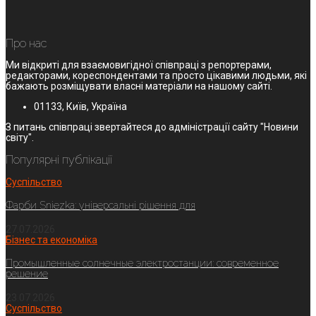
Про нас
Ми відкриті для взаємовигідної співпраці з репортерами,
редакторами, кореспондентами та просто цікавими людьми, які
бажають розміщувати власні матеріали на нашому сайті.
01133, Київ, Україна
З питань співпраці звертайтеся до адміністрації сайту "Новини
світу".
Популярні публікації
Суспільство
Фарби Sniezka: універсальні рішення для
27.07.2026
Бізнес та економіка
Промышленные солнечные электростанции: современное
решение
23.07.2026
Суспільство