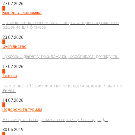
27.07.2026
2
Бізнес та економіка
Промышленные солнечные электростанции: современное
решение для бизнеса
23.07.2026
3
Суспільство
Цукровий діабет у похилому віці: особливості догляду та...
17.07.2026
4
Техніка
Настенные LCD-дисплеи: где используются, какие бывают и
зачем...
14.07.2026
1
Подорожі та туризм
В Стамбуле возведут мост по проекту Леонардо Да...
30.06.2019
2