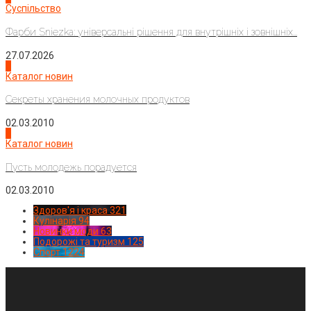
Суспільство
Фарби Sniezka: універсальні рішення для внутрішніх і зовнішніх...
27.07.2026
3
Каталог новин
Секреты хранения молочных продуктов
02.03.2010
4
Каталог новин
Пусть молодежь порадуется
02.03.2010
Здоров'я і краса
321
Кулінарія
94
Новинки моди
63
Подорожі та туризм
125
Спорт
1224