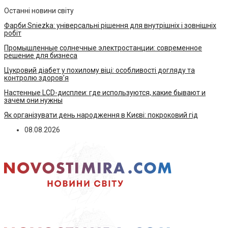
Останні новини світу
Фарби Sniezka: універсальні рішення для внутрішніх і зовнішніх
робіт
Промышленные солнечные электростанции: современное
решение для бизнеса
Цукровий діабет у похилому віці: особливості догляду та
контролю здоров’я
Настенные LCD-дисплеи: где используются, какие бывают и
зачем они нужны
Як організувати день народження в Києві: покроковий гід
08.08.2026