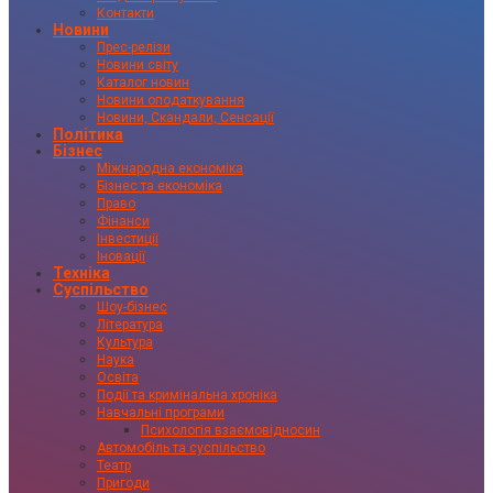
Контакти
Новини
Прес-релізи
Новини світу
Каталог новин
Новини оподаткування
Новини, Скандали, Сенсації
Політика
Бізнес
Міжнародна економіка
Бізнес та економіка
Право
Фінанси
Інвестиції
Іновації
Техніка
Суспільство
Шоу-бізнес
Література
Культура
Наука
Освіта
Події та кримінальна хроніка
Навчальні програми
Психологія взаємовідносин
Автомобіль та суспільство
Театр
Пригоди