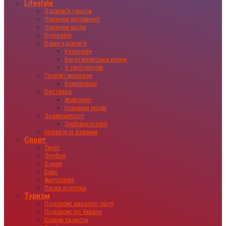
Lifestyle
Здоровʼя і краса
Новинки авторинку
Новинки моди
Кулінарія
Ваше здоровʼя
Кулінарія
Вегетаріанська кухня
У світі напоїв
Газети і журнали
Компромат
Виставка
Живопис
Новинки моди
Знаменитості
Любовні історії
Інтервʼю із зірками
Спорт
Теніс
Футбол
Хокей
Бокс
Автоспорт
Легка атлетіка
Туризм
Подорожі навколо світу
Подорожі по Україні
Країни та міста