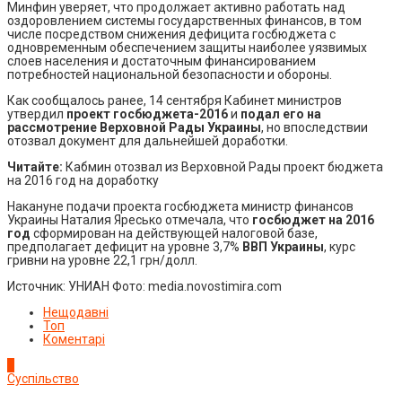
Минфин уверяет, что продолжает активно работать над
оздоровлением системы государственных финансов, в том
числе посредством снижения дефицита госбюджета с
одновременным обеспечением защиты наиболее уязвимых
слоев населения и достаточным финансированием
потребностей национальной безопасности и обороны.
Как сообщалось ранее, 14 сентября Кабинет министров
утвердил
проект госбюджета-2016
и
подал его на
рассмотрение Верховной Рады Украины
, но впоследствии
отозвал документ для дальнейшей доработки.
Читайте:
Кабмин отозвал из Верховной Рады проект бюджета
на 2016 год на доработку
Накануне подачи проекта госбюджета министр финансов
Украины Наталия Яресько отмечала, что
госбюджет на 2016
год
сформирован на действующей налоговой базе,
предполагает дефицит на уровне 3,7%
ВВП Украины
, курс
гривни на уровне 22,1 грн/долл.
Источник: УНИАН Фото: media.novostimira.com
Нещодавні
Топ
Коментарі
1
Суспільство