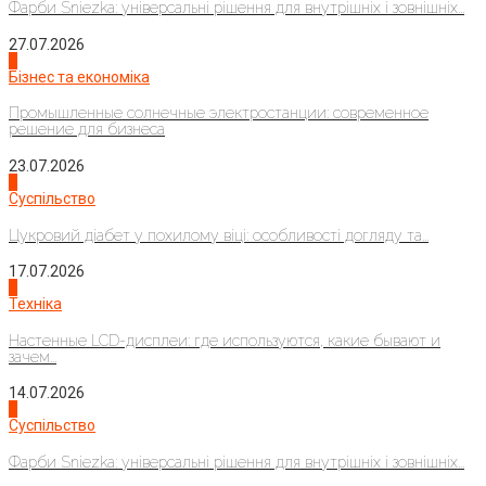
Фарби Sniezka: універсальні рішення для внутрішніх і зовнішніх...
27.07.2026
2
Бізнес та економіка
Промышленные солнечные электростанции: современное
решение для бизнеса
23.07.2026
3
Суспільство
Цукровий діабет у похилому віці: особливості догляду та...
17.07.2026
4
Техніка
Настенные LCD-дисплеи: где используются, какие бывают и
зачем...
14.07.2026
1
Суспільство
Фарби Sniezka: універсальні рішення для внутрішніх і зовнішніх...