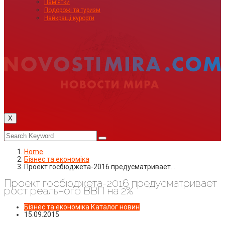
Пам’ятки
Подорожі та туризм
Найкращі курорти
X
Home
Бізнес та економіка
Проект госбюджета-2016 предусматривает…
Проект госбюджета-2016 предусматривает
рост реального ВВП на 2%
Бізнес та економіка
Каталог новин
15.09.2015