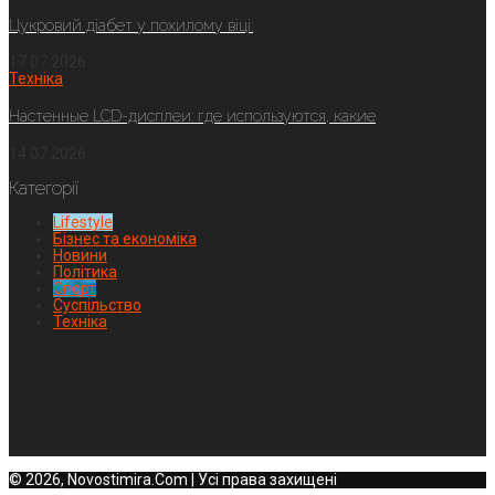
Цукровий діабет у похилому віці:
17.07.2026
Техніка
Настенные LCD-дисплеи: где используются, какие
14.07.2026
Категорії
Lifestyle
Бізнес та економіка
Новини
Політика
Спорт
Суспільство
Техніка
© 2026, Novostimira.Com | Усі права захищені