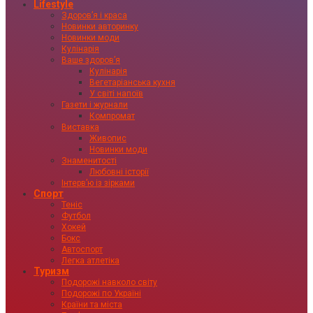
Lifestyle
Здоровʼя і краса
Новинки авторинку
Новинки моди
Кулінарія
Ваше здоровʼя
Кулінарія
Вегетаріанська кухня
У світі напоїв
Газети і журнали
Компромат
Виставка
Живопис
Новинки моди
Знаменитості
Любовні історії
Інтервʼю із зірками
Спорт
Теніс
Футбол
Хокей
Бокс
Автоспорт
Легка атлетіка
Туризм
Подорожі навколо світу
Подорожі по Україні
Країни та міста