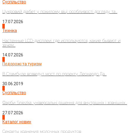
Суспільство
Цукровий діабет у похилому віці: особливості догляду та...
17.07.2026
4
Техніка
Настенные LCD-дисплеи: где используются, какие бывают и
зачем...
14.07.2026
1
Подорожі та туризм
В Стамбуле возведут мост по проекту Леонардо Да...
30.06.2019
2
Суспільство
Фарби Sniezka: універсальні рішення для внутрішніх і зовнішніх...
27.07.2026
3
Каталог новин
Секреты хранения молочных продуктов