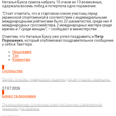
Наталья Букса сумела набрать 10 очков из 13 возможных,
одержала восемь побед и потерпела одно поражение.
“Стоит отметить, что в стартовом списке участниц перед
украинской спортсменкой в соответствии с индивидуальными
международными рейтингами было 22 шахматистки, среди них 4
международных гроссмейстера, 2 международных мастера среди
мужчин и 7 среди женщин”,
– сообщают в министерстве.
Отметим, что Наталью Буксу уже успел поздравить и
Петр
Порошенко
, который опубликовал поздравительное сообщение
у себя в Твиттере.
Нещодавні
Топ
Коментарі
1
Суспільство
Фарби Sniezka: універсальні рішення для внутрішніх і зовнішніх...
27.07.2026
2
Бізнес та економіка
Промышленные солнечные электростанции: современное
решение для бизнеса