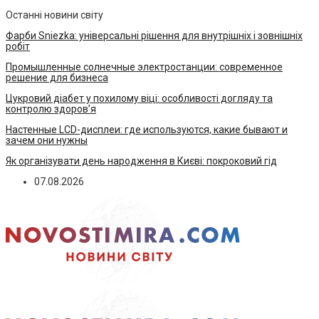
Останні новини світу
Фарби Sniezka: універсальні рішення для внутрішніх і зовнішніх
робіт
Промышленные солнечные электростанции: современное
решение для бизнеса
Цукровий діабет у похилому віці: особливості догляду та
контролю здоров’я
Настенные LCD-дисплеи: где используются, какие бывают и
зачем они нужны
Як організувати день народження в Києві: покроковий гід
07.08.2026