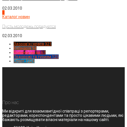
02.03.2010
4
Каталог новин
Пусть молодежь порадуется
02.03.2010
Здоров'я і краса
321
Кулінарія
94
Новинки моди
63
Подорожі та туризм
125
Спорт
1224
Про нас
Ми відкриті для взаємовигідної співпраці з репортерами,
редакторами, кореспондентами та просто цікавими людьми, які
бажають розміщувати власні матеріали на нашому сайті.