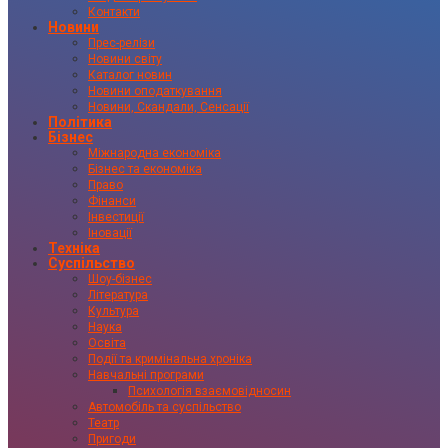
Контакти
Новини
Прес-релізи
Новини світу
Каталог новин
Новини оподаткування
Новини, Скандали, Сенсації
Політика
Бізнес
Міжнародна економіка
Бізнес та економіка
Право
Фінанси
Інвестиції
Іновації
Техніка
Суспільство
Шоу-бізнес
Література
Культура
Наука
Освіта
Події та кримінальна хроніка
Навчальні програми
Психологія взаємовідносин
Автомобіль та суспільство
Театр
Пригоди