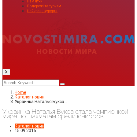
Пам’ятки
Подорожі та туризм
Найкращі курорти
X
Home
Каталог новин
Украинка Наталья Букса…
Украинка Наталья Букса стала чемпионкой
мира по шахматам среди юниоров
Каталог новин
15.09.2015