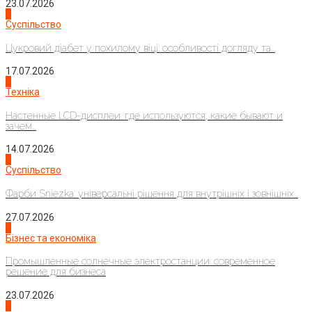
23.07.2026
3
Суспільство
Цукровий діабет у похилому віці: особливості догляду та...
17.07.2026
4
Техніка
Настенные LCD-дисплеи: где используются, какие бывают и
зачем...
14.07.2026
1
Суспільство
Фарби Sniezka: універсальні рішення для внутрішніх і зовнішніх...
27.07.2026
2
Бізнес та економіка
Промышленные солнечные электростанции: современное
решение для бизнеса
23.07.2026
3