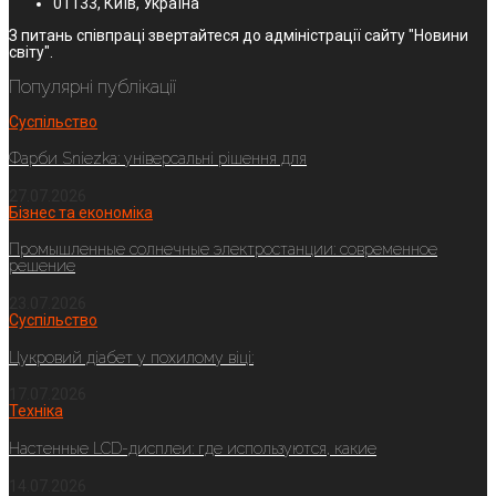
01133, Київ, Україна
З питань співпраці звертайтеся до адміністрації сайту "Новини
світу".
Популярні публікації
Суспільство
Фарби Sniezka: універсальні рішення для
27.07.2026
Бізнес та економіка
Промышленные солнечные электростанции: современное
решение
23.07.2026
Суспільство
Цукровий діабет у похилому віці:
17.07.2026
Техніка
Настенные LCD-дисплеи: где используются, какие
14.07.2026