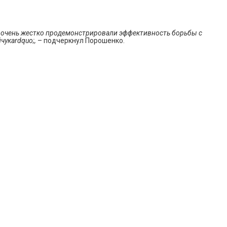
 мы очень жестко продемонстрировали эффективность борьбы с
чукаrdquo;,
– подчеркнул Порошенко.