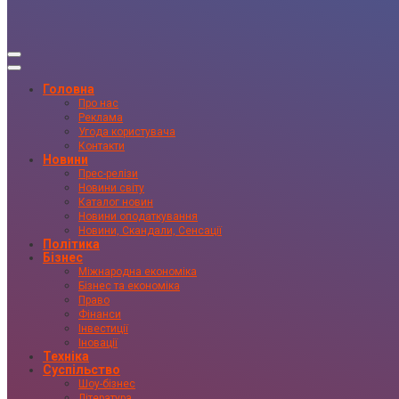
Головна
Про нас
Реклама
Угода користувача
Контакти
Новини
Прес-релізи
Новини світу
Каталог новин
Новини оподаткування
Новини, Скандали, Сенсації
Політика
Бізнес
Міжнародна економіка
Бізнес та економіка
Право
Фінанси
Інвестиції
Іновації
Техніка
Суспільство
Шоу-бізнес
Література