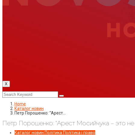
X
Home
Каталог новин
Петр Порошенко: “Арест…
Петр Порошенко: “Арест Мосийчука – это не
Каталог новин
Політика
Політика і право