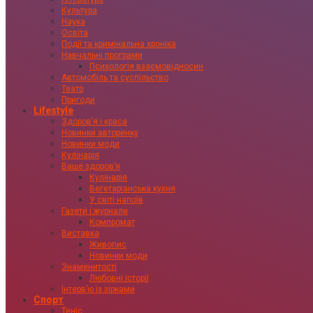
Культура
Наука
Освіта
Події та кримінальна хроніка
Навчальні програми
Психологія взаємовідносин
Автомобіль та суспільство
Театр
Пригоди
Lifestyle
Здоровʼя і краса
Новинки авторинку
Новинки моди
Кулінарія
Ваше здоровʼя
Кулінарія
Вегетаріанська кухня
У світі напоїв
Газети і журнали
Компромат
Виставка
Живопис
Новинки моди
Знаменитості
Любовні історії
Інтервʼю із зірками
Спорт
Теніс