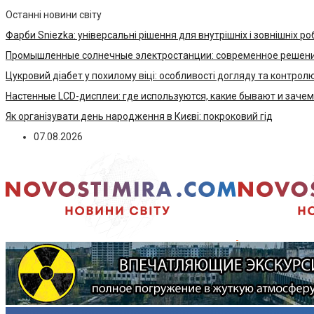
Останні новини світу
Фарби Sniezka: універсальні рішення для внутрішніх і зовнішніх ро
Промышленные солнечные электростанции: современное решени
Цукровий діабет у похилому віці: особливості догляду та контрол
Настенные LCD-дисплеи: где используются, какие бывают и заче
Як організувати день народження в Києві: покроковий гід
07.08.2026