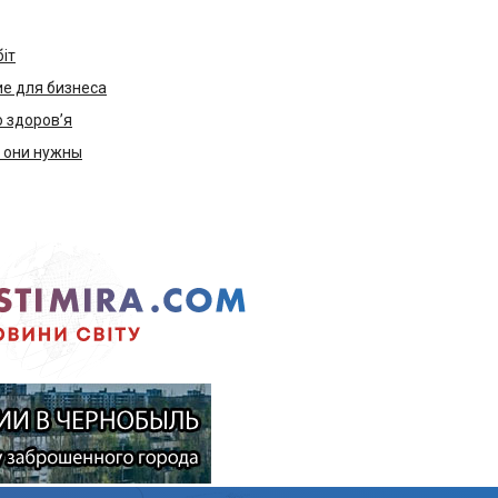
біт
е для бизнеса
ю здоров’я
м они нужны