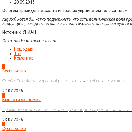
20.09.2015
Об этом президент сказал в интервью украинским телеканалам.
rdquo;Я хотел бы четко подчеркнуть, что есть политическая воля 
коррупцией, сегодня в стране эта политическая воля существует, и 
Источник: УНИАН
Фото:
media.novostimira.com
Нещодавні
Топ
Коментарі
1
Суспільство
Фарби Sniezka: універсальні рішення для внутрішніх і зовнішніх...
27.07.2026
2
Бізнес та економіка
Промышленные солнечные электростанции: современное решени
23.07.2026
3
Суспільство