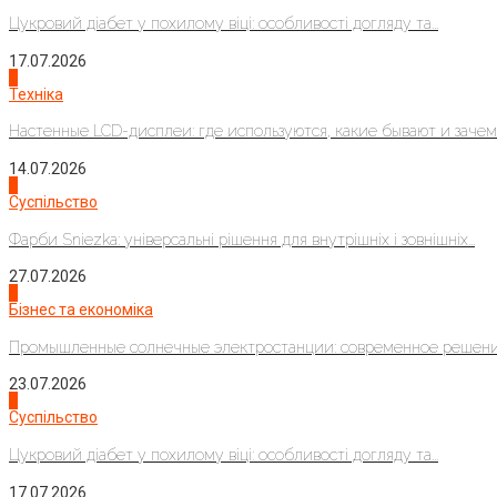
Цукровий діабет у похилому віці: особливості догляду та...
17.07.2026
4
Техніка
Настенные LCD-дисплеи: где используются, какие бывают и зачем..
14.07.2026
1
Суспільство
Фарби Sniezka: універсальні рішення для внутрішніх і зовнішніх...
27.07.2026
2
Бізнес та економіка
Промышленные солнечные электростанции: современное решени
23.07.2026
3
Суспільство
Цукровий діабет у похилому віці: особливості догляду та...
17.07.2026