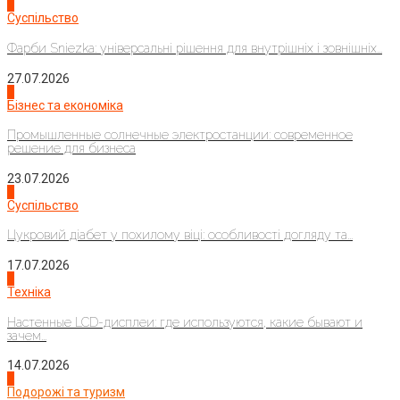
1
Суспільство
Фарби Sniezka: універсальні рішення для внутрішніх і зовнішніх...
27.07.2026
2
Бізнес та економіка
Промышленные солнечные электростанции: современное
решение для бизнеса
23.07.2026
3
Суспільство
Цукровий діабет у похилому віці: особливості догляду та...
17.07.2026
4
Техніка
Настенные LCD-дисплеи: где используются, какие бывают и
зачем...
14.07.2026
1
Подорожі та туризм