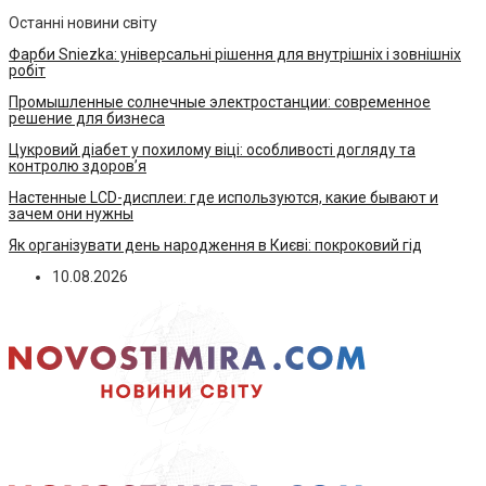
Останні новини світу
Фарби Sniezka: універсальні рішення для внутрішніх і зовнішніх
робіт
Промышленные солнечные электростанции: современное
решение для бизнеса
Цукровий діабет у похилому віці: особливості догляду та
контролю здоров’я
Настенные LCD-дисплеи: где используются, какие бывают и
зачем они нужны
Як організувати день народження в Києві: покроковий гід
10.08.2026