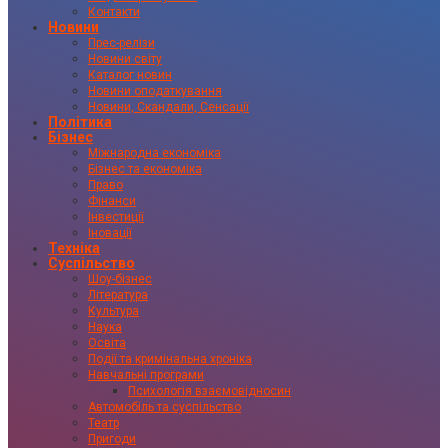
Контакти
Новини
Прес-релізи
Новини світу
Каталог новин
Новини оподаткування
Новини, Скандали, Сенсації
Політика
Бізнес
Міжнародна економіка
Бізнес та економіка
Право
Фінанси
Інвестиції
Іновації
Техніка
Суспільство
Шоу-бізнес
Література
Культура
Наука
Освіта
Події та кримінальна хроніка
Навчальні програми
Психологія взаємовідносин
Автомобіль та суспільство
Театр
Пригоди