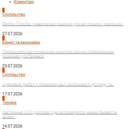
Коментарі
1
Суспільство
Фарби Sniezka: універсальні рішення для внутрішніх і зовнішніх...
27.07.2026
2
Бізнес та економіка
Промышленные солнечные электростанции: современное
решение для бизнеса
23.07.2026
3
Суспільство
Цукровий діабет у похилому віці: особливості догляду та...
17.07.2026
4
Техніка
Настенные LCD-дисплеи: где используются, какие бывают и
зачем...
14.07.2026