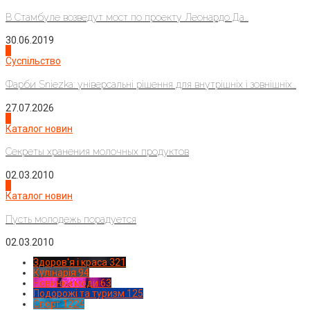
В Стамбуле возведут мост по проекту Леонардо Да...
30.06.2019
2
Суспільство
Фарби Sniezka: універсальні рішення для внутрішніх і зовнішніх...
27.07.2026
3
Каталог новин
Секреты хранения молочных продуктов
02.03.2010
4
Каталог новин
Пусть молодежь порадуется
02.03.2010
Здоров'я і краса
321
Кулінарія
94
Новинки моди
63
Подорожі та туризм
125
Спорт
1224