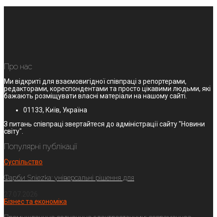
Про нас
Ми відкриті для взаємовигідної співпраці з репортерами,
редакторами, кореспондентами та просто цікавими людьми, які
бажають розміщувати власні матеріали на нашому сайті.
01133, Київ, Україна
З питань співпраці звертайтеся до адміністрації сайту "Новини
світу".
Популярні публікації
Суспільство
Фарби Sniezka: універсальні рішення для
27.07.2026
Бізнес та економіка