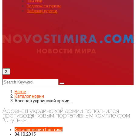
Пам’ятки
Подорожі та туризм
Найкращі курорти
X
Home
Каталог новин
Арсенал украинской армии…
Арсенал украинской армии пополнился
противотанковым портативным комплексом
“Стугна-П”
Каталог новин
Політика
04.10.2015