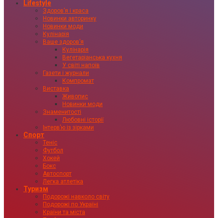
Lifestyle
Здоровʼя і краса
Новинки авторинку
Новинки моди
Кулінарія
Ваше здоровʼя
Кулінарія
Вегетаріанська кухня
У світі напоїв
Газети і журнали
Компромат
Виставка
Живопис
Новинки моди
Знаменитості
Любовні історії
Інтервʼю із зірками
Спорт
Теніс
Футбол
Хокей
Бокс
Автоспорт
Легка атлетіка
Туризм
Подорожі навколо світу
Подорожі по Україні
Країни та міста