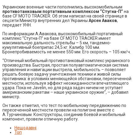
Украинские военные части пополнились высокомобильным
противотанковым портативным комплексом “Стугна-П”
на
базе CF MOTO TRACKER. Об этом написал на своей странице в
сецсети Министр внутренних дел Украины
Арсен Аваков
,
передает УНН.
По информации А.Авакова, высокомобильный портативный
комплекс “Стугна-П” на базе CF MOTO TRACKER имеет
максимальную дальность стрельбы – 5 км, тандемно-
кумулятивный боеприпас 24,5 кг. Калибр 100 мм.
Бронепробиваемость не менее 550 мм. Его скорость – 105 км/ч.
“Отличный мобильный противотанковый комплекс украинского
производства. Быстрая, простая полуавтоматическая система
управления и навигации выстрела, мобильность – позволяет
решать боевую задачу уничтожения техники и живой силы
противника: в условиях меняющейся обстановки, пересеченной
местности, используя эффект неожиданности впечатляющего
удара. Пока не Javelin, но для ряда задач ничем не уступает
американским ракетам – наше украинское оружие”, – добавил
министр.
Он также отметил, что тест по мобильному передвижению по
пересеченной местности провели на полигоне вместе с
А.Турчиновым. Конструкторы, соединив боевой и мобильный
компонент, провели отличную работу.
Нещодавні
Топ