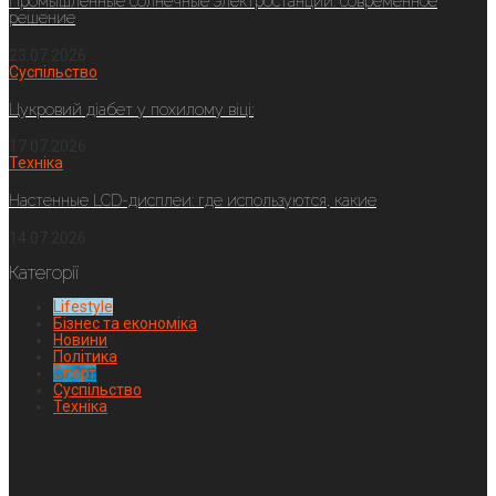
Промышленные солнечные электростанции: современное
решение
23.07.2026
Суспільство
Цукровий діабет у похилому віці:
17.07.2026
Техніка
Настенные LCD-дисплеи: где используются, какие
14.07.2026
Категорії
Lifestyle
Бізнес та економіка
Новини
Політика
Спорт
Суспільство
Техніка