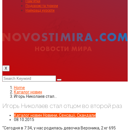
Пам’ятки
Подорожі та туризм
Найкращі курорти
X
Home
Каталог новин
Игорь Николаев стал…
Игорь Николаев стал отцом во второй раз
Каталог новин
Новини, Сенсації, Скандали
08.10.2015
“Сегодня в 7:34, у нас родилась девочка Вероника, 2 кг 695