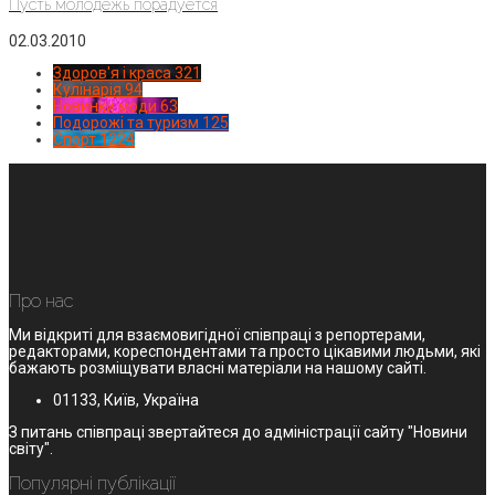
Пусть молодежь порадуется
02.03.2010
Здоров'я і краса
321
Кулінарія
94
Новинки моди
63
Подорожі та туризм
125
Спорт
1224
Про нас
Ми відкриті для взаємовигідної співпраці з репортерами,
редакторами, кореспондентами та просто цікавими людьми, які
бажають розміщувати власні матеріали на нашому сайті.
01133, Київ, Україна
З питань співпраці звертайтеся до адміністрації сайту "Новини
світу".
Популярні публікації