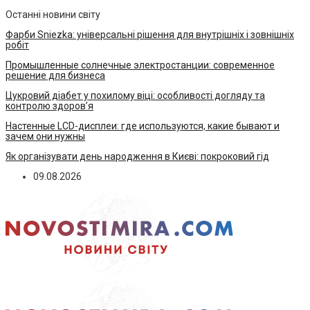
Останні новини світу
Фарби Sniezka: універсальні рішення для внутрішніх і зовнішніх
робіт
Промышленные солнечные электростанции: современное
решение для бизнеса
Цукровий діабет у похилому віці: особливості догляду та
контролю здоров’я
Настенные LCD-дисплеи: где используются, какие бывают и
зачем они нужны
Як організувати день народження в Києві: покроковий гід
09.08.2026