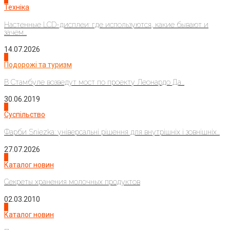
Техніка
Настенные LCD-дисплеи: где используются, какие бывают и
зачем...
14.07.2026
1
Подорожі та туризм
В Стамбуле возведут мост по проекту Леонардо Да...
30.06.2019
2
Суспільство
Фарби Sniezka: універсальні рішення для внутрішніх і зовнішніх...
27.07.2026
3
Каталог новин
Секреты хранения молочных продуктов
02.03.2010
4
Каталог новин