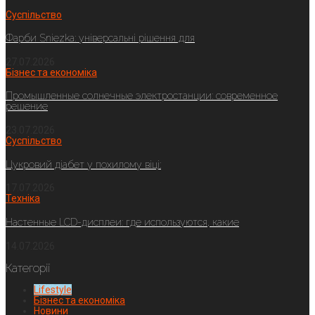
Суспільство
Фарби Sniezka: універсальні рішення для
27.07.2026
Бізнес та економіка
Промышленные солнечные электростанции: современное
решение
23.07.2026
Суспільство
Цукровий діабет у похилому віці:
17.07.2026
Техніка
Настенные LCD-дисплеи: где используются, какие
14.07.2026
Категорії
Lifestyle
Бізнес та економіка
Новини