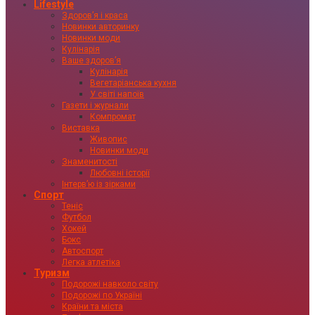
Lifestyle
Здоровʼя і краса
Новинки авторинку
Новинки моди
Кулінарія
Ваше здоровʼя
Кулінарія
Вегетаріанська кухня
У світі напоїв
Газети і журнали
Компромат
Виставка
Живопис
Новинки моди
Знаменитості
Любовні історії
Інтервʼю із зірками
Спорт
Теніс
Футбол
Хокей
Бокс
Автоспорт
Легка атлетіка
Туризм
Подорожі навколо світу
Подорожі по Україні
Країни та міста