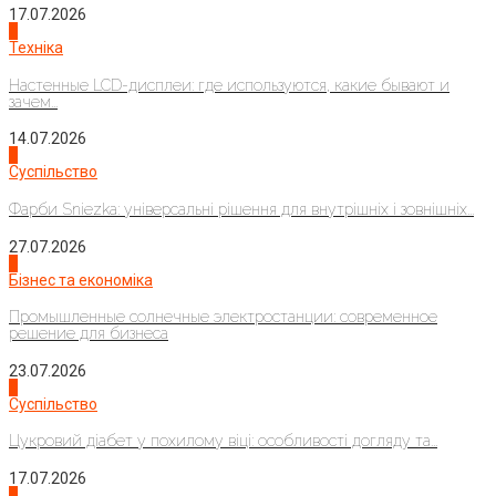
17.07.2026
4
Техніка
Настенные LCD-дисплеи: где используются, какие бывают и
зачем...
14.07.2026
1
Суспільство
Фарби Sniezka: універсальні рішення для внутрішніх і зовнішніх...
27.07.2026
2
Бізнес та економіка
Промышленные солнечные электростанции: современное
решение для бизнеса
23.07.2026
3
Суспільство
Цукровий діабет у похилому віці: особливості догляду та...
17.07.2026
4