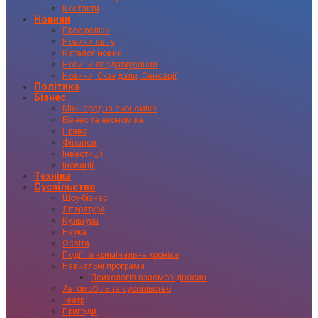
Контакти
Новини
Прес-релізи
Новини світу
Каталог новин
Новини оподаткування
Новини, Скандали, Сенсації
Політика
Бізнес
Міжнародна економіка
Бізнес та економіка
Право
Фінанси
Інвестиції
Іновації
Техніка
Суспільство
Шоу-бізнес
Література
Культура
Наука
Освіта
Події та кримінальна хроніка
Навчальні програми
Психологія взаємовідносин
Автомобіль та суспільство
Театр
Пригоди