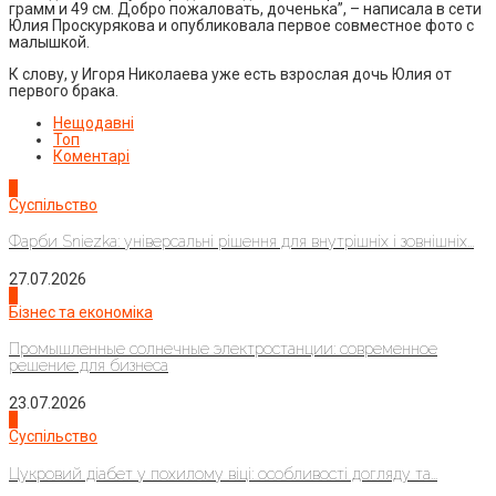
грамм и 49 см. Добро пожаловать, доченька”, – написала в сети
Юлия Проскурякова и опубликовала первое совместное фото с
малышкой.
К слову, у Игоря Николаева уже есть взрослая дочь Юлия от
первого брака.
Нещодавні
Топ
Коментарі
1
Суспільство
Фарби Sniezka: універсальні рішення для внутрішніх і зовнішніх...
27.07.2026
2
Бізнес та економіка
Промышленные солнечные электростанции: современное
решение для бизнеса
23.07.2026
3
Суспільство
Цукровий діабет у похилому віці: особливості догляду та...