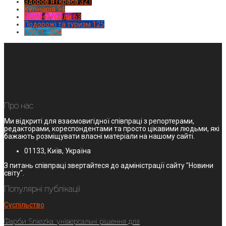
Здоров'я і краса
321
Кулінарія
94
Новинки моди
63
Подорожі та туризм
125
Спорт
1224
Про нас
Ми відкриті для взаємовигідної співпраці з репортерами,
редакторами, кореспондентами та просто цікавими людьми, які
бажають розміщувати власні матеріали на нашому сайті.
01133, Київ, Україна
З питань співпраці звертайтеся до адміністрації сайту "Новини
світу".
Популярні публікації
Суспільство
Фарби Sniezka: універсальні рішення для