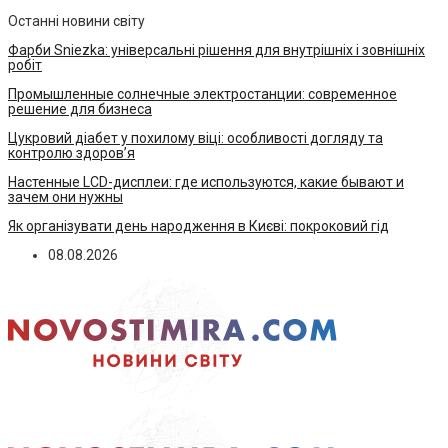
Останні новини світу
Фарби Sniezka: універсальні рішення для внутрішніх і зовнішніх
робіт
Промышленные солнечные электростанции: современное
решение для бизнеса
Цукровий діабет у похилому віці: особливості догляду та
контролю здоров’я
Настенные LCD-дисплеи: где используются, какие бывают и
зачем они нужны
Як організувати день народження в Києві: покроковий гід
08.08.2026