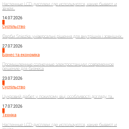
Настенные LCD-дисплеи: где используются, какие бывают и
зачем...
14.07.2026
1
Суспільство
Фарби Sniezka: універсальні рішення для внутрішніх і зовнішніх...
27.07.2026
2
Бізнес та економіка
Промышленные солнечные электростанции: современное
решение для бизнеса
23.07.2026
3
Суспільство
Цукровий діабет у похилому віці: особливості догляду та...
17.07.2026
4
Техніка
Настенные LCD-дисплеи: где используются, какие бывают и
зачем...