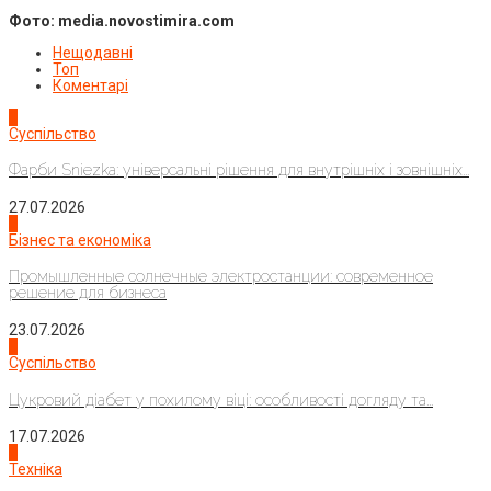
Фото:
media.novostimira.com
Нещодавні
Топ
Коментарі
1
Суспільство
Фарби Sniezka: універсальні рішення для внутрішніх і зовнішніх...
27.07.2026
2
Бізнес та економіка
Промышленные солнечные электростанции: современное
решение для бизнеса
23.07.2026
3
Суспільство
Цукровий діабет у похилому віці: особливості догляду та...
17.07.2026
4
Техніка