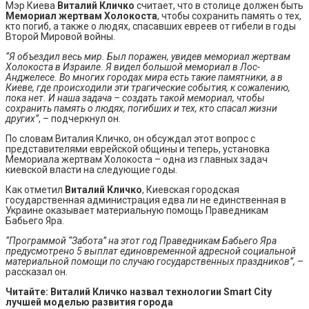
Мэр Киева
Виталий Кличко
считает, что в столице должен быть
Мемориал жертвам Холокоста
, чтобы сохранить память о тех,
кто погиб, а также о людях, спасавших евреев от гибели в годы
Второй Мировой войны.
“Я объездил весь мир. Был поражен, увидев мемориал жертвам
Холокоста в Израиле. Я видел большой мемориал в Лос-
Анджелесе. Во многих городах мира есть такие памятники, а в
Киеве, где происходили эти трагические события, к сожалению,
пока нет. И наша задача – создать такой мемориал, чтобы
сохранить память о людях, погибших и тех, кто спасал жизни
других”
, – подчеркнул он.
По словам Виталия Кличко, он обсуждал этот вопрос с
представителями еврейской общины и теперь, установка
Мемориала жертвам Холокоста – одна из главных задач
киевской власти на следующие годы.
Как отметил
Виталий Кличко
, Киевская городская
государственная администрация едва ли не единственная в
Украине оказывает материальную помощь Праведникам
Бабьего Яра.
“Программой “Забота” на этот год Праведникам Бабьего Яра
предусмотрено 5 выплат единовременной адресной социальной
материальной помощи по случаю государственных праздников”,
–
рассказал он.
Читайте:
Виталий Кличко назвал технологии Smart City
лучшей моделью развития города