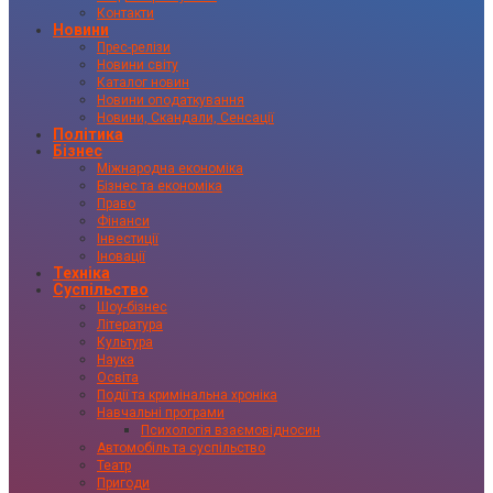
Контакти
Новини
Прес-релізи
Новини світу
Каталог новин
Новини оподаткування
Новини, Скандали, Сенсації
Політика
Бізнес
Міжнародна економіка
Бізнес та економіка
Право
Фінанси
Інвестиції
Іновації
Техніка
Суспільство
Шоу-бізнес
Література
Культура
Наука
Освіта
Події та кримінальна хроніка
Навчальні програми
Психологія взаємовідносин
Автомобіль та суспільство
Театр
Пригоди