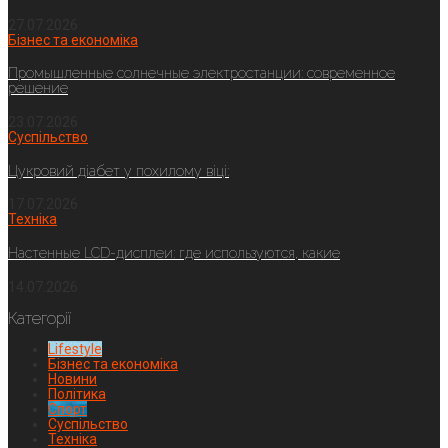
27.07.2026
Бізнес та економіка
Промышленные солнечные электростанции: современное
решение
23.07.2026
Суспільство
Цукровий діабет у похилому віці:
17.07.2026
Техніка
Настенные LCD-дисплеи: где используются, какие
14.07.2026
Категорії
Lifestyle
Бізнес та економіка
Новини
Політика
Спорт
Суспільство
Техніка