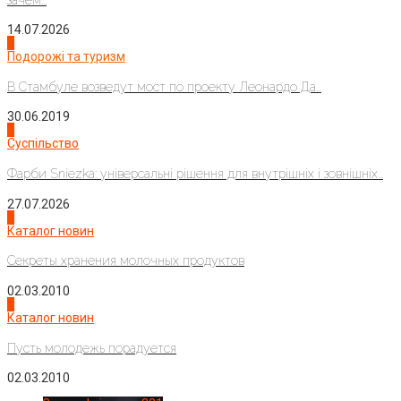
14.07.2026
1
Подорожі та туризм
В Стамбуле возведут мост по проекту Леонардо Да...
30.06.2019
2
Суспільство
Фарби Sniezka: універсальні рішення для внутрішніх і зовнішніх...
27.07.2026
3
Каталог новин
Секреты хранения молочных продуктов
02.03.2010
4
Каталог новин
Пусть молодежь порадуется
02.03.2010