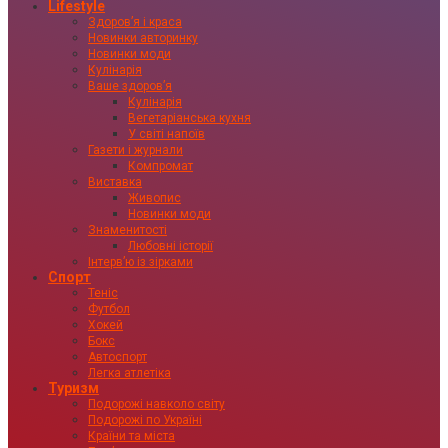
Lifestyle
Здоровʼя і краса
Новинки авторинку
Новинки моди
Кулінарія
Ваше здоровʼя
Кулінарія
Вегетаріанська кухня
У світі напоїв
Газети і журнали
Компромат
Виставка
Живопис
Новинки моди
Знаменитості
Любовні історії
Інтервʼю із зірками
Спорт
Теніс
Футбол
Хокей
Бокс
Автоспорт
Легка атлетіка
Туризм
Подорожі навколо світу
Подорожі по Україні
Країни та міста