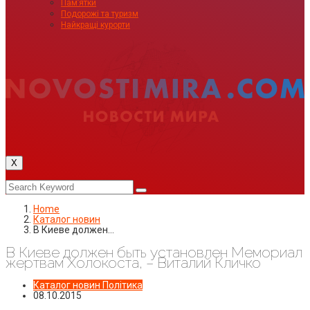
Пам’ятки
Подорожі та туризм
Найкращі курорти
X
Home
Каталог новин
В Киеве должен…
В Киеве должен быть установлен Мемориал
жертвам Холокоста, – Виталий Кличко
Каталог новин
Політика
08.10.2015