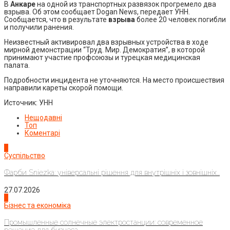
В
Анкаре
на одной из транспортных развязок прогремело два
взрыва. Об этом сообщает Dogan News, передает УНН.
Сообщается, что в результате
взрыва
более 20 человек погибли
и получили ранения.
Неизвестный активировал два взрывных устройства в ходе
мирной демонстрации “Труд. Мир. Демократия”, в которой
принимают участие профсоюзы и турецкая медицинская
палата.
Подробности инцидента не уточняются. На место происшествия
направили кареты скорой помощи.
Источник: УНН
Нещодавні
Топ
Коментарі
1
Суспільство
Фарби Sniezka: універсальні рішення для внутрішніх і зовнішніх...
27.07.2026
2
Бізнес та економіка
Промышленные солнечные электростанции: современное