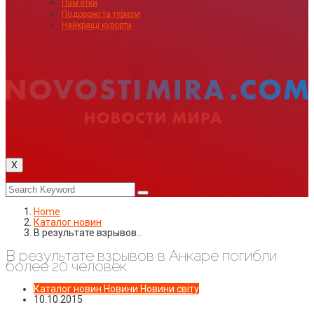
Пам’ятки
Подорожі та туризм
Найкращі курорти
X
Home
Каталог новин
В результате взрывов…
В результате взрывов в Анкаре погибли
более 20 человек
Каталог новин
Новини
Новини світу
10.10.2015