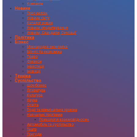
Контакти
Новини
Прес-релізи
Новини світу
Каталог новин
Новини оподаткування
Новини, Скандали, Сенсації
Політика
Бізнес
Міжнародна економіка
Бізнес та економіка
Право
Фінанси
Інвестиції
Іновації
Техніка
Суспільство
Шоу-бізнес
Література
Культура
Наука
Освіта
Події та кримінальна хроніка
Навчальні програми
Психологія взаємовідносин
Автомобіль та суспільство
Театр
Пригоди