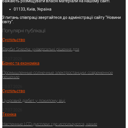
бажають розміщувати власні матеріали на нашому сайті.
01133, Київ, Україна
З питань співпраці звертайтеся до адміністрації сайту "Новини
світу".
Популярні публікації
Суспільство
Фарби Sniezka: універсальні рішення для
27.07.2026
Бізнес та економіка
Промышленные солнечные электростанции: современное
решение
23.07.2026
Суспільство
Цукровий діабет у похилому віці:
17.07.2026
Техніка
Настенные LCD-дисплеи: где используются, какие