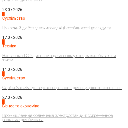
решение для бизнеса
23.07.2026
3
Суспільство
Цукровий діабет у похилому віці: особливості догляду та...
17.07.2026
4
Техніка
Настенные LCD-дисплеи: где используются, какие бывают и
зачем...
14.07.2026
1
Суспільство
Фарби Sniezka: універсальні рішення для внутрішніх і зовнішніх...
27.07.2026
2
Бізнес та економіка
Промышленные солнечные электростанции: современное
решение для бизнеса