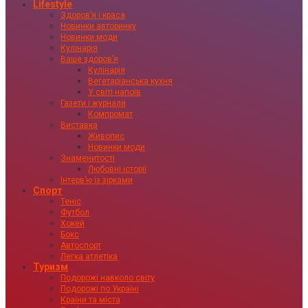
Lifestyle
Здоровʼя і краса
Новинки авторинку
Новинки моди
Кулінарія
Ваше здоровʼя
Кулінарія
Вегетаріанська кухня
У світі напоїв
Газети і журнали
Компромат
Виставка
Живопис
Новинки моди
Знаменитості
Любовні історії
Інтервʼю із зірками
Спорт
Теніс
Футбол
Хокей
Бокс
Автоспорт
Легка атлетіка
Туризм
Подорожі навколо світу
Подорожі по Україні
Країни та міста