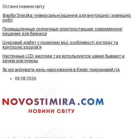
Останні новини світу
Фарби Sniezka: універсальні рішення для внутрішніх і зовнішніх
робіт
Промышленные солнечные электростанции: современное
решение для бизнеса
Цукровий діабет у похилому віці: особливості догляду та
контролю здоров’я
Настенные LCD-дисплеи: где используются, какие бывают и
зачем они нужны
Як організувати день народження в Києві: покроковий гід
08.08.2026