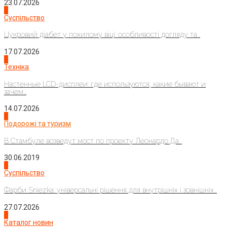
23.07.2026
3
Суспільство
Цукровий діабет у похилому віці: особливості догляду та...
17.07.2026
4
Техніка
Настенные LCD-дисплеи: где используются, какие бывают и
зачем...
14.07.2026
1
Подорожі та туризм
В Стамбуле возведут мост по проекту Леонардо Да...
30.06.2019
2
Суспільство
Фарби Sniezka: універсальні рішення для внутрішніх і зовнішніх...
27.07.2026
3
Каталог новин