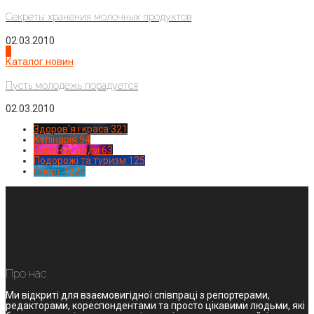
Секреты хранения молочных продуктов
02.03.2010
4
Каталог новин
Пусть молодежь порадуется
02.03.2010
Здоров'я і краса
321
Кулінарія
94
Новинки моди
63
Подорожі та туризм
125
Спорт
1224
Про нас
Ми відкриті для взаємовигідної співпраці з репортерами,
редакторами, кореспондентами та просто цікавими людьми, які