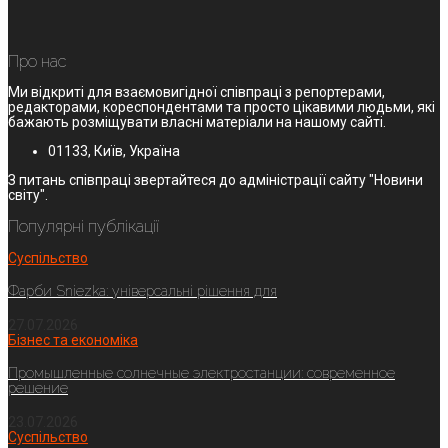
Про нас
Ми відкриті для взаємовигідної співпраці з репортерами,
редакторами, кореспондентами та просто цікавими людьми, які
бажають розміщувати власні матеріали на нашому сайті.
01133, Київ, Україна
З питань співпраці звертайтеся до адміністрації сайту "Новини
світу".
Популярні публікації
Суспільство
Фарби Sniezka: універсальні рішення для
27.07.2026
Бізнес та економіка
Промышленные солнечные электростанции: современное
решение
23.07.2026
Суспільство