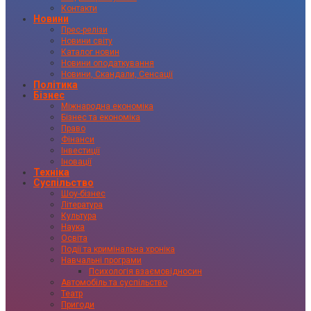
Контакти
Новини
Прес-релізи
Новини світу
Каталог новин
Новини оподаткування
Новини, Скандали, Сенсації
Політика
Бізнес
Міжнародна економіка
Бізнес та економіка
Право
Фінанси
Інвестиції
Іновації
Техніка
Суспільство
Шоу-бізнес
Література
Культура
Наука
Освіта
Події та кримінальна хроніка
Навчальні програми
Психологія взаємовідносин
Автомобіль та суспільство
Театр
Пригоди