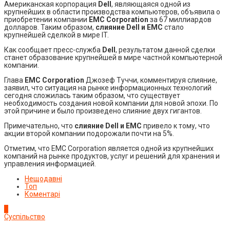
Американская корпорация
Dell
, являющаяся одной из
крупнейших в области производства компьютеров, объявила о
приобретении компании
EMC Corporation
за 67 миллиардов
долларов. Таким образом,
слияние Dell и EMC
стало
крупнейшей сделкой в мире IT.
Как сообщает пресс-служба
Dell
, результатом данной сделки
станет образование крупнейшей в мире частной компьютерной
компании.
Глава
EMC Corporation
Джозеф Туччи, комментируя слияние,
заявил, что ситуация на рынке информационных технологий
сегодня сложилась таким образом, что существует
необходимость создания новой компании для новой эпохи. По
этой причине и было произведено слияние двух гигантов.
Примечательно, что
слияние Dell и EMC
привело к тому, что
акции второй компании подорожали почти на 5%.
Отметим, что EMC Corporation является одной из крупнейших
компаний на рынке продуктов, услуг и решений для хранения и
управления информацией.
Нещодавні
Топ
Коментарі
1
Суспільство