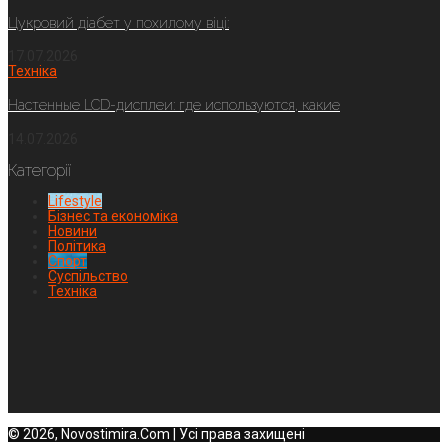
Цукровий діабет у похилому віці:
17.07.2026
Техніка
Настенные LCD-дисплеи: где используются, какие
14.07.2026
Категорії
Lifestyle
Бізнес та економіка
Новини
Політика
Спорт
Суспільство
Техніка
© 2026, Novostimira.Com | Усі права захищені