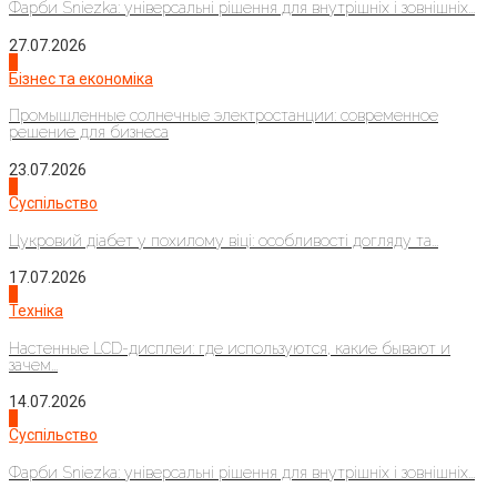
Фарби Sniezka: універсальні рішення для внутрішніх і зовнішніх...
27.07.2026
2
Бізнес та економіка
Промышленные солнечные электростанции: современное
решение для бизнеса
23.07.2026
3
Суспільство
Цукровий діабет у похилому віці: особливості догляду та...
17.07.2026
4
Техніка
Настенные LCD-дисплеи: где используются, какие бывают и
зачем...
14.07.2026
1
Суспільство
Фарби Sniezka: універсальні рішення для внутрішніх і зовнішніх...