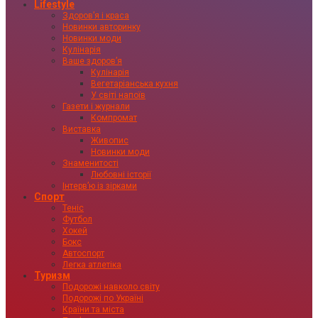
Lifestyle
Здоровʼя і краса
Новинки авторинку
Новинки моди
Кулінарія
Ваше здоровʼя
Кулінарія
Вегетаріанська кухня
У світі напоїв
Газети і журнали
Компромат
Виставка
Живопис
Новинки моди
Знаменитості
Любовні історії
Інтервʼю із зірками
Спорт
Теніс
Футбол
Хокей
Бокс
Автоспорт
Легка атлетіка
Туризм
Подорожі навколо світу
Подорожі по Україні
Країни та міста