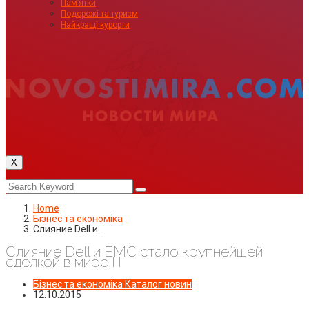
Пам’ятки
Подорожі та туризм
Найкращі курорти
X
Home
Бізнес та економіка
Слияние Dell и…
Слияние Dell и EMC стало крупнейшей
сделкой в мире IT
Бізнес та економіка
Каталог новин
12.10.2015