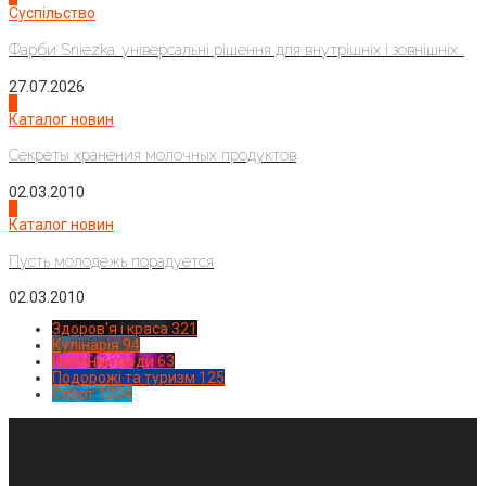
Суспільство
Фарби Sniezka: універсальні рішення для внутрішніх і зовнішніх...
27.07.2026
3
Каталог новин
Секреты хранения молочных продуктов
02.03.2010
4
Каталог новин
Пусть молодежь порадуется
02.03.2010
Здоров'я і краса
321
Кулінарія
94
Новинки моди
63
Подорожі та туризм
125
Спорт
1224