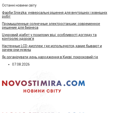
Останні новини світу
Фарби Sniezka: універсальні рішення для внутрішніх і зовнішніх
робіт
Промышленные солнечные электростанции: современное
решение для бизнеса
Цукровий діабет у похилому віці: особливості догляду та
контролю здоров’я
Настенные LCD-дисплеи: где используются, какие бывают и
зачем они нужны
Як організувати день народження в Києві: покроковий гід
07.08.2026