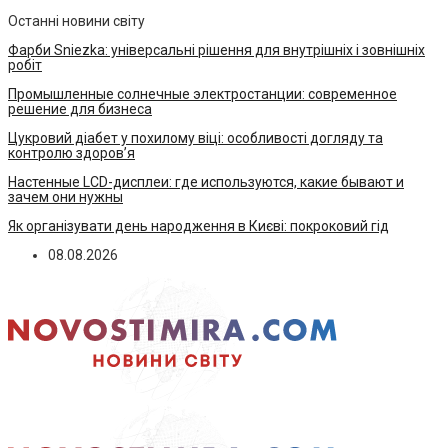
Останні новини світу
Фарби Sniezka: універсальні рішення для внутрішніх і зовнішніх
робіт
Промышленные солнечные электростанции: современное
решение для бизнеса
Цукровий діабет у похилому віці: особливості догляду та
контролю здоров’я
Настенные LCD-дисплеи: где используются, какие бывают и
зачем они нужны
Як організувати день народження в Києві: покроковий гід
08.08.2026