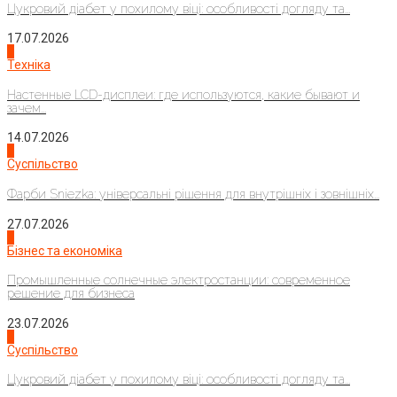
Цукровий діабет у похилому віці: особливості догляду та...
17.07.2026
4
Техніка
Настенные LCD-дисплеи: где используются, какие бывают и
зачем...
14.07.2026
1
Суспільство
Фарби Sniezka: універсальні рішення для внутрішніх і зовнішніх...
27.07.2026
2
Бізнес та економіка
Промышленные солнечные электростанции: современное
решение для бизнеса
23.07.2026
3
Суспільство
Цукровий діабет у похилому віці: особливості догляду та...