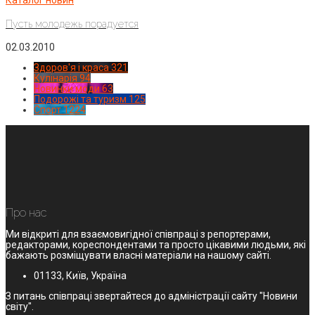
Пусть молодежь порадуется
02.03.2010
Здоров'я і краса
321
Кулінарія
94
Новинки моди
63
Подорожі та туризм
125
Спорт
1224
Про нас
Ми відкриті для взаємовигідної співпраці з репортерами,
редакторами, кореспондентами та просто цікавими людьми, які
бажають розміщувати власні матеріали на нашому сайті.
01133, Київ, Україна
З питань співпраці звертайтеся до адміністрації сайту "Новини
світу".