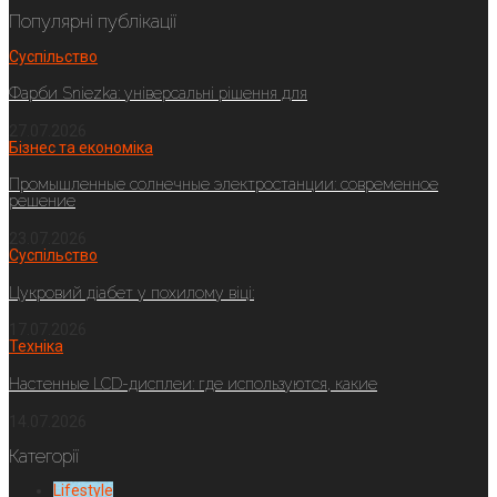
Популярні публікації
Суспільство
Фарби Sniezka: універсальні рішення для
27.07.2026
Бізнес та економіка
Промышленные солнечные электростанции: современное
решение
23.07.2026
Суспільство
Цукровий діабет у похилому віці:
17.07.2026
Техніка
Настенные LCD-дисплеи: где используются, какие
14.07.2026
Категорії
Lifestyle