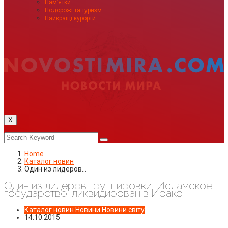
Пам’ятки
Подорожі та туризм
Найкращі курорти
X
Home
Каталог новин
Один из лидеров…
Один из лидеров группировки “Исламское
государство” ликвидирован в Ираке
Каталог новин
Новини
Новини світу
14.10.2015