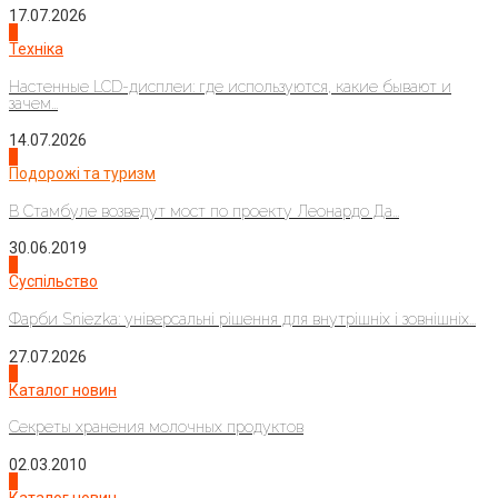
17.07.2026
4
Техніка
Настенные LCD-дисплеи: где используются, какие бывают и
зачем...
14.07.2026
1
Подорожі та туризм
В Стамбуле возведут мост по проекту Леонардо Да...
30.06.2019
2
Суспільство
Фарби Sniezka: універсальні рішення для внутрішніх і зовнішніх...
27.07.2026
3
Каталог новин
Секреты хранения молочных продуктов
02.03.2010
4
Каталог новин