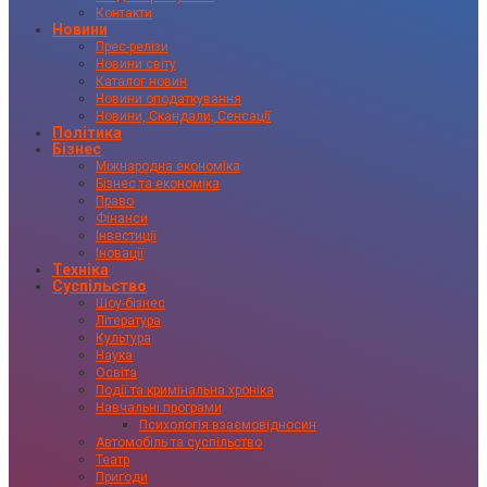
Контакти
Новини
Прес-релізи
Новини світу
Каталог новин
Новини оподаткування
Новини, Скандали, Сенсації
Політика
Бізнес
Міжнародна економіка
Бізнес та економіка
Право
Фінанси
Інвестиції
Іновації
Техніка
Суспільство
Шоу-бізнес
Література
Культура
Наука
Освіта
Події та кримінальна хроніка
Навчальні програми
Психологія взаємовідносин
Автомобіль та суспільство
Театр
Пригоди