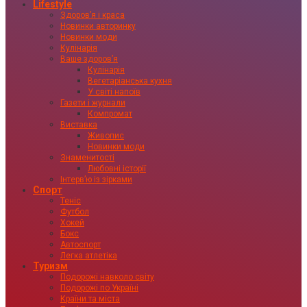
Lifestyle
Здоровʼя і краса
Новинки авторинку
Новинки моди
Кулінарія
Ваше здоровʼя
Кулінарія
Вегетаріанська кухня
У світі напоїв
Газети і журнали
Компромат
Виставка
Живопис
Новинки моди
Знаменитості
Любовні історії
Інтервʼю із зірками
Спорт
Теніс
Футбол
Хокей
Бокс
Автоспорт
Легка атлетіка
Туризм
Подорожі навколо світу
Подорожі по Україні
Країни та міста