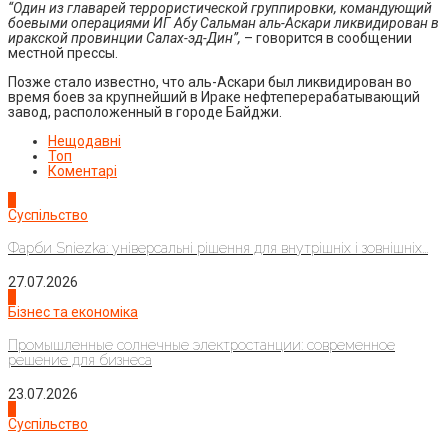
“Один из главарей террористической группировки, командующий
боевыми операциями ИГ Абу Сальман аль-Аскари ликвидирован в
иракской провинции Салах-эд-Дин”,
– говорится в сообщении
местной прессы.
Позже стало известно, что аль-Аскари был ликвидирован во
время боев за крупнейший в Ираке нефтеперерабатывающий
завод, расположенный в городе Байджи.
Нещодавні
Топ
Коментарі
1
Суспільство
Фарби Sniezka: універсальні рішення для внутрішніх і зовнішніх...
27.07.2026
2
Бізнес та економіка
Промышленные солнечные электростанции: современное
решение для бизнеса
23.07.2026
3
Суспільство