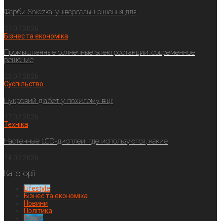
Фарби Sniezka: універсальні рішення для
27.07.2026
Бізнес та економіка
Промышленные солнечные электростанции: современное
решение
23.07.2026
Суспільство
Цукровий діабет у похилому віці:
17.07.2026
Техніка
Настенные LCD-дисплеи: где используются, какие
14.07.2026
Категорії
Lifestyle
Бізнес та економіка
Новини
Політика
Спорт