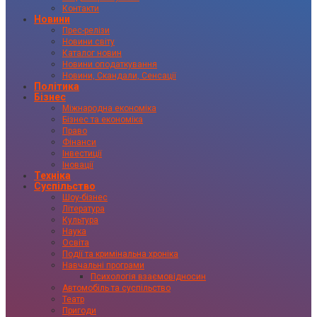
Контакти
Новини
Прес-релізи
Новини світу
Каталог новин
Новини оподаткування
Новини, Скандали, Сенсації
Політика
Бізнес
Міжнародна економіка
Бізнес та економіка
Право
Фінанси
Інвестиції
Іновації
Техніка
Суспільство
Шоу-бізнес
Література
Культура
Наука
Освіта
Події та кримінальна хроніка
Навчальні програми
Психологія взаємовідносин
Автомобіль та суспільство
Театр
Пригоди