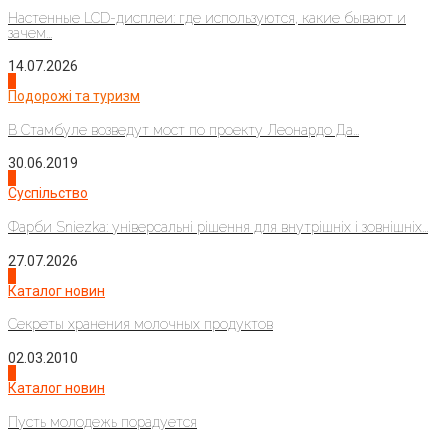
Настенные LCD-дисплеи: где используются, какие бывают и
зачем...
14.07.2026
1
Подорожі та туризм
В Стамбуле возведут мост по проекту Леонардо Да...
30.06.2019
2
Суспільство
Фарби Sniezka: універсальні рішення для внутрішніх і зовнішніх...
27.07.2026
3
Каталог новин
Секреты хранения молочных продуктов
02.03.2010
4
Каталог новин
Пусть молодежь порадуется