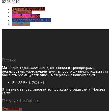
02.03.2010
Здоров'я і краса
321
Кулінарія
94
Новинки моди
63
Подорожі та туризм
125
Спорт
1224
Про нас
Ми відкриті для взаємовигідної співпраці з репортерами,
редакторами, кореспондентами та просто цікавими людьми, які
бажають розміщувати власні матеріали на нашому сайті.
01133, Київ, Україна
З питань співпраці звертайтеся до адміністрації сайту "Новини
світу".
Популярні публікації
Суспільство