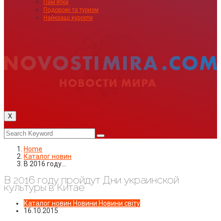
Пам’ятки
Подорожі та туризм
Найкращі курорти
X
Home
Каталог новин
В 2016 году…
В 2016 году пройдут Дни украинской
культуры в Китае
Каталог новин
Новини
Новини світу
16.10.2015