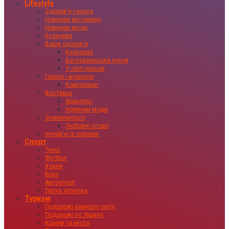
Lifestyle
Здоровʼя і краса
Новинки авторинку
Новинки моди
Кулінарія
Ваше здоровʼя
Кулінарія
Вегетаріанська кухня
У світі напоїв
Газети і журнали
Компромат
Виставка
Живопис
Новинки моди
Знаменитості
Любовні історії
Інтервʼю із зірками
Спорт
Теніс
Футбол
Хокей
Бокс
Автоспорт
Легка атлетіка
Туризм
Подорожі навколо світу
Подорожі по Україні
Країни та міста