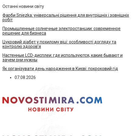
Останні новини світу
Фарби Sniezka: універсальні рішення для внутрішніх і зовнішніх
робіт
Промышленные солнечные электростанции: современное
решение для бизнеса
Цукровий діабет у похилому віці: особливості догляду та
контролю здоров’я
Настенные LCD-дисплеи: где используются, какие бывают и
зачем они нужны
Як організувати день народження в Києві: покроковий гід
07.08.2026