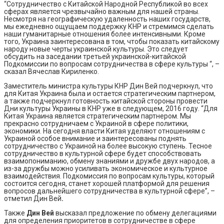
“Сотрудничество с Китайской Народной Республикой во всех
сферах является чрезвычайно важным для нашей страны.
Несмотря на географическую удаленность наших государств,
мы ежедневно ощущаем поддержку КНР и стремимся сделать
наши гуманитарные отношения более интенсивными. Кроме
того, Украина заинтересована в том, чтобы показать китайскому
народу новые черты украинской культуры. Это следует
обсудить на заседании третьей украинской-китайской
Подкомиссии по вопросам сотрудничества в сфере культуры “, –
сказал Вячеслав Кириленко.
Заместитель министра культуры КНР Дин Вей подчеркнул, что
для Китая Украина была и остается стратегическим партнером,
а также подчеркнул готовность китайской стороны провести
Дни культуры Украины в КНР уже в следующем, 2016 году. “Для
Китая Украина является стратегическим партнером. Мы
прекрасно сотрудничаем с Украиной в сфере политики,
экономики. На сегодня власти Китая уделяют отношениям с
Украиной особое внимание и заинтересованы поднять
сотрудничество с Украиной на более высокую ступень. Тесное
сотрудничество в культурной сфере будет способствовать
взаимопониманию, обмену знаниями и дружбе двух народов, а
из-за дружбы можно усиливать экономическое и культурное
взаимодействия. Подкомиссия по вопросам культуры, который
состоится сегодня, станет хорошей платформой для решения
вопросов дальнейшего сотрудничества в культурной сфере”, –
отметил Дин Вей
.
Также
Дин Вей
высказал предложение по обмену делегациями
для определения приоритетов в сотрудничестве в сфере