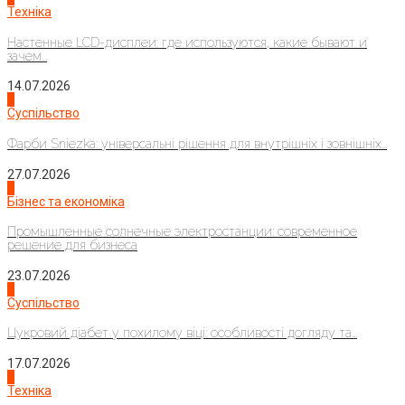
Техніка
Настенные LCD-дисплеи: где используются, какие бывают и
зачем...
14.07.2026
1
Суспільство
Фарби Sniezka: універсальні рішення для внутрішніх і зовнішніх...
27.07.2026
2
Бізнес та економіка
Промышленные солнечные электростанции: современное
решение для бизнеса
23.07.2026
3
Суспільство
Цукровий діабет у похилому віці: особливості догляду та...
17.07.2026
4
Техніка