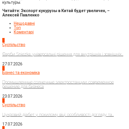
культуры.
Читайте: Экспорт кукурузы в Китай будет увеличен, –
Алексей Павленко
Нещодавні
Топ
Коментарі
1
Суспільство
Фарби Sniezka: універсальні рішення для внутрішніх і зовнішніх...
27.07.2026
2
Бізнес та економіка
Промышленные солнечные электростанции: современное
решение для бизнеса
23.07.2026
3
Суспільство
Цукровий діабет у похилому віці: особливості догляду та...
17.07.2026
4