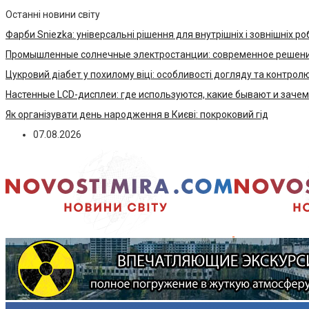
Останні новини світу
Фарби Sniezka: універсальні рішення для внутрішніх і зовнішніх ро
Промышленные солнечные электростанции: современное решени
Цукровий діабет у похилому віці: особливості догляду та контрол
Настенные LCD-дисплеи: где используются, какие бывают и заче
Як організувати день народження в Києві: покроковий гід
07.08.2026