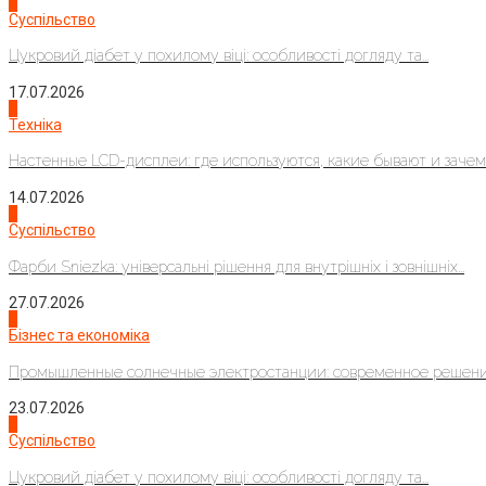
3
Суспільство
Цукровий діабет у похилому віці: особливості догляду та...
17.07.2026
4
Техніка
Настенные LCD-дисплеи: где используются, какие бывают и зачем..
14.07.2026
1
Суспільство
Фарби Sniezka: універсальні рішення для внутрішніх і зовнішніх...
27.07.2026
2
Бізнес та економіка
Промышленные солнечные электростанции: современное решени
23.07.2026
3
Суспільство
Цукровий діабет у похилому віці: особливості догляду та...