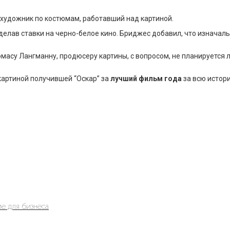
художник по костюмам, работавший над картиной.
 сделав ставки на черно-белое кино. Бриджес добавил, что изнача
Томасу Лангманну, продюсеру картины, с вопросом, не планируется
 картиной получившей “Оскар” за
лучший фильм года
за всю истор
е для бизнеса