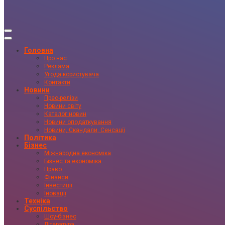
Головна
Про нас
Реклама
Угода користувача
Контакти
Новини
Прес-релізи
Новини світу
Каталог новин
Новини оподаткування
Новини, Скандали, Сенсації
Політика
Бізнес
Міжнародна економіка
Бізнес та економіка
Право
Фінанси
Інвестиції
Іновації
Техніка
Суспільство
Шоу-бізнес
Література