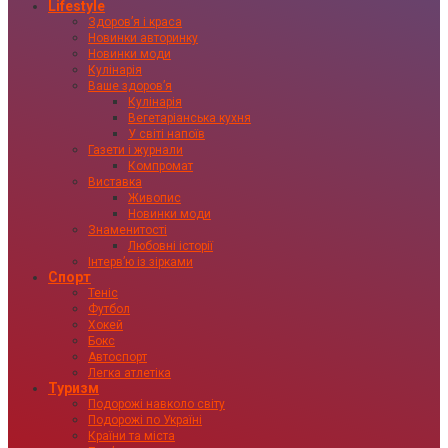
Lifestyle
Здоровʼя і краса
Новинки авторинку
Новинки моди
Кулінарія
Ваше здоровʼя
Кулінарія
Вегетаріанська кухня
У світі напоїв
Газети і журнали
Компромат
Виставка
Живопис
Новинки моди
Знаменитості
Любовні історії
Інтервʼю із зірками
Спорт
Теніс
Футбол
Хокей
Бокс
Автоспорт
Легка атлетіка
Туризм
Подорожі навколо світу
Подорожі по Україні
Країни та міста