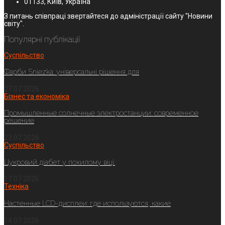
01133, Київ, Україна
З питань співпраці звертайтеся до адміністрації сайту "Новини
світу".
Популярні публікації
Суспільство
Фарби Sniezka: універсальні рішення для
27.07.2026
Бізнес та економіка
Промышленные солнечные электростанции: современное
решение
23.07.2026
Суспільство
Цукровий діабет у похилому віці:
17.07.2026
Техніка
Настенные LCD-дисплеи: где используются, какие
14.07.2026