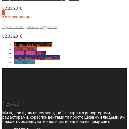
02.03.2010
4
Каталог новин
Пусть молодежь порадуется
02.03.2010
Здоров'я і краса
321
Кулінарія
94
Новинки моди
63
Подорожі та туризм
125
Спорт
1224
Про нас
Ми відкриті для взаємовигідної співпраці з репортерами,
редакторами, кореспондентами та просто цікавими людьми, які
бажають розміщувати власні матеріали на нашому сайті.