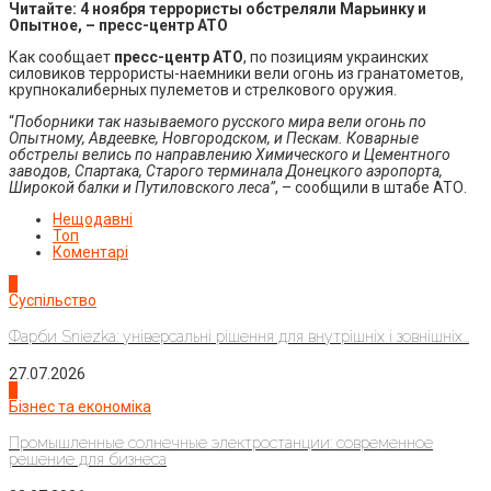
Читайте: 4 ноября террористы обстреляли Марьинку и
Опытное, – пресс-центр АТО
Как сообщает
пресс-центр АТО
, по позициям украинских
силовиков террористы-наемники вели огонь из гранатометов,
крупнокалиберных пулеметов и стрелкового оружия.
“
Поборники так называемого русского мира вели огонь по
Опытному, Авдеевке, Новгородском, и Пескам. Коварные
обстрелы велись по направлению Химического и Цементного
заводов, Спартака, Старого терминала Донецкого аэропорта,
Широкой балки и Путиловского леса”
, – сообщили в штабе АТО.
Нещодавні
Топ
Коментарі
1
Суспільство
Фарби Sniezka: універсальні рішення для внутрішніх і зовнішніх...
27.07.2026
2
Бізнес та економіка
Промышленные солнечные электростанции: современное
решение для бизнеса