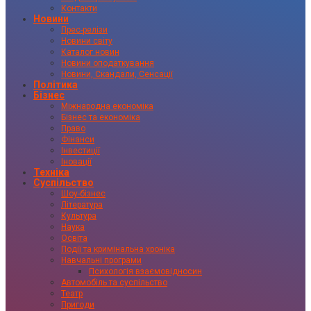
Контакти
Новини
Прес-релізи
Новини світу
Каталог новин
Новини оподаткування
Новини, Скандали, Сенсації
Політика
Бізнес
Міжнародна економіка
Бізнес та економіка
Право
Фінанси
Інвестиції
Іновації
Техніка
Суспільство
Шоу-бізнес
Література
Культура
Наука
Освіта
Події та кримінальна хроніка
Навчальні програми
Психологія взаємовідносин
Автомобіль та суспільство
Театр
Пригоди