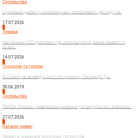
Суспільство
Цукровий діабет у похилому віці: особливості догляду та...
17.07.2026
4
Техніка
Настенные LCD-дисплеи: где используются, какие бывают и
зачем...
14.07.2026
1
Подорожі та туризм
В Стамбуле возведут мост по проекту Леонардо Да...
30.06.2019
2
Суспільство
Фарби Sniezka: універсальні рішення для внутрішніх і зовнішніх...
27.07.2026
3
Каталог новин
Секреты хранения молочных продуктов