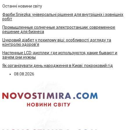
Останні новини світу
Фарби Sniezka: універсальні рішення для внутрішніх і зовнішніх
робіт
Промышленные солнечные электростанции: современное
решение для бизнеса
Цукровий діабет у похилому віці: особливості догляду та
контролю здоров’я
Настенные LCD-дисплеи: где используются, какие бывают и
зачем они нужны
Як організувати день народження в Києві: покроковий гід
08.08.2026