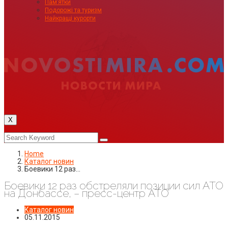
Пам’ятки
Подорожі та туризм
Найкращі курорти
X
Home
Каталог новин
Боевики 12 раз…
Боевики 12 раз обстреляли позиции сил АТО
на Донбассе, – пресс-центр АТО
Каталог новин
05.11.2015