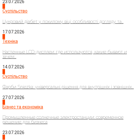
23.07.2026
3
Суспільство
Цукровий діабет у похилому віці: особливості догляду та...
17.07.2026
4
Техніка
Настенные LCD-дисплеи: где используются, какие бывают и
зачем...
14.07.2026
1
Суспільство
Фарби Sniezka: універсальні рішення для внутрішніх і зовнішніх...
27.07.2026
2
Бізнес та економіка
Промышленные солнечные электростанции: современное
решение для бизнеса
23.07.2026
3