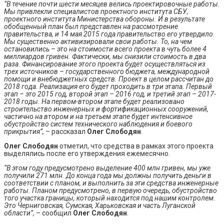
“В течение почти шести месяцев велись проектировочные работы.
Мы привлекли специалистов проектного института СБУ,
проектного института Министерства обороны. И в результате
обобщенный план был представлен на рассмотрение
правительства, и 14 мая 2015 года правительство его утвердило.
Мы существенно активизировали свои работы. То, на чем
остановились – это на стоимости всего проекта в чуть более 4
миллиардов гривен. Фактически, мы снизили стоимость в два
раза. Финансирование этого проекта будет осуществляться из
трех источников – государственного бюджета, международной
помощи и внебюджетных средств. Проект в целом рассчитан до
2018 года. Реализация его будет проходить в три этапа. Первый
этап – это 2015 год, второй этап – 2016 год, и третий этап – 2017-
2018 годы. На первом-втором этапе будет реализовано
строительство инженерных и фортификационных сооружений,
частично на втором и на третьем этапе будет интенсивное
обустройство систем технического наблюдения и боевого
прикрытия”,
– рассказал
Олег Слободян
.
Олег Слободян
отметил, что средства в рамках этого проекта
выделялись после его утверждения ежемесячно.
“В этом году предусмотрено выделение 400 млн гривен, мы уже
получили 271 млн. До конца года мы должны получить деньги в
соответствии с планом, и выполнить за эти средства инженерные
работы. Планом предусмотрено, в первую очередь, обустройство
того участка границы, который находится под нашим контролем.
Это Черниговская, Сумская, Харьковская и часть Луганской
области”,
– сообщил
Олег Слободян
.