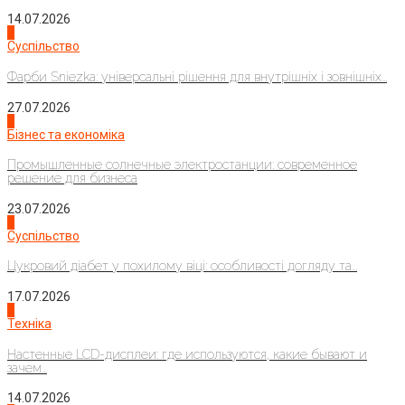
14.07.2026
1
Суспільство
Фарби Sniezka: універсальні рішення для внутрішніх і зовнішніх...
27.07.2026
2
Бізнес та економіка
Промышленные солнечные электростанции: современное
решение для бизнеса
23.07.2026
3
Суспільство
Цукровий діабет у похилому віці: особливості догляду та...
17.07.2026
4
Техніка
Настенные LCD-дисплеи: где используются, какие бывают и
зачем...
14.07.2026