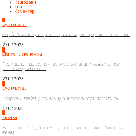
Нещодавні
Топ
Коментарі
1
Суспільство
Фарби Sniezka: універсальні рішення для внутрішніх і зовнішніх...
27.07.2026
2
Бізнес та економіка
Промышленные солнечные электростанции: современное
решение для бизнеса
23.07.2026
3
Суспільство
Цукровий діабет у похилому віці: особливості догляду та...
17.07.2026
4
Техніка
Настенные LCD-дисплеи: где используются, какие бывают и
зачем...