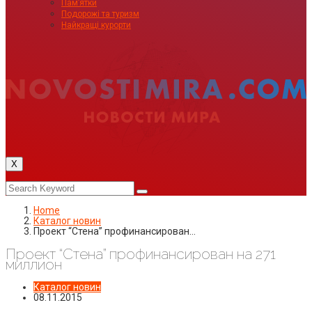
Пам’ятки
Подорожі та туризм
Найкращі курорти
X
Home
Каталог новин
Проект “Стена” профинансирован…
Проект “Стена” профинансирован на 271
миллион
Каталог новин
08.11.2015