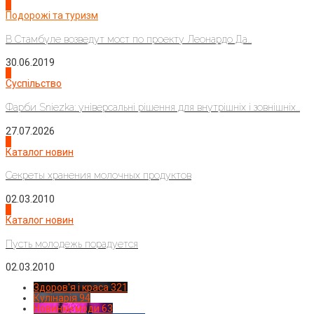
1
Подорожі та туризм
В Стамбуле возведут мост по проекту Леонардо Да...
30.06.2019
2
Суспільство
Фарби Sniezka: універсальні рішення для внутрішніх і зовнішніх...
27.07.2026
3
Каталог новин
Секреты хранения молочных продуктов
02.03.2010
4
Каталог новин
Пусть молодежь порадуется
02.03.2010
Здоров'я і краса
321
Кулінарія
94
Новинки моди
63