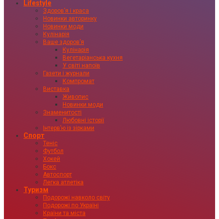
Lifestyle
Здоровʼя і краса
Новинки авторинку
Новинки моди
Кулінарія
Ваше здоровʼя
Кулінарія
Вегетаріанська кухня
У світі напоїв
Газети і журнали
Компромат
Виставка
Живопис
Новинки моди
Знаменитості
Любовні історії
Інтервʼю із зірками
Спорт
Теніс
Футбол
Хокей
Бокс
Автоспорт
Легка атлетіка
Туризм
Подорожі навколо світу
Подорожі по Україні
Країни та міста