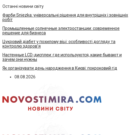
Останні новини світу
Фарби Sniezka: універсальні рішення для внутрішніх і зовнішніх
робіт
Промышленные солнечные электростанции: современное
решение для бизнеса
Цукровий діабет у похилому віці: особливості догляду та
контролю здоров’я
Настенные LCD-дисплеи: где используются, какие бывают и
зачем они нужны
Як організувати день народження в Києві: покроковий гід
08.08.2026