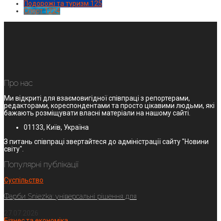
Подорожі та туризм
125
Спорт
1224
Про нас
Ми відкриті для взаємовигідної співпраці з репортерами,
редакторами, кореспондентами та просто цікавими людьми, які
бажають розміщувати власні матеріали на нашому сайті.
01133, Київ, Україна
З питань співпраці звертайтеся до адміністрації сайту "Новини
світу".
Популярні публікації
Суспільство
Фарби Sniezka: універсальні рішення для
27.07.2026
Бізнес та економіка