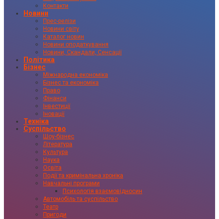
Контакти
Новини
Прес-релізи
Новини світу
Каталог новин
Новини оподаткування
Новини, Скандали, Сенсації
Політика
Бізнес
Міжнародна економіка
Бізнес та економіка
Право
Фінанси
Інвестиції
Іновації
Техніка
Суспільство
Шоу-бізнес
Література
Культура
Наука
Освіта
Події та кримінальна хроніка
Навчальні програми
Психологія взаємовідносин
Автомобіль та суспільство
Театр
Пригоди