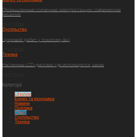
Промышленные солнечные электростанции: современное
решение
23.07.2026
Суспільство
Цукровий діабет у похилому віці:
17.07.2026
Техніка
Настенные LCD-дисплеи: где используются, какие
14.07.2026
Категорії
Lifestyle
Бізнес та економіка
Новини
Політика
Спорт
Суспільство
Техніка