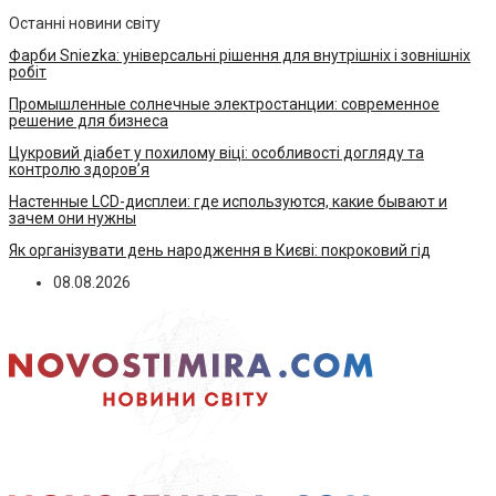
Останні новини світу
Фарби Sniezka: універсальні рішення для внутрішніх і зовнішніх
робіт
Промышленные солнечные электростанции: современное
решение для бизнеса
Цукровий діабет у похилому віці: особливості догляду та
контролю здоров’я
Настенные LCD-дисплеи: где используются, какие бывают и
зачем они нужны
Як організувати день народження в Києві: покроковий гід
08.08.2026