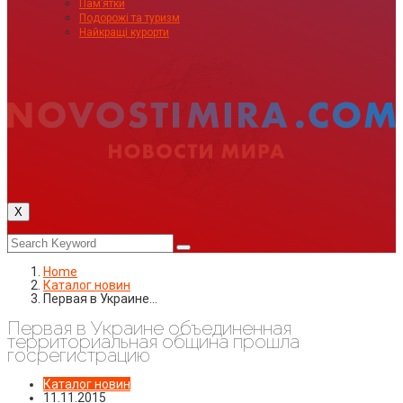
Пам’ятки
Подорожі та туризм
Найкращі курорти
X
Home
Каталог новин
Первая в Украине…
Первая в Украине объединенная
территориальная община прошла
госрегистрацию
Каталог новин
11.11.2015