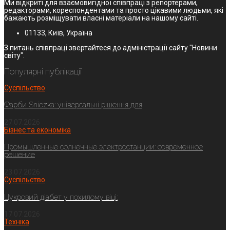
Ми відкриті для взаємовигідної співпраці з репортерами,
редакторами, кореспондентами та просто цікавими людьми, які
бажають розміщувати власні матеріали на нашому сайті.
01133, Київ, Україна
З питань співпраці звертайтеся до адміністрації сайту "Новини
світу".
Популярні публікації
Суспільство
Фарби Sniezka: універсальні рішення для
27.07.2026
Бізнес та економіка
Промышленные солнечные электростанции: современное
решение
23.07.2026
Суспільство
Цукровий діабет у похилому віці:
17.07.2026
Техніка