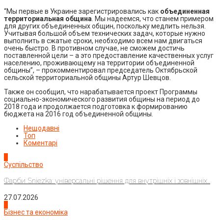
“Мы первые в Украине зарегистрировались как
объединенная
территориальная община
. Мы надеемся, что станем примером
для других объединенных общин, поскольку медлить нельзя.
Учитывая большой объем технических задач, которые нужно
выполнить в сжатые сроки, необходимо всем нам двигаться
очень быстро. В противном случае, не сможем достичь
поставленной цели – а это предоставление качественных услуг
населению, проживающему на территории объединенной
общины”, – прокомментировал председатель Октябрьской
сельской территориальной общины Артур Шевцов.
Также он сообщил, что нарабатывается проект Программы
социально-экономического развития общины на период до
2018 года и продолжается подготовка к формированию
бюджета на 2016 год объединенной общины.
Нещодавні
Топ
Коментарі
1
Суспільство
Фарби Sniezka: універсальні рішення для внутрішніх і зовнішніх...
27.07.2026
2
Бізнес та економіка