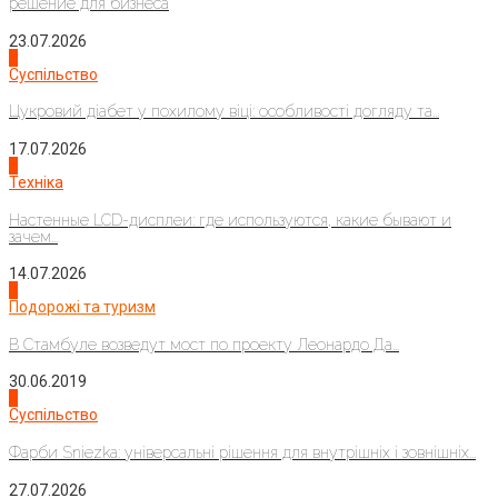
решение для бизнеса
23.07.2026
3
Суспільство
Цукровий діабет у похилому віці: особливості догляду та...
17.07.2026
4
Техніка
Настенные LCD-дисплеи: где используются, какие бывают и
зачем...
14.07.2026
1
Подорожі та туризм
В Стамбуле возведут мост по проекту Леонардо Да...
30.06.2019
2
Суспільство
Фарби Sniezka: універсальні рішення для внутрішніх і зовнішніх...
27.07.2026