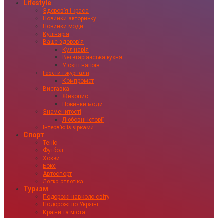
Lifestyle
Здоровʼя і краса
Новинки авторинку
Новинки моди
Кулінарія
Ваше здоровʼя
Кулінарія
Вегетаріанська кухня
У світі напоїв
Газети і журнали
Компромат
Виставка
Живопис
Новинки моди
Знаменитості
Любовні історії
Інтервʼю із зірками
Спорт
Теніс
Футбол
Хокей
Бокс
Автоспорт
Легка атлетіка
Туризм
Подорожі навколо світу
Подорожі по Україні
Країни та міста