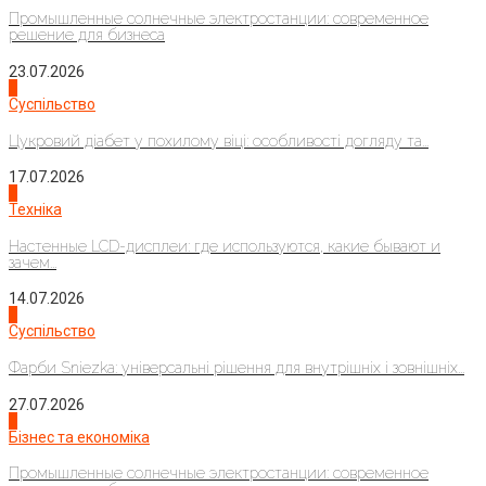
Промышленные солнечные электростанции: современное
решение для бизнеса
23.07.2026
3
Суспільство
Цукровий діабет у похилому віці: особливості догляду та...
17.07.2026
4
Техніка
Настенные LCD-дисплеи: где используются, какие бывают и
зачем...
14.07.2026
1
Суспільство
Фарби Sniezka: універсальні рішення для внутрішніх і зовнішніх...
27.07.2026
2
Бізнес та економіка
Промышленные солнечные электростанции: современное