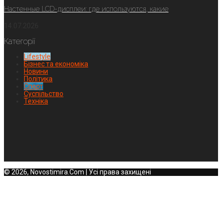
Настенные LCD-дисплеи: где используются, какие
14.07.2026
Категорії
Lifestyle
Бізнес та економіка
Новини
Політика
Спорт
Суспільство
Техніка
© 2026, Novostimira.Com | Усі права захищені