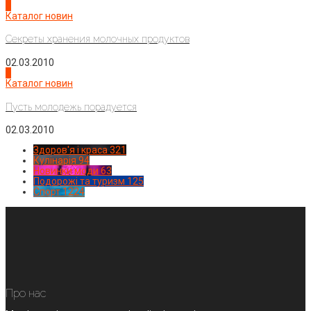
3
Каталог новин
Секреты хранения молочных продуктов
02.03.2010
4
Каталог новин
Пусть молодежь порадуется
02.03.2010
Здоров'я і краса
321
Кулінарія
94
Новинки моди
63
Подорожі та туризм
125
Спорт
1224
Про нас