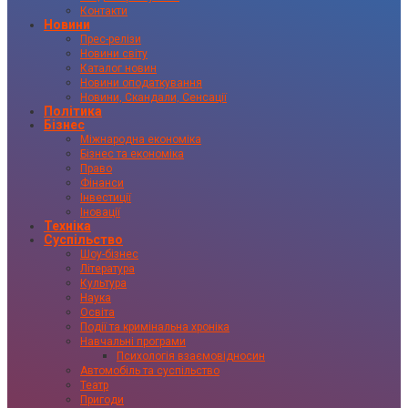
Контакти
Новини
Прес-релізи
Новини світу
Каталог новин
Новини оподаткування
Новини, Скандали, Сенсації
Політика
Бізнес
Міжнародна економіка
Бізнес та економіка
Право
Фінанси
Інвестиції
Іновації
Техніка
Суспільство
Шоу-бізнес
Література
Культура
Наука
Освіта
Події та кримінальна хроніка
Навчальні програми
Психологія взаємовідносин
Автомобіль та суспільство
Театр
Пригоди