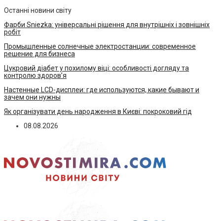
Останні новини світу
Фарби Sniezka: універсальні рішення для внутрішніх і зовнішніх
робіт
Промышленные солнечные электростанции: современное
решение для бизнеса
Цукровий діабет у похилому віці: особливості догляду та
контролю здоров’я
Настенные LCD-дисплеи: где используются, какие бывают и
зачем они нужны
Як організувати день народження в Києві: покроковий гід
08.08.2026