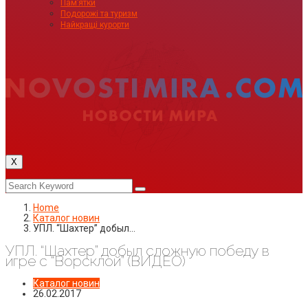
Пам’ятки
Подорожі та туризм
Найкращі курорти
X
Home
Каталог новин
УПЛ. “Шахтер” добыл…
УПЛ. “Шахтер” добыл сложную победу в
игре с “Ворсклой” (ВИДЕО)
Каталог новин
26.02.2017