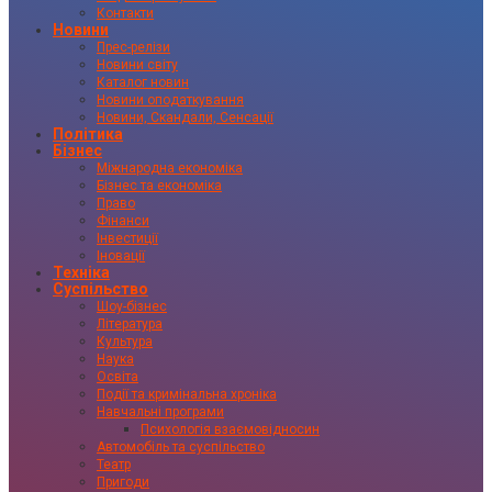
Контакти
Новини
Прес-релізи
Новини світу
Каталог новин
Новини оподаткування
Новини, Скандали, Сенсації
Політика
Бізнес
Міжнародна економіка
Бізнес та економіка
Право
Фінанси
Інвестиції
Іновації
Техніка
Суспільство
Шоу-бізнес
Література
Культура
Наука
Освіта
Події та кримінальна хроніка
Навчальні програми
Психологія взаємовідносин
Автомобіль та суспільство
Театр
Пригоди