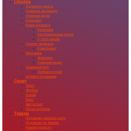
Lifestyle
Здоровʼя і краса
Новинки авторинку
Новинки моди
Кулінарія
Ваше здоровʼя
Кулінарія
Вегетаріанська кухня
У світі напоїв
Газети і журнали
Компромат
Виставка
Живопис
Новинки моди
Знаменитості
Любовні історії
Інтервʼю із зірками
Спорт
Теніс
Футбол
Хокей
Бокс
Автоспорт
Легка атлетіка
Туризм
Подорожі навколо світу
Подорожі по Україні
Країни та міста