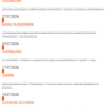
Суспільство
Фарби Sniezka: універсальні рішення для внутрішніх і зовнішніх...
27.07.2026
2
Бізнес та економіка
Промышленные солнечные электростанции: современное
решение для бизнеса
23.07.2026
3
Суспільство
Цукровий діабет у похилому віці: особливості догляду та...
17.07.2026
4
Техніка
Настенные LCD-дисплеи: где используются, какие бывают и
зачем...
14.07.2026
1
Подорожі та туризм