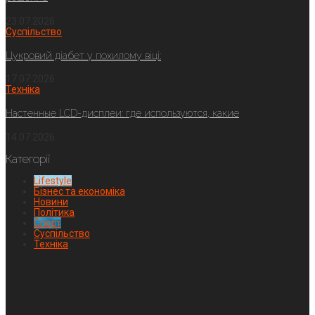
23.07.2026
Суспільство
Цукровий діабет у похилому віці:
17.07.2026
Техніка
Настенные LCD-дисплеи: где используются, какие
14.07.2026
Категорії
Lifestyle
Бізнес та економіка
Новини
Політика
Спорт
Суспільство
Техніка