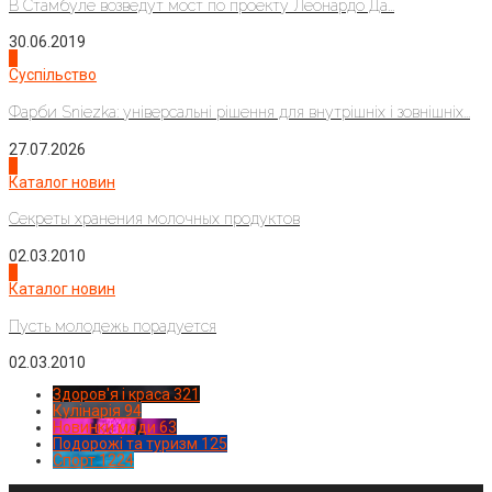
В Стамбуле возведут мост по проекту Леонардо Да...
30.06.2019
2
Суспільство
Фарби Sniezka: універсальні рішення для внутрішніх і зовнішніх...
27.07.2026
3
Каталог новин
Секреты хранения молочных продуктов
02.03.2010
4
Каталог новин
Пусть молодежь порадуется
02.03.2010
Здоров'я і краса
321
Кулінарія
94
Новинки моди
63
Подорожі та туризм
125
Спорт
1224