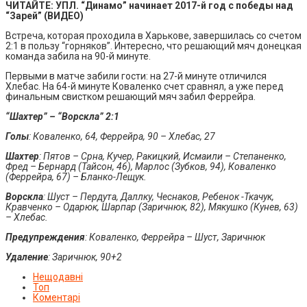
ЧИТАЙТЕ: УПЛ. “Динамо” начинает 2017-й год с победы над
“Зарей” (ВИДЕО)
Встреча, которая проходила в Харькове, завершилась со счетом
2:1 в пользу “горняков”. Интересно, что решающий мяч донецкая
команда забила на 90-й минуте.
Первыми в матче забили гости: на 27-й минуте отличился
Хлебас. На 64-й минуте Коваленко счет сравнял, а уже перед
финальным свистком решающий мяч забил Феррейра.
“Шахтер” – “Ворскла” 2:1
Голы
: Коваленко, 64, Феррейра, 90 – Хлебас, 27
Шахтер
: Пятов – Срна, Кучер, Ракицкий, Исмаили – Степаненко,
Фред – Бернард (Тайсон, 46), Марлос (Зубков, 94), Коваленко
(Феррейра, 67) – Бланко-Лещук.
Ворскла
: Шуст – Пердута, Даллку, Чеснаков, Ребенок -Ткачук,
Кравченко – Одарюк, Шарпар (Заричнюк, 82), Мякушко (Кунев, 63)
– Хлебас.
Предупреждения
: Коваленко, Феррейра – Шуст, Заричнюк
Удаление
: Заричнюк, 90+2
Нещодавні
Топ
Коментарі