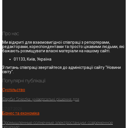
Про нас
Ми відкриті для взаємовигідної співпраці з репортерами,
редакторами, кореспондентами та просто цікавими людьми, які
бажають розміщувати власні матеріали на нашому сайті.
01133, Київ, Україна
З питань співпраці звертайтеся до адміністрації сайту "Новини
світу".
Популярні публікації
Суспільство
Фарби Sniezka: універсальні рішення для
27.07.2026
Бізнес та економіка
Промышленные солнечные электростанции: современное
решение