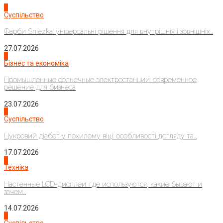
1
Суспільство
Фарби Sniezka: універсальні рішення для внутрішніх і зовнішніх...
27.07.2026
2
Бізнес та економіка
Промышленные солнечные электростанции: современное
решение для бизнеса
23.07.2026
3
Суспільство
Цукровий діабет у похилому віці: особливості догляду та...
17.07.2026
4
Техніка
Настенные LCD-дисплеи: где используются, какие бывают и
зачем...
14.07.2026
1