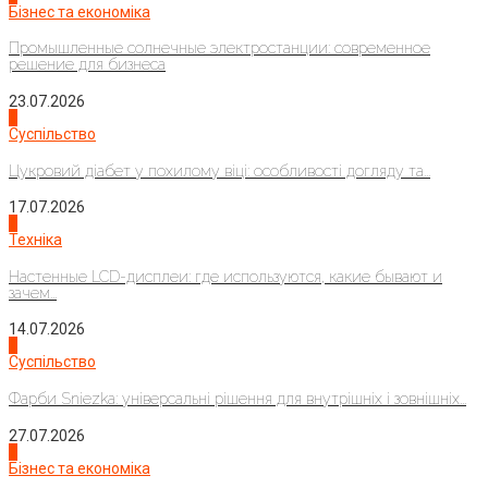
Бізнес та економіка
Промышленные солнечные электростанции: современное
решение для бизнеса
23.07.2026
3
Суспільство
Цукровий діабет у похилому віці: особливості догляду та...
17.07.2026
4
Техніка
Настенные LCD-дисплеи: где используются, какие бывают и
зачем...
14.07.2026
1
Суспільство
Фарби Sniezka: універсальні рішення для внутрішніх і зовнішніх...
27.07.2026
2
Бізнес та економіка