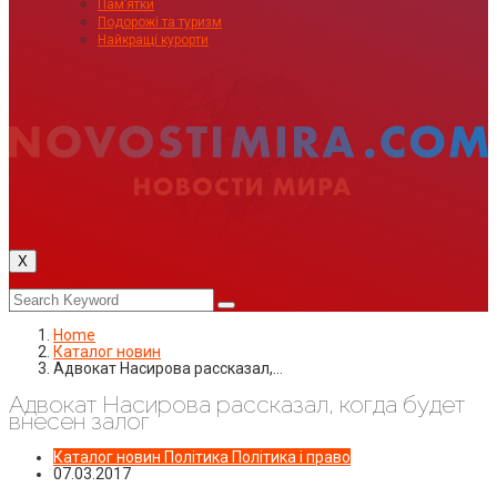
Пам’ятки
Подорожі та туризм
Найкращі курорти
X
Home
Каталог новин
Адвокат Насирова рассказал,…
Адвокат Насирова рассказал, когда будет
внесен залог
Каталог новин
Політика
Політика і право
07.03.2017