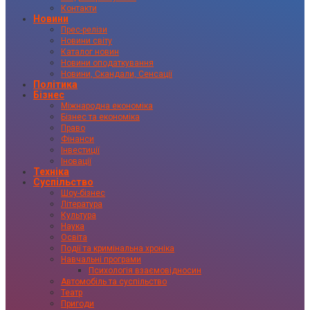
Контакти
Новини
Прес-релізи
Новини світу
Каталог новин
Новини оподаткування
Новини, Скандали, Сенсації
Політика
Бізнес
Міжнародна економіка
Бізнес та економіка
Право
Фінанси
Інвестиції
Іновації
Техніка
Суспільство
Шоу-бізнес
Література
Культура
Наука
Освіта
Події та кримінальна хроніка
Навчальні програми
Психологія взаємовідносин
Автомобіль та суспільство
Театр
Пригоди