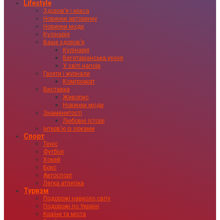
Lifestyle
Здоровʼя і краса
Новинки авторинку
Новинки моди
Кулінарія
Ваше здоровʼя
Кулінарія
Вегетаріанська кухня
У світі напоїв
Газети і журнали
Компромат
Виставка
Живопис
Новинки моди
Знаменитості
Любовні історії
Інтервʼю із зірками
Спорт
Теніс
Футбол
Хокей
Бокс
Автоспорт
Легка атлетіка
Туризм
Подорожі навколо світу
Подорожі по Україні
Країни та міста