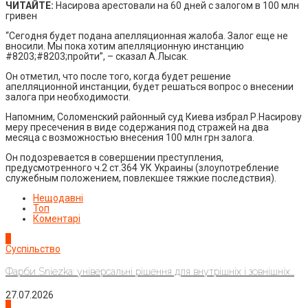
ЧИТАЙТЕ:
Насирова арестовали на 60 дней с залогом в 100 млн
гривен
“Сегодня будет подана апелляционная жалоба. Залог еще не
вносили. Мы пока хотим апелляционную инстанцию
#8203;#8203;пройти”, – сказал А.Лысак.
Он отметил, что после того, когда будет решение
апелляционной инстанции, будет решаться вопрос о внесении
залога при необходимости.
Напомним, Соломенский районный суд Киева избрал Р.Насирову
меру пресечения в виде содержания под стражей на два
месяца с возможностью внесения 100 млн грн залога.
Он подозревается в совершении преступления,
предусмотренного ч.2 ст.364 УК Украины (злоупотребление
служебным положением, повлекшее тяжкие последствия).
Нещодавні
Топ
Коментарі
1
Суспільство
Фарби Sniezka: універсальні рішення для внутрішніх і зовнішніх...
27.07.2026
2