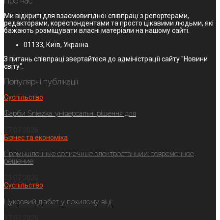
Про нас
Ми відкриті для взаємовигідної співпраці з репортерами,
редакторами, кореспондентами та просто цікавими людьми, які
бажають розміщувати власні матеріали на нашому сайті.
01133, Київ, Україна
З питань співпраці звертайтеся до адміністрації сайту "Новини
світу".
Популярні публікації
Суспільство
Фарби Sniezka: універсальні рішення для
27.07.2026
Бізнес та економіка
Промышленные солнечные электростанции: современное
решение
23.07.2026
Суспільство
Цукровий діабет у похилому віці:
17.07.2026