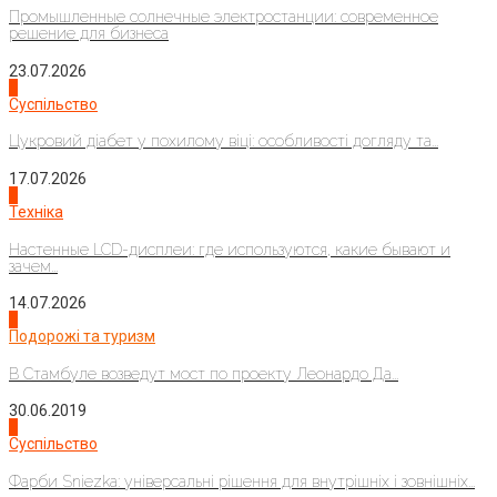
Промышленные солнечные электростанции: современное
решение для бизнеса
23.07.2026
3
Суспільство
Цукровий діабет у похилому віці: особливості догляду та...
17.07.2026
4
Техніка
Настенные LCD-дисплеи: где используются, какие бывают и
зачем...
14.07.2026
1
Подорожі та туризм
В Стамбуле возведут мост по проекту Леонардо Да...
30.06.2019
2
Суспільство
Фарби Sniezka: універсальні рішення для внутрішніх і зовнішніх...