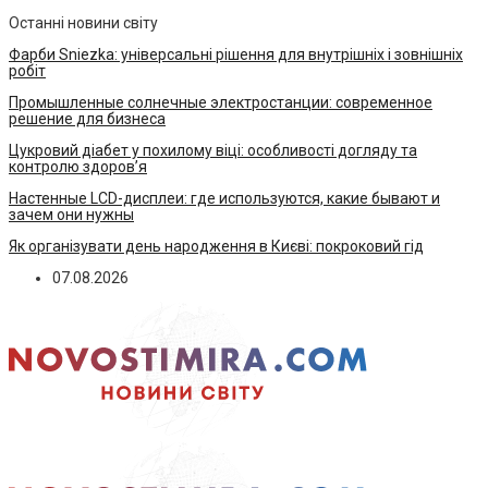
Останні новини світу
Фарби Sniezka: універсальні рішення для внутрішніх і зовнішніх
робіт
Промышленные солнечные электростанции: современное
решение для бизнеса
Цукровий діабет у похилому віці: особливості догляду та
контролю здоров’я
Настенные LCD-дисплеи: где используются, какие бывают и
зачем они нужны
Як організувати день народження в Києві: покроковий гід
07.08.2026