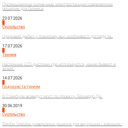
Промышленные солнечные электростанции: современное
решение для бизнеса
23.07.2026
3
Суспільство
Цукровий діабет у похилому віці: особливості догляду та...
17.07.2026
4
Техніка
Настенные LCD-дисплеи: где используются, какие бывают и
зачем...
14.07.2026
1
Подорожі та туризм
В Стамбуле возведут мост по проекту Леонардо Да...
30.06.2019
2
Суспільство
Фарби Sniezka: універсальні рішення для внутрішніх і зовнішніх...