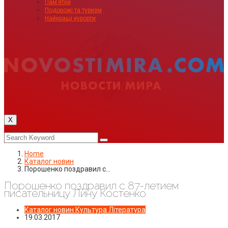
Пам’ятки
Подорожі та туризм
Найкращі курорти
X
Home
Каталог новин
Порошенко поздравил с…
Порошенко поздравил с 87-летием
писательницу Лину Костенко
Каталог новин
Культура
Література
19.03.2017