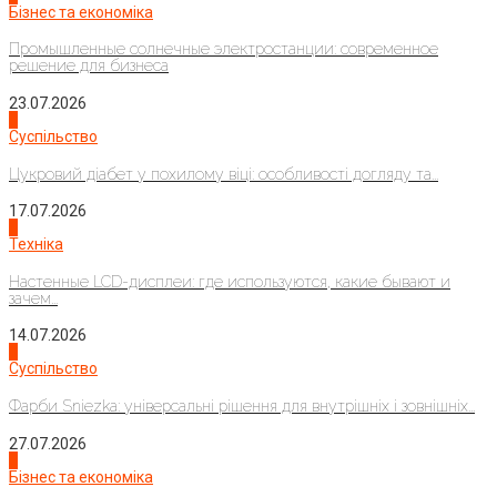
Бізнес та економіка
Промышленные солнечные электростанции: современное
решение для бизнеса
23.07.2026
3
Суспільство
Цукровий діабет у похилому віці: особливості догляду та...
17.07.2026
4
Техніка
Настенные LCD-дисплеи: где используются, какие бывают и
зачем...
14.07.2026
1
Суспільство
Фарби Sniezka: універсальні рішення для внутрішніх і зовнішніх...
27.07.2026
2
Бізнес та економіка