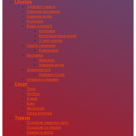
Lifestyle
Здоровʼя і краса
Новинки авторинку
Новинки моди
Кулінарія
Ваше здоровʼя
Кулінарія
Вегетаріанська кухня
У світі напоїв
Газети і журнали
Компромат
Виставка
Живопис
Новинки моди
Знаменитості
Любовні історії
Інтервʼю із зірками
Спорт
Теніс
Футбол
Хокей
Бокс
Автоспорт
Легка атлетіка
Туризм
Подорожі навколо світу
Подорожі по Україні
Країни та міста