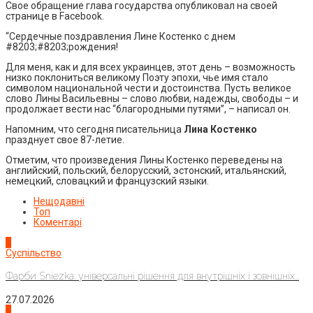
Свое обращение глава государства опубликовал на своей
странице в Facebook.
“Сердечные поздравления Лине Костенко с днем
#8203;#8203;рождения!
Для меня, как и для всех украинцев, этот день – возможность
низко поклониться великому Поэту эпохи, чье имя стало
символом национальной чести и достоинства. Пусть великое
слово Лины Васильевны – слово любви, надежды, свободы – и
продолжает вести нас “благородными путями”, – написал он.
Напомним, что сегодня писательница
Лина Костенко
празднует свое 87-летие.
Отметим, что произведения Лины Костенко переведены на
английский, польский, белорусский, эстонский, итальянский,
немецкий, словацкий и французский языки.
Нещодавні
Топ
Коментарі
1
Суспільство
Фарби Sniezka: універсальні рішення для внутрішніх і зовнішніх...
27.07.2026
2