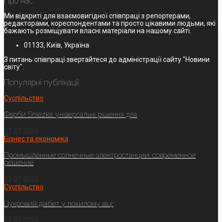
Про нас
Ми відкриті для взаємовигідної співпраці з репортерами,
редакторами, кореспондентами та просто цікавими людьми, які
бажають розміщувати власні матеріали на нашому сайті.
01133, Київ, Україна
З питань співпраці звертайтеся до адміністрації сайту "Новини
світу".
Популярні публікації
Суспільство
Фарби Sniezka: універсальні рішення для
27.07.2026
Бізнес та економіка
Промышленные солнечные электростанции: современное
решение
23.07.2026
Суспільство
Цукровий діабет у похилому віці:
17.07.2026