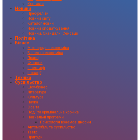
Контакти
Новини
Прес-релізи
Новини світу
Каталог новин
Новини оподаткування
Новини, Скандали, Сенсації
Політика
Бізнес
Міжнародна економіка
Бізнес та економіка
Право
Фінанси
Інвестиції
Іновації
Техніка
Суспільство
Шоу-бізнес
Література
Культура
Наука
Освіта
Події та кримінальна хроніка
Навчальні програми
Психологія взаємовідносин
Автомобіль та суспільство
Театр
Пригоди