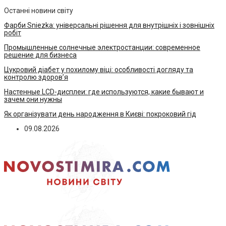
Останні новини світу
Фарби Sniezka: універсальні рішення для внутрішніх і зовнішніх
робіт
Промышленные солнечные электростанции: современное
решение для бизнеса
Цукровий діабет у похилому віці: особливості догляду та
контролю здоров’я
Настенные LCD-дисплеи: где используются, какие бывают и
зачем они нужны
Як організувати день народження в Києві: покроковий гід
09.08.2026