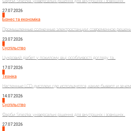
Фарби Sniezka: універсальні рішення для внутрішніх і зовнішніх...
27.07.2026
2
Бізнес та економіка
Промышленные солнечные электростанции: современное решени
23.07.2026
3
Суспільство
Цукровий діабет у похилому віці: особливості догляду та...
17.07.2026
4
Техніка
Настенные LCD-дисплеи: где используются, какие бывают и зачем..
14.07.2026
1
Суспільство
Фарби Sniezka: універсальні рішення для внутрішніх і зовнішніх...
27.07.2026
2