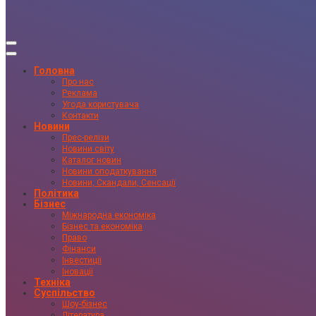
Головна
Про нас
Реклама
Угода користувача
Контакти
Новини
Прес-релізи
Новини світу
Каталог новин
Новини оподаткування
Новини, Скандали, Сенсації
Політика
Бізнес
Міжнародна економіка
Бізнес та економіка
Право
Фінанси
Інвестиції
Іновації
Техніка
Суспільство
Шоу-бізнес
Література