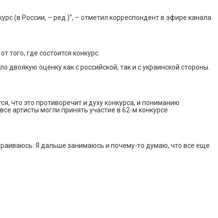
нкурс (в России, – ред.)”, – отметил корреспондент в эфире канала
т того, где состоится конкурс.
о двоякую оценку как с российской, так и с украинской стороны.
я, что это противоречит и духу конкурса, и пониманию
все артисты могли принять участие в 62-м конкурсе
сстраиваюсь. Я дальше занимаюсь и почему-то думаю, что все еще