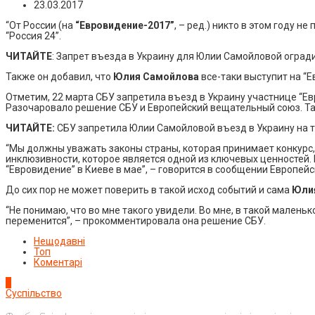
23.03.2017
“От России (на
“Евровидение-2017”
, – ред.) никто в этом году н
“Россия 24”.
ЧИТАЙТЕ
: Запрет въезда в Украину для Юлии Самойловой оградит
Также он добавил, что
Юлия Самойлова
все-таки выступит на “Е
Отметим, 22 марта СБУ запретила въезд в Украину участнице “Евр
Разочаровало решение СБУ и Европейский вещательный союз. Там 
ЧИТАЙТЕ:
СБУ запретила Юлии Самойловой въезд в Украину на т
“Мы должны уважать законы страны, которая принимает конкурс, 
инклюзивности, которое является одной из ключевых ценностей. 
“Евровидение” в Киеве в мае”, – говорится в сообщении Европей
До сих пор не может поверить в такой исход событий и сама
Юли
“Не понимаю, что во мне такого увидели. Во мне, в такой малень
переменится”, – прокомментировала она решение СБУ.
Нещодавні
Топ
Коментарі
1
Суспільство