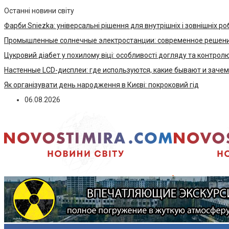
Останні новини світу
Фарби Sniezka: універсальні рішення для внутрішніх і зовнішніх ро
Промышленные солнечные электростанции: современное решени
Цукровий діабет у похилому віці: особливості догляду та контрол
Настенные LCD-дисплеи: где используются, какие бывают и заче
Як організувати день народження в Києві: покроковий гід
06.08.2026