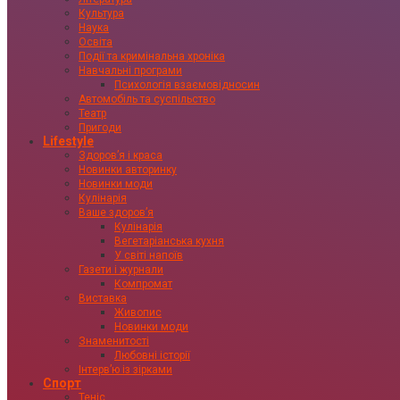
Культура
Наука
Освіта
Події та кримінальна хроніка
Навчальні програми
Психологія взаємовідносин
Автомобіль та суспільство
Театр
Пригоди
Lifestyle
Здоровʼя і краса
Новинки авторинку
Новинки моди
Кулінарія
Ваше здоровʼя
Кулінарія
Вегетаріанська кухня
У світі напоїв
Газети і журнали
Компромат
Виставка
Живопис
Новинки моди
Знаменитості
Любовні історії
Інтервʼю із зірками
Спорт
Теніс