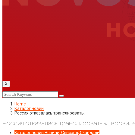
X
Home
Каталог новин
Россия отказалась транслировать…
Россия отказалась транслировать «Евровид
Каталог новин
Новини, Сенсації, Скандали