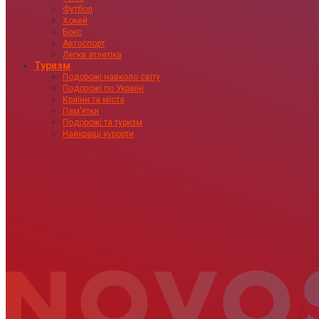
Футбол
Хокей
Бокс
Автоспорт
Легка атлетіка
Туризм
Подорожі навколо світу
Подорожі по Україні
Країни та міста
Пам’ятки
Подорожі та туризм
Найкращі курорти