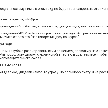
е поедет, поэтому никто в этом году не будет транслировать этот ко
 ее от ареста, – И.Фриз
вровидении” от России, но уже в следующем году, вне зависимости о
овидения-2017” от России сроком на три года. Это решение вызвал
считают, что это “противоречит духу конкурса”.
ри года
но мы глубоко разочарованы этим решением, поскольку нам кажетс
Мы продолжим диалог с украинской властью и сделаем все, чтобы 
ского вещательного союза.
я Самойлова
.
кой девочке, увидели какую-то угрозу. По большому счету, я не ра