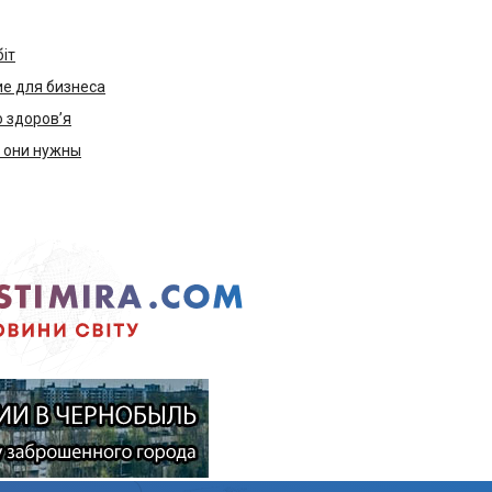
біт
е для бизнеса
ю здоров’я
м они нужны