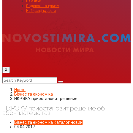
Пам’ятки
Подорожі та туризм
Найкращі курорти
X
Home
Бізнес та економіка
НКРЭКУ приостановит решение…
НКРЭКУ приостановит решение об
абонплате за газ
Бізнес та економіка
Каталог новин
04.04.2017