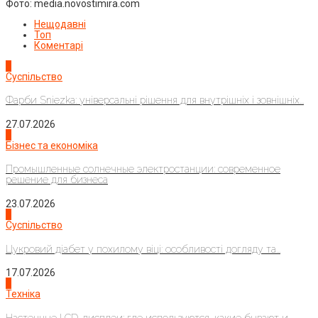
Фото: media.novostimira.com
Нещодавні
Топ
Коментарі
1
Суспільство
Фарби Sniezka: універсальні рішення для внутрішніх і зовнішніх...
27.07.2026
2
Бізнес та економіка
Промышленные солнечные электростанции: современное
решение для бизнеса
23.07.2026
3
Суспільство
Цукровий діабет у похилому віці: особливості догляду та...
17.07.2026
4
Техніка
Настенные LCD-дисплеи: где используются, какие бывают и