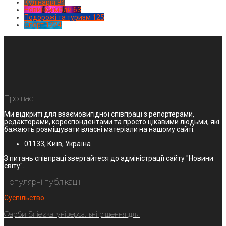
Кулінарія
94
Новинки моди
63
Подорожі та туризм
125
Спорт
1224
Про нас
Ми відкриті для взаємовигідної співпраці з репортерами,
редакторами, кореспондентами та просто цікавими людьми, які
бажають розміщувати власні матеріали на нашому сайті.
01133, Київ, Україна
З питань співпраці звертайтеся до адміністрації сайту "Новини
світу".
Популярні публікації
Суспільство
Фарби Sniezka: універсальні рішення для