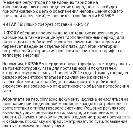
“Решение регулятора по внедрению тарифов на
транспортировку и распределение природного газа будет
приостановлено с целью обеспечения неповышения общего
счета для населения”, – говорится в сообщении НКРЭКУ.
ЧИТАЙТЕ
: Ляшко требует отставки НКРЭКУ
НКРЭКУ
обещает провести дополнительные консультации с
Кабмином, а также инициирует “дополнительный период для
адаптации потребителей с наименьшими типоразмерами и
перенесет введение отдельной платы для этой категории
потребителей до принятия решения по снижению тарифов на
тепловую энергию”.
Напомним,
НКРЭКУ
утвердила новую тарифную методику платы
за транспортировку газа для поставщиков и покупателей,
которая вступила в силу с 1 апреля 2017 года. Также утвержден
размер абонентской платы за подключение к системе
газоснабжения, которая будет взиматься с потребителей
ежемесячно независимо от фактического объема потребления
газа.
Абонплата за газ
, согласно документу, должна начисляться на
основании присоединенной мощности каждого потребителя, в
соответствии с типом газового счетчика. Решение регулятора
вызвало бурную реакцию не только среди населения, но и
власти. Документ раскритиковали в администрации президента
и Кабмине, поскольку он предусматривает, по сути, повышение
платы за коммунальные услуги.