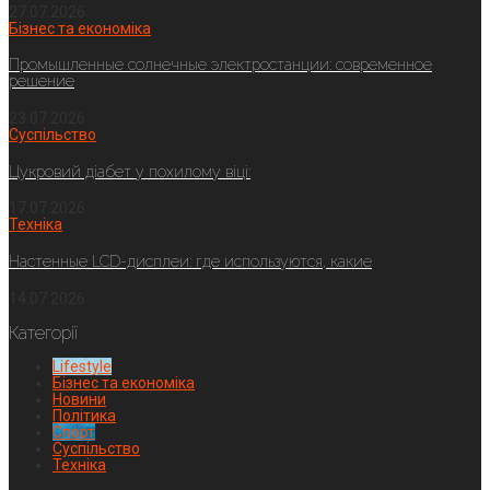
27.07.2026
Бізнес та економіка
Промышленные солнечные электростанции: современное
решение
23.07.2026
Суспільство
Цукровий діабет у похилому віці:
17.07.2026
Техніка
Настенные LCD-дисплеи: где используются, какие
14.07.2026
Категорії
Lifestyle
Бізнес та економіка
Новини
Політика
Спорт
Суспільство
Техніка