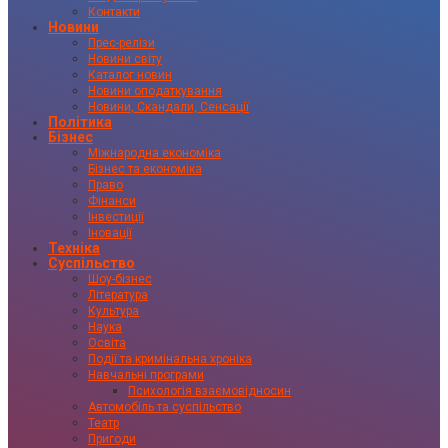
Контакти
Новини
Прес-релізи
Новини світу
Каталог новин
Новини оподаткування
Новини, Скандали, Сенсації
Політика
Бізнес
Міжнародна економіка
Бізнес та економіка
Право
Фінанси
Інвестиції
Іновації
Техніка
Суспільство
Шоу-бізнес
Література
Культура
Наука
Освіта
Події та кримінальна хроніка
Навчальні програми
Психологія взаємовідносин
Автомобіль та суспільство
Театр
Пригоди