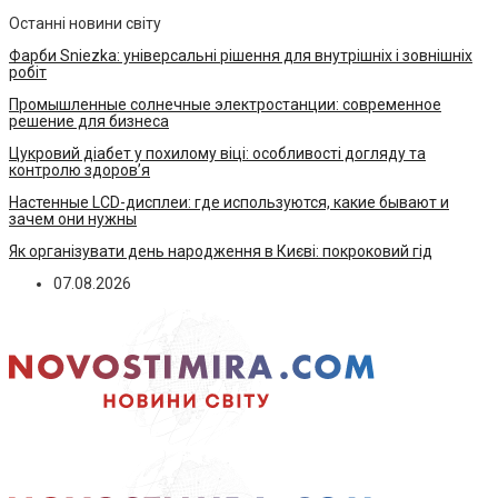
Останні новини світу
Фарби Sniezka: універсальні рішення для внутрішніх і зовнішніх
робіт
Промышленные солнечные электростанции: современное
решение для бизнеса
Цукровий діабет у похилому віці: особливості догляду та
контролю здоров’я
Настенные LCD-дисплеи: где используются, какие бывают и
зачем они нужны
Як організувати день народження в Києві: покроковий гід
07.08.2026