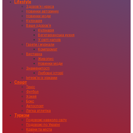
Lifestyle
Здоровʼя і краса
Новинки авторинку
Новинки моди
Кулінарія
Ваше здоровʼя
Кулінарія
Вегетаріанська кухня
У світі напоїв
Газети і журнали
Компромат
Виставка
Живопис
Новинки моди
Знаменитості
Любовні історії
Інтервʼю із зірками
Спорт
Теніс
Футбол
Хокей
Бокс
Автоспорт
Легка атлетіка
Туризм
Подорожі навколо світу
Подорожі по Україні
Країни та міста