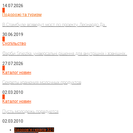
14.07.2026
1
Подорожі та туризм
В Стамбуле возведут мост по проекту Леонардо Да...
30.06.2019
2
Суспільство
Фарби Sniezka: універсальні рішення для внутрішніх і зовнішніх...
27.07.2026
3
Каталог новин
Секреты хранения молочных продуктов
02.03.2010
4
Каталог новин
Пусть молодежь порадуется
02.03.2010
Здоров'я і краса
321