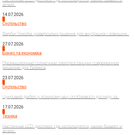
зачем...
14.07.2026
1
Суспільство
Фарби Sniezka: універсальні рішення для внутрішніх і зовнішніх...
27.07.2026
2
Бізнес та економіка
Промышленные солнечные электростанции: современное
решение для бизнеса
23.07.2026
3
Суспільство
Цукровий діабет у похилому віці: особливості догляду та...
17.07.2026
4
Техніка
Настенные LCD-дисплеи: где используются, какие бывают и
зачем...