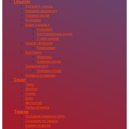
Lifestyle
Здоровʼя і краса
Новинки авторинку
Новинки моди
Кулінарія
Ваше здоровʼя
Кулінарія
Вегетаріанська кухня
У світі напоїв
Газети і журнали
Компромат
Виставка
Живопис
Новинки моди
Знаменитості
Любовні історії
Інтервʼю із зірками
Спорт
Теніс
Футбол
Хокей
Бокс
Автоспорт
Легка атлетіка
Туризм
Подорожі навколо світу
Подорожі по Україні
Країни та міста