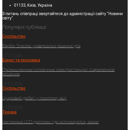
01133, Київ, Україна
З питань співпраці звертайтеся до адміністрації сайту "Новини
світу".
Популярні публікації
Суспільство
Фарби Sniezka: універсальні рішення для
27.07.2026
Бізнес та економіка
Промышленные солнечные электростанции: современное
решение
23.07.2026
Суспільство
Цукровий діабет у похилому віці:
17.07.2026
Техніка
Настенные LCD-дисплеи: где используются, какие