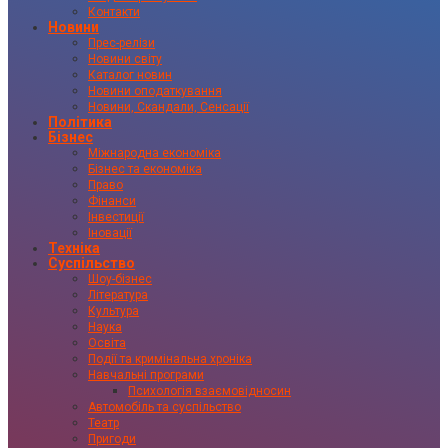
Контакти
Новини
Прес-релізи
Новини світу
Каталог новин
Новини оподаткування
Новини, Скандали, Сенсації
Політика
Бізнес
Міжнародна економіка
Бізнес та економіка
Право
Фінанси
Інвестиції
Іновації
Техніка
Суспільство
Шоу-бізнес
Література
Культура
Наука
Освіта
Події та кримінальна хроніка
Навчальні програми
Психологія взаємовідносин
Автомобіль та суспільство
Театр
Пригоди