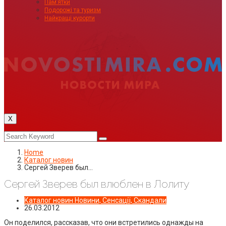
Пам’ятки
Подорожі та туризм
Найкращі курорти
X
Home
Каталог новин
Сергей Зверев был…
Сергей Зверев был влюблен в Лолиту
Каталог новин
Новини, Сенсації, Скандали
26.03.2012
Он поделился, рассказав, что они встретились однажды на