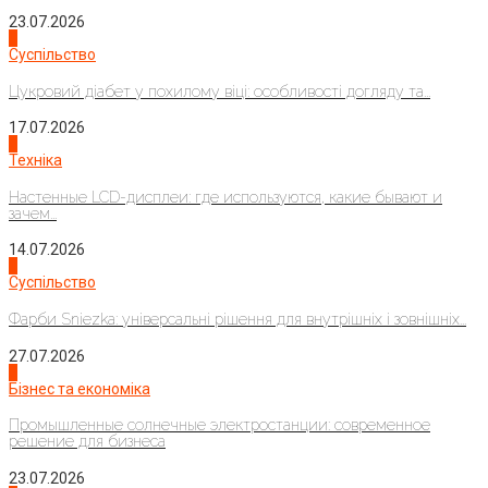
23.07.2026
3
Суспільство
Цукровий діабет у похилому віці: особливості догляду та...
17.07.2026
4
Техніка
Настенные LCD-дисплеи: где используются, какие бывают и
зачем...
14.07.2026
1
Суспільство
Фарби Sniezka: універсальні рішення для внутрішніх і зовнішніх...
27.07.2026
2
Бізнес та економіка
Промышленные солнечные электростанции: современное
решение для бизнеса
23.07.2026