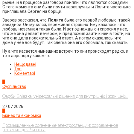
рынке, и в процессе разговора поняли, что являются соседями.
С того момента они были почти неразлучны, и Лолита частенько
приглашала Сергея на борщи.
Зверев рассказал, что
Лолита
была его первой любовью, такой
звездной. Он мучился, переживал страшно. Ему казалось, что
любовь неземная такая была. И вот однажды он спросил у нее,
что же она делает вечером, и предложил зайти к ней в гости, на
что она дала положительный ответ. А потом оказалось, что
дома у нее все будут. Так слегка она его обломала, так сказать.
Ну а что касается нынешних встреч, то они происходят редко, и
то в аэропорту каком-то.
Нещодавні
Топ
Коментарі
1
Суспільство
Фарби Sniezka: універсальні рішення для внутрішніх і зовнішніх...
27.07.2026
2
Бізнес та економіка
Промышленные солнечные электростанции: современное
решение для бизнеса