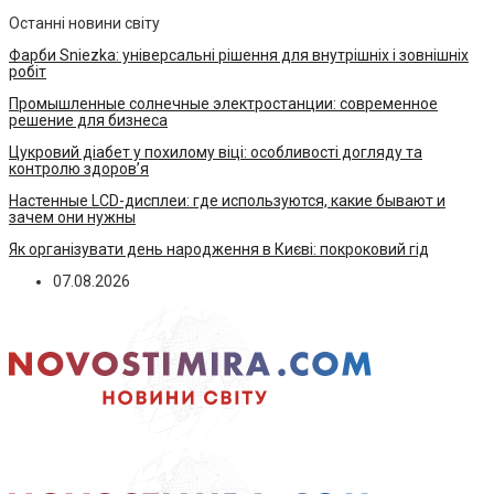
Останні новини світу
Фарби Sniezka: універсальні рішення для внутрішніх і зовнішніх
робіт
Промышленные солнечные электростанции: современное
решение для бизнеса
Цукровий діабет у похилому віці: особливості догляду та
контролю здоров’я
Настенные LCD-дисплеи: где используются, какие бывают и
зачем они нужны
Як організувати день народження в Києві: покроковий гід
07.08.2026