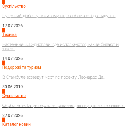
3
Суспільство
Цукровий діабет у похилому віці: особливості догляду та...
17.07.2026
4
Техніка
Настенные LCD-дисплеи: где используются, какие бывают и
зачем...
14.07.2026
1
Подорожі та туризм
В Стамбуле возведут мост по проекту Леонардо Да...
30.06.2019
2
Суспільство
Фарби Sniezka: універсальні рішення для внутрішніх і зовнішніх...
27.07.2026
3
Каталог новин