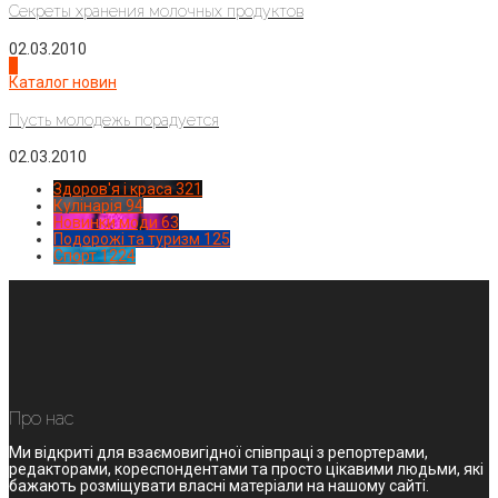
Секреты хранения молочных продуктов
02.03.2010
4
Каталог новин
Пусть молодежь порадуется
02.03.2010
Здоров'я і краса
321
Кулінарія
94
Новинки моди
63
Подорожі та туризм
125
Спорт
1224
Про нас
Ми відкриті для взаємовигідної співпраці з репортерами,
редакторами, кореспондентами та просто цікавими людьми, які
бажають розміщувати власні матеріали на нашому сайті.