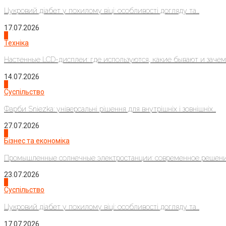
Цукровий діабет у похилому віці: особливості догляду та...
17.07.2026
4
Техніка
Настенные LCD-дисплеи: где используются, какие бывают и зачем..
14.07.2026
1
Суспільство
Фарби Sniezka: універсальні рішення для внутрішніх і зовнішніх...
27.07.2026
2
Бізнес та економіка
Промышленные солнечные электростанции: современное решени
23.07.2026
3
Суспільство
Цукровий діабет у похилому віці: особливості догляду та...
17.07.2026