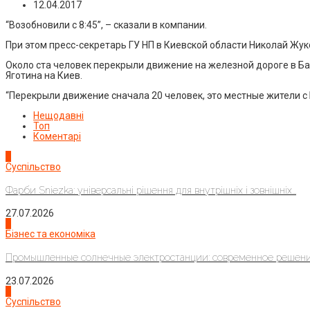
12.04.2017
“Возобновили с 8:45”, – сказали в компании.
При этом пресс-секретарь ГУ НП в Киевской области Николай Жук
Около ста человек перекрыли движение на железной дороге в Ба
Яготина на Киев.
“Перекрыли движение сначала 20 человек, это местные жители с 
Нещодавні
Топ
Коментарі
1
Суспільство
Фарби Sniezka: універсальні рішення для внутрішніх і зовнішніх...
27.07.2026
2
Бізнес та економіка
Промышленные солнечные электростанции: современное решени
23.07.2026
3
Суспільство