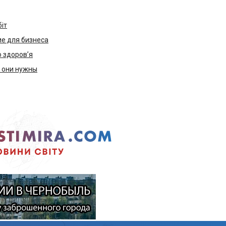
біт
е для бизнеса
ю здоров’я
м они нужны