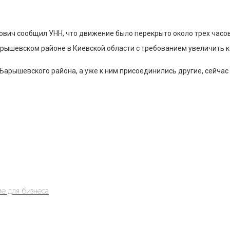
ович сообщил УНН, что движение было перекрыто около трех часов
рышевском районе в Киевской области с требованием увеличить к
Барышевского района, а уже к ним присоединились другие, сейчас 
е для бизнеса