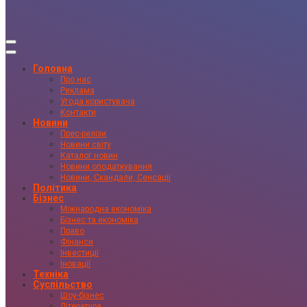
Головна
Про нас
Реклама
Угода користувача
Контакти
Новини
Прес-релізи
Новини світу
Каталог новин
Новини оподаткування
Новини, Скандали, Сенсації
Політика
Бізнес
Міжнародна економіка
Бізнес та економіка
Право
Фінанси
Інвестиції
Іновації
Техніка
Суспільство
Шоу-бізнес
Література