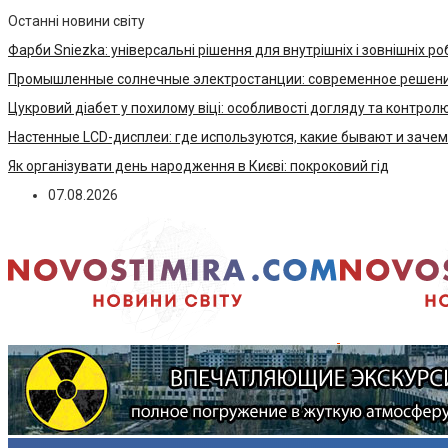
Останні новини світу
Фарби Sniezka: універсальні рішення для внутрішніх і зовнішніх ро
Промышленные солнечные электростанции: современное решени
Цукровий діабет у похилому віці: особливості догляду та контрол
Настенные LCD-дисплеи: где используются, какие бывают и заче
Як організувати день народження в Києві: покроковий гід
07.08.2026