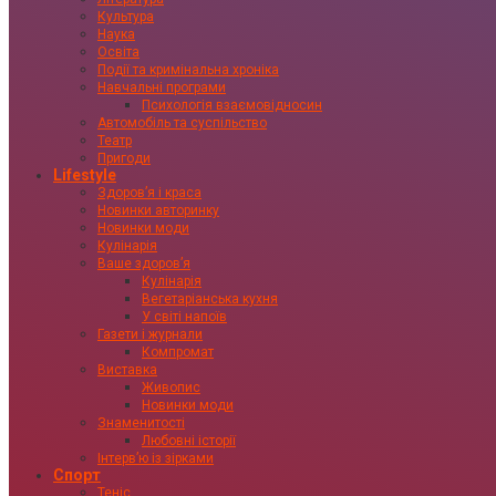
Культура
Наука
Освіта
Події та кримінальна хроніка
Навчальні програми
Психологія взаємовідносин
Автомобіль та суспільство
Театр
Пригоди
Lifestyle
Здоровʼя і краса
Новинки авторинку
Новинки моди
Кулінарія
Ваше здоровʼя
Кулінарія
Вегетаріанська кухня
У світі напоїв
Газети і журнали
Компромат
Виставка
Живопис
Новинки моди
Знаменитості
Любовні історії
Інтервʼю із зірками
Спорт
Теніс