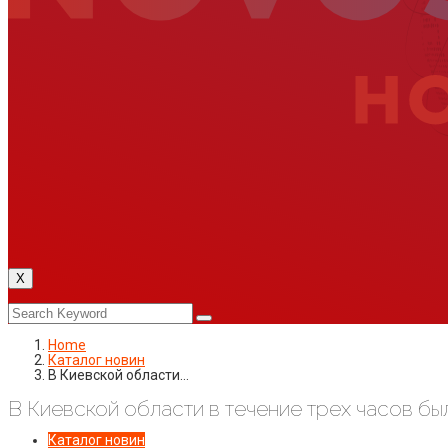
X
Home
Каталог новин
В Киевской области…
В Киевской области в течение трех часов б
Каталог новин