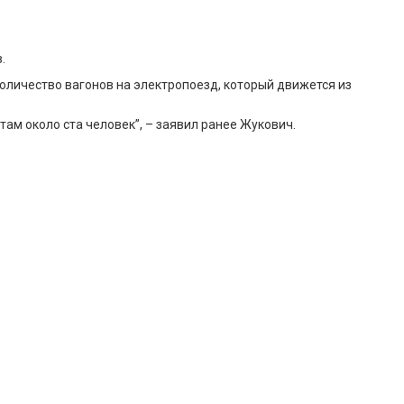
.
оличество вагонов на электропоезд, который движется из
там около ста человек”, – заявил ранее Жукович.