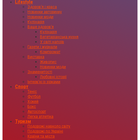
Lifestyle
Здоровʼя і краса
Новинки авторинку
Новинки моди
Кулінарія
Ваше здоровʼя
Кулінарія
Вегетаріанська кухня
У світі напоїв
Газети і журнали
Компромат
Виставка
Живопис
Новинки моди
Знаменитості
Любовні історії
Інтервʼю із зірками
Спорт
Теніс
Футбол
Хокей
Бокс
Автоспорт
Легка атлетіка
Туризм
Подорожі навколо світу
Подорожі по Україні
Країни та міста