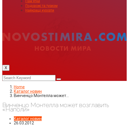
Пам’ятки
Подорожі та туризм
Найкращі курорти
X
Home
Каталог новин
Винченцо Монтелла может…
Винченцо Монтелла может возглавить
«Наполи»
Каталог новин
26.03.2012