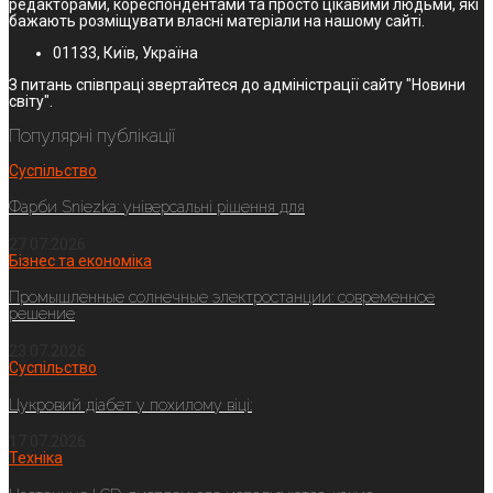
редакторами, кореспондентами та просто цікавими людьми, які
бажають розміщувати власні матеріали на нашому сайті.
01133, Київ, Україна
З питань співпраці звертайтеся до адміністрації сайту "Новини
світу".
Популярні публікації
Суспільство
Фарби Sniezka: універсальні рішення для
27.07.2026
Бізнес та економіка
Промышленные солнечные электростанции: современное
решение
23.07.2026
Суспільство
Цукровий діабет у похилому віці:
17.07.2026
Техніка