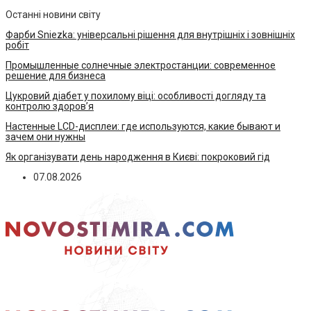
Останні новини світу
Фарби Sniezka: універсальні рішення для внутрішніх і зовнішніх
робіт
Промышленные солнечные электростанции: современное
решение для бизнеса
Цукровий діабет у похилому віці: особливості догляду та
контролю здоров’я
Настенные LCD-дисплеи: где используются, какие бывают и
зачем они нужны
Як організувати день народження в Києві: покроковий гід
07.08.2026