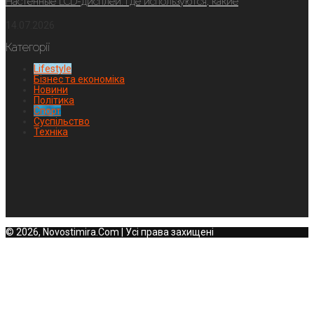
Настенные LCD-дисплеи: где используются, какие
14.07.2026
Категорії
Lifestyle
Бізнес та економіка
Новини
Політика
Спорт
Суспільство
Техніка
© 2026, Novostimira.Com | Усі права захищені