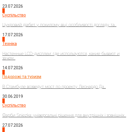
23.07.2026
3
Суспільство
Цукровий діабет у похилому віці: особливості догляду та...
17.07.2026
4
Техніка
Настенные LCD-дисплеи: где используются, какие бывают и
зачем...
14.07.2026
1
Подорожі та туризм
В Стамбуле возведут мост по проекту Леонардо Да...
30.06.2019
2
Суспільство
Фарби Sniezka: універсальні рішення для внутрішніх і зовнішніх...
27.07.2026
3