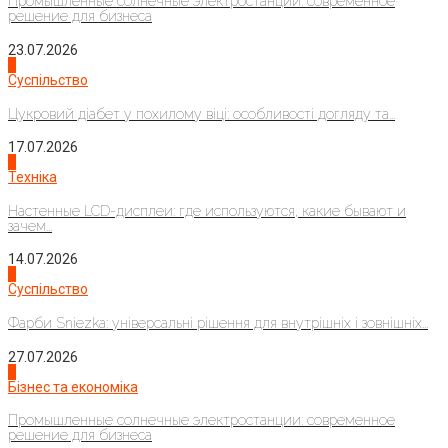
Промышленные солнечные электростанции: современное
решение для бизнеса
23.07.2026
3
Суспільство
Цукровий діабет у похилому віці: особливості догляду та...
17.07.2026
4
Техніка
Настенные LCD-дисплеи: где используются, какие бывают и
зачем...
14.07.2026
1
Суспільство
Фарби Sniezka: універсальні рішення для внутрішніх і зовнішніх...
27.07.2026
2
Бізнес та економіка
Промышленные солнечные электростанции: современное
решение для бизнеса