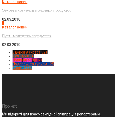
Каталог новин
Секреты хранения молочных продуктов
02.03.2010
4
Каталог новин
Пусть молодежь порадуется
02.03.2010
Здоров'я і краса
321
Кулінарія
94
Новинки моди
63
Подорожі та туризм
125
Спорт
1224
Про нас
Ми відкриті для взаємовигідної співпраці з репортерами,