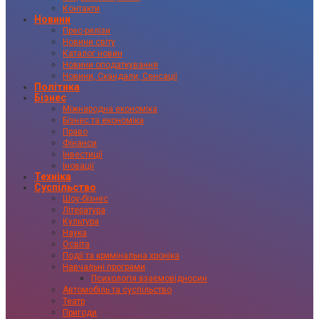
Контакти
Новини
Прес-релізи
Новини світу
Каталог новин
Новини оподаткування
Новини, Скандали, Сенсації
Політика
Бізнес
Міжнародна економіка
Бізнес та економіка
Право
Фінанси
Інвестиції
Іновації
Техніка
Суспільство
Шоу-бізнес
Література
Культура
Наука
Освіта
Події та кримінальна хроніка
Навчальні програми
Психологія взаємовідносин
Автомобіль та суспільство
Театр
Пригоди