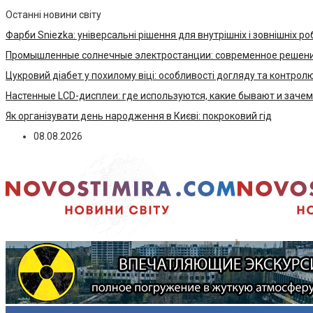
Останні новини світу
Фарби Sniezka: універсальні рішення для внутрішніх і зовнішніх ро
Промышленные солнечные электростанции: современное решени
Цукровий діабет у похилому віці: особливості догляду та контрол
Настенные LCD-дисплеи: где используются, какие бывают и заче
Як організувати день народження в Києві: покроковий гід
08.08.2026