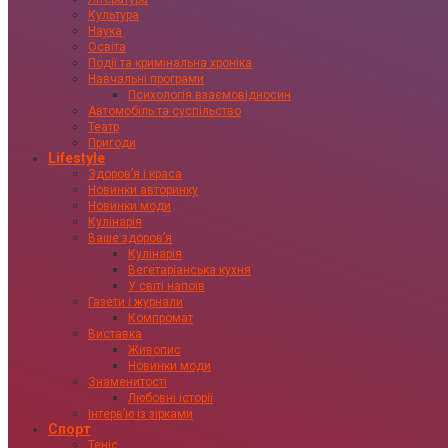
Культура
Наука
Освіта
Події та кримінальна хроніка
Навчальні програми
Психологія взаємовідносин
Автомобіль та суспільство
Театр
Пригоди
Lifestyle
Здоровʼя і краса
Новинки авторинку
Новинки моди
Кулінарія
Ваше здоровʼя
Кулінарія
Вегетаріанська кухня
У світі напоїв
Газети і журнали
Компромат
Виставка
Живопис
Новинки моди
Знаменитості
Любовні історії
Інтервʼю із зірками
Спорт
Теніс