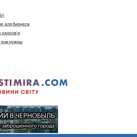
біт
е для бизнеса
ю здоров’я
м они нужны