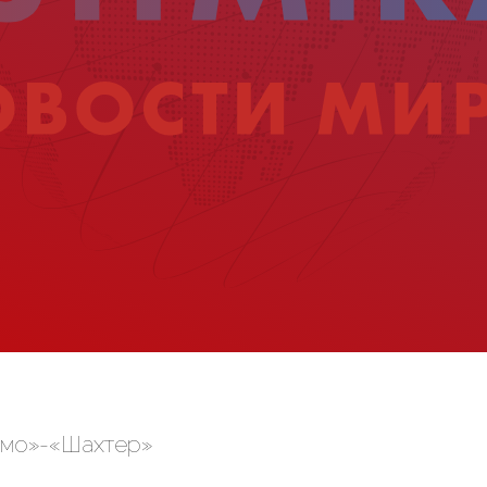
намо»-«Шахтер»