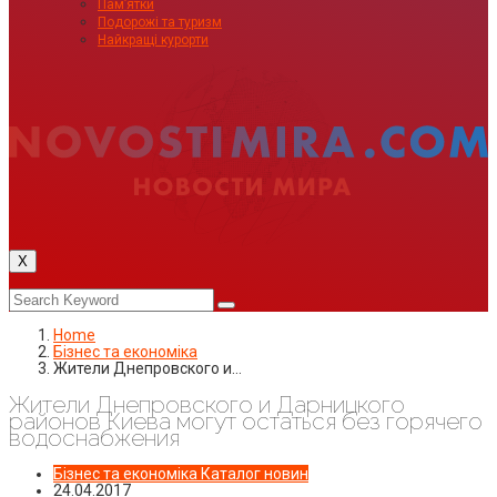
Пам’ятки
Подорожі та туризм
Найкращі курорти
X
Home
Бізнес та економіка
Жители Днепровского и…
Жители Днепровского и Дарницкого
районов Киева могут остаться без горячего
водоснабжения
Бізнес та економіка
Каталог новин
24.04.2017