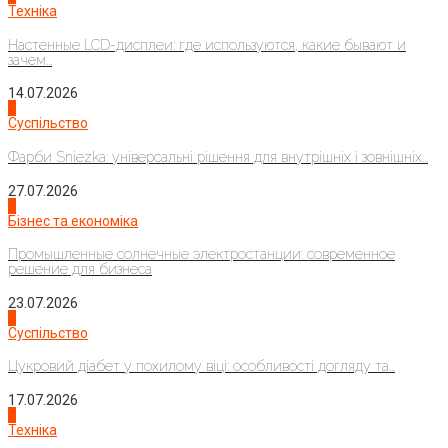
Техніка
Настенные LCD-дисплеи: где используются, какие бывают и
зачем...
14.07.2026
1
Суспільство
Фарби Sniezka: універсальні рішення для внутрішніх і зовнішніх...
27.07.2026
2
Бізнес та економіка
Промышленные солнечные электростанции: современное
решение для бизнеса
23.07.2026
3
Суспільство
Цукровий діабет у похилому віці: особливості догляду та...
17.07.2026
4
Техніка