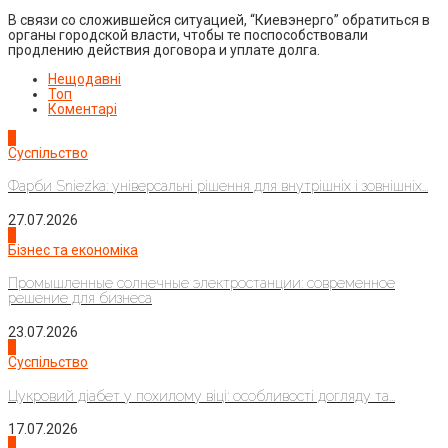
В связи со сложившейся ситуацией, “Киевэнерго” обратиться в
органы городской власти, чтобы те поспособствовали
продлению действия договора и уплате долга.
Нещодавні
Топ
Коментарі
1
Суспільство
Фарби Sniezka: універсальні рішення для внутрішніх і зовнішніх...
27.07.2026
2
Бізнес та економіка
Промышленные солнечные электростанции: современное
решение для бизнеса
23.07.2026
3
Суспільство
Цукровий діабет у похилому віці: особливості догляду та...
17.07.2026
4