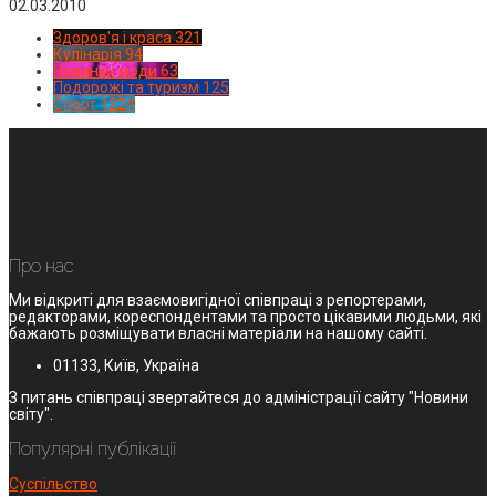
02.03.2010
Здоров'я і краса
321
Кулінарія
94
Новинки моди
63
Подорожі та туризм
125
Спорт
1224
Про нас
Ми відкриті для взаємовигідної співпраці з репортерами,
редакторами, кореспондентами та просто цікавими людьми, які
бажають розміщувати власні матеріали на нашому сайті.
01133, Київ, Україна
З питань співпраці звертайтеся до адміністрації сайту "Новини
світу".
Популярні публікації
Суспільство