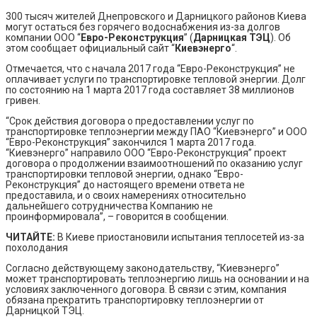
300 тысяч жителей Днепровского и Дарницкого районов Киева
могут остаться без горячего водоснабжения из-за долгов
компании ООО “
Евро-Реконструкция
” (
Дарницкая ТЭЦ
). Об
этом сообщает официальный сайт “
Киевэнерго
“.
Отмечается, что с начала 2017 года “Евро-Реконструкция” не
оплачивает услуги по транспортировке тепловой энергии. Долг
по состоянию на 1 марта 2017 года составляет 38 миллионов
гривен.
“Срок действия договора о предоставлении услуг по
транспортировке теплоэнергии между ПАО “Киевэнерго” и ООО
“Евро-Реконструкция” закончился 1 марта 2017 года.
“Киевэнерго” направило ООО “Евро-Реконструкция” проект
договора о продолжении взаимоотношений по оказанию услуг
транспортировки тепловой энергии, однако “Евро-
Реконструкция” до настоящего времени ответа не
предоставила, и о своих намерениях относительно
дальнейшего сотрудничества Компанию не
проинформировала”, – говорится в сообщении.
ЧИТАЙТЕ:
В Киеве приостановили испытания теплосетей из-за
похолодания
Согласно действующему законодательству, “Киевэнерго”
может транспортировать теплоэнергию лишь на основании и на
условиях заключенного договора. В связи с этим, компания
обязана прекратить транспортировку теплоэнергии от
Дарницкой ТЭЦ.