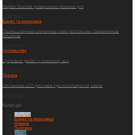
Фарби Sniezka: універсальні рішення для
27.07.2026
Бізнес та економіка
Промышленные солнечные электростанции: современное
решение
23.07.2026
Суспільство
Цукровий діабет у похилому віці:
17.07.2026
Техніка
Настенные LCD-дисплеи: где используются, какие
14.07.2026
Категорії
Lifestyle
Бізнес та економіка
Новини
Політика
Спорт