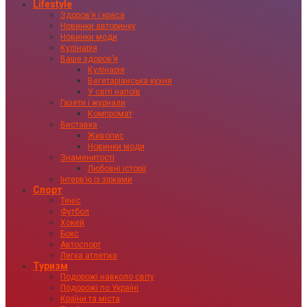
Lifestyle
Здоровʼя і краса
Новинки авторинку
Новинки моди
Кулінарія
Ваше здоровʼя
Кулінарія
Вегетаріанська кухня
У світі напоїв
Газети і журнали
Компромат
Виставка
Живопис
Новинки моди
Знаменитості
Любовні історії
Інтервʼю із зірками
Спорт
Теніс
Футбол
Хокей
Бокс
Автоспорт
Легка атлетіка
Туризм
Подорожі навколо світу
Подорожі по Україні
Країни та міста