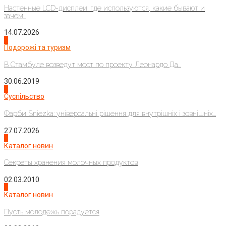
Настенные LCD-дисплеи: где используются, какие бывают и
зачем...
14.07.2026
1
Подорожі та туризм
В Стамбуле возведут мост по проекту Леонардо Да...
30.06.2019
2
Суспільство
Фарби Sniezka: універсальні рішення для внутрішніх і зовнішніх...
27.07.2026
3
Каталог новин
Секреты хранения молочных продуктов
02.03.2010
4
Каталог новин
Пусть молодежь порадуется