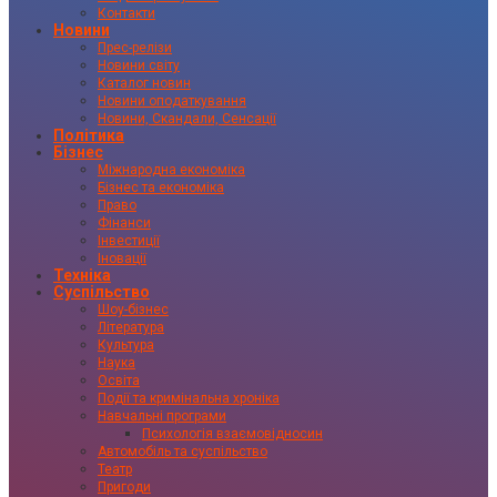
Контакти
Новини
Прес-релізи
Новини світу
Каталог новин
Новини оподаткування
Новини, Скандали, Сенсації
Політика
Бізнес
Міжнародна економіка
Бізнес та економіка
Право
Фінанси
Інвестиції
Іновації
Техніка
Суспільство
Шоу-бізнес
Література
Культура
Наука
Освіта
Події та кримінальна хроніка
Навчальні програми
Психологія взаємовідносин
Автомобіль та суспільство
Театр
Пригоди