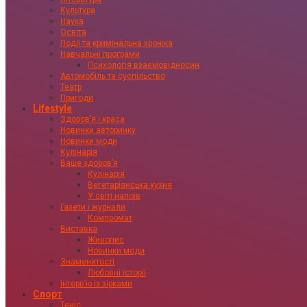
Культура
Наука
Освіта
Події та кримінальна хроніка
Навчальні програми
Психологія взаємовідносин
Автомобіль та суспільство
Театр
Пригоди
Lifestyle
Здоровʼя і краса
Новинки авторинку
Новинки моди
Кулінарія
Ваше здоровʼя
Кулінарія
Вегетаріанська кухня
У світі напоїв
Газети і журнали
Компромат
Виставка
Живопис
Новинки моди
Знаменитості
Любовні історії
Інтервʼю із зірками
Спорт
Теніс