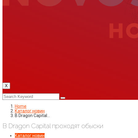
X
Home
Каталог новин
В Dragon Capital…
В Dragon Capital проходят обыски
Каталог новин