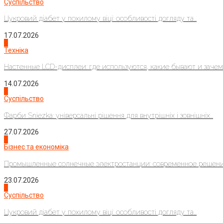
Суспільство
Цукровий діабет у похилому віці: особливості догляду та...
17.07.2026
4
Техніка
Настенные LCD-дисплеи: где используются, какие бывают и зачем..
14.07.2026
1
Суспільство
Фарби Sniezka: універсальні рішення для внутрішніх і зовнішніх...
27.07.2026
2
Бізнес та економіка
Промышленные солнечные электростанции: современное решени
23.07.2026
3
Суспільство
Цукровий діабет у похилому віці: особливості догляду та...