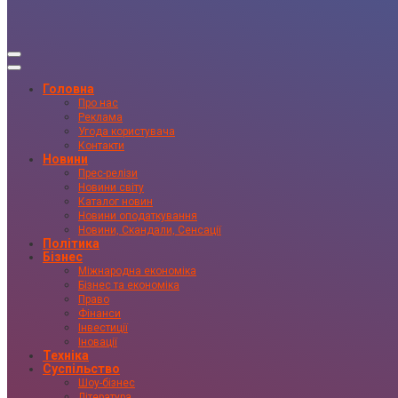
Головна
Про нас
Реклама
Угода користувача
Контакти
Новини
Прес-релізи
Новини світу
Каталог новин
Новини оподаткування
Новини, Скандали, Сенсації
Політика
Бізнес
Міжнародна економіка
Бізнес та економіка
Право
Фінанси
Інвестиції
Іновації
Техніка
Суспільство
Шоу-бізнес
Література