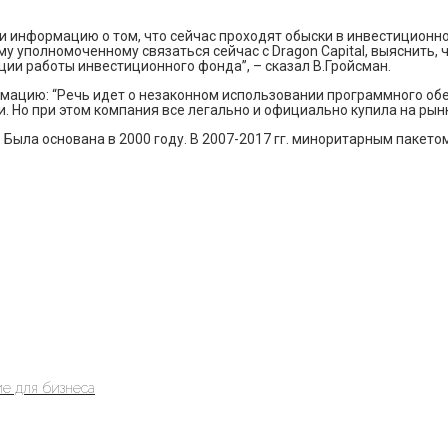
ли информацию о том, что сейчас проходят обыски в инвестиционной
у уполномоченному связаться сейчас с Dragon Capital, выяснить, 
ции работы инвестиционного фонда”, – сказал В.Гройсман.
мацию: “Речь идет о незаконном использовании программного обес
 Но при этом компания все легально и официально купила на рынк
ыла основана в 2000 году. В 2007-2017 гг. миноритарным пакетом 
е для бизнеса