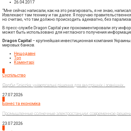
26.04.2017
“Мне сейчас написали, как на это реагировать, я не знаю, написа
Извлекают там технику и так далее. Я поручаю правительственном
но считаю, что там должно происходить адекватно, без парализа
В пресс-службе Dragon Capital уже прокомментировали эту инфор
может быть использовано для негласного получения информации.
Dragon Capital
– крупнейшая инвестиционная компания Украины. Б
мировых банков.
Нещодавні
Топ
Коментарі
1
Суспільство
Фарби Sniezka: універсальні рішення для внутрішніх і зовнішніх...
27.07.2026
2
Бізнес та економіка
Промышленные солнечные электростанции: современное решени
23.07.2026
3