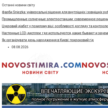
Останні новини світу
Фарби Sniezka: універсальні рішення для внутрішніх і зовнішніх ро
Промышленные солнечные электростанции: современное решени
Цукровий діабет у похилому віці: особливості догляду та контрол
Настенные LCD-дисплеи: где используются, какие бывают и заче
Як організувати день народження в Києві: покроковий гід
08.08.2026