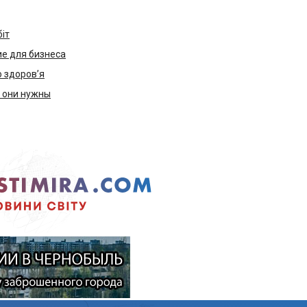
біт
е для бизнеса
ю здоров’я
м они нужны