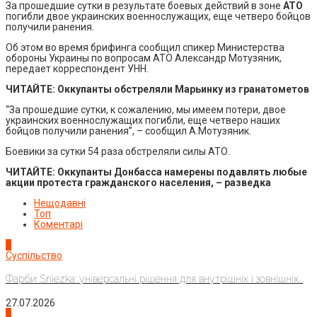
За прошедшие сутки в результате боевых действий в зоне
АТО
погибли двое украинских военнослужащих, еще четверо бойцов
получили ранения.
Об этом во время брифинга сообщил спикер Министерства
обороны Украины по вопросам АТО Александр Мотузяник,
передает корреспондент УНН.
ЧИТАЙТЕ:
Оккупанты обстреляли Марьинку из гранатометов
“За прошедшие сутки, к сожалению, мы имеем потери, двое
украинских военнослужащих погибли, еще четверо наших
бойцов получили ранения”, – сообщил А.Мотузяник.
Боевики за сутки 54 раза обстреляли силы АТО.
ЧИТАЙТЕ:
Оккупанты Донбасса намерены подавлять любые
акции протеста гражданского населения, – разведка
Нещодавні
Топ
Коментарі
1
Суспільство
Фарби Sniezka: універсальні рішення для внутрішніх і зовнішніх...
27.07.2026
2