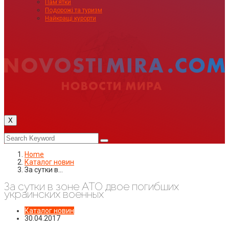
Пам’ятки
Подорожі та туризм
Найкращі курорти
X
Home
Каталог новин
За сутки в…
За сутки в зоне АТО двое погибших
украинских военных
Каталог новин
30.04.2017