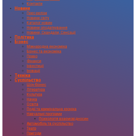
Контакти
Новини
Прес-релізи
Новини світу
Каталог новин
Новини оподаткування
Новини, Скандали, Сенсації
Політика
Бізнес
Міжнародна економіка
Бізнес та економіка
Право
Фінанси
Інвестиції
Іновації
Техніка
Суспільство
Шоу-бізнес
Література
Культура
Наука
Освіта
Події та кримінальна хроніка
Навчальні програми
Психологія взаємовідносин
Автомобіль та суспільство
Театр
Пригоди