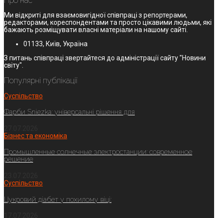
Про нас
Ми відкриті для взаємовигідної співпраці з репортерами,
редакторами, кореспондентами та просто цікавими людьми, які
бажають розміщувати власні матеріали на нашому сайті.
01133, Київ, Україна
З питань співпраці звертайтеся до адміністрації сайту "Новини
світу".
Популярні публікації
Суспільство
Фарби Sniezka: універсальні рішення для
27.07.2026
Бізнес та економіка
Промышленные солнечные электростанции: современное
решение
23.07.2026
Суспільство
Цукровий діабет у похилому віці:
17.07.2026