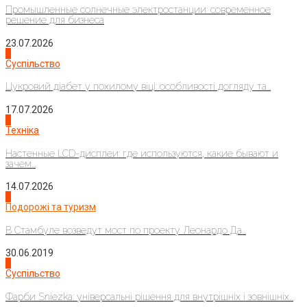
Промышленные солнечные электростанции: современное
решение для бизнеса
23.07.2026
3
Суспільство
Цукровий діабет у похилому віці: особливості догляду та...
17.07.2026
4
Техніка
Настенные LCD-дисплеи: где используются, какие бывают и
зачем...
14.07.2026
1
Подорожі та туризм
В Стамбуле возведут мост по проекту Леонардо Да...
30.06.2019
2
Суспільство
Фарби Sniezka: універсальні рішення для внутрішніх і зовнішніх...