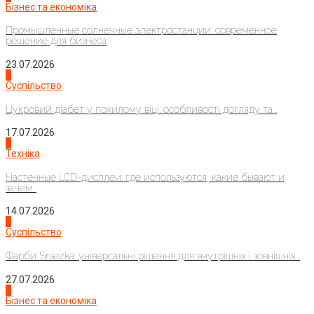
Бізнес та економіка
Промышленные солнечные электростанции: современное
решение для бизнеса
23.07.2026
3
Суспільство
Цукровий діабет у похилому віці: особливості догляду та...
17.07.2026
4
Техніка
Настенные LCD-дисплеи: где используются, какие бывают и
зачем...
14.07.2026
1
Суспільство
Фарби Sniezka: універсальні рішення для внутрішніх і зовнішніх...
27.07.2026
2
Бізнес та економіка