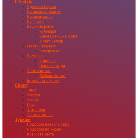
Lifestyle
Здоровʼя і краса
Новинки авторинку
Новинки моди
Кулінарія
Ваше здоровʼя
Кулінарія
Вегетаріанська кухня
У світі напоїв
Газети і журнали
Компромат
Виставка
Живопис
Новинки моди
Знаменитості
Любовні історії
Інтервʼю із зірками
Спорт
Теніс
Футбол
Хокей
Бокс
Автоспорт
Легка атлетіка
Туризм
Подорожі навколо світу
Подорожі по Україні
Країни та міста