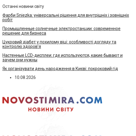
Останні новини світу
Фарби Sniezka: універсальні рішення для внутрішніх і зовнішніх
робіт
Промышленные солнечные электростанции: современное
решение для бизнеса
Цукровий діабет у похилому віці: особливості догляду та
контролю здоров’я
Настенные LCD-дисплеи: где используются, какие бывают и
зачем они нужны
Як організувати день народження в Києві: покроковий гід
10.08.2026