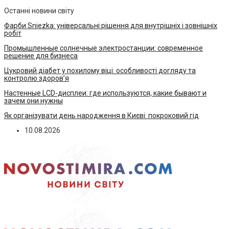
Останні новини світу
Фарби Sniezka: універсальні рішення для внутрішніх і зовнішніх
робіт
Промышленные солнечные электростанции: современное
решение для бизнеса
Цукровий діабет у похилому віці: особливості догляду та
контролю здоров’я
Настенные LCD-дисплеи: где используются, какие бывают и
зачем они нужны
Як організувати день народження в Києві: покроковий гід
10.08.2026