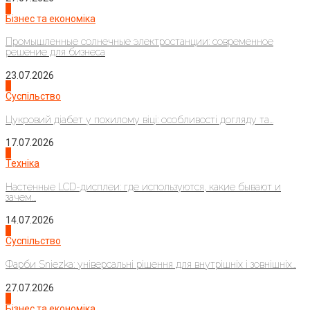
2
Бізнес та економіка
Промышленные солнечные электростанции: современное
решение для бизнеса
23.07.2026
3
Суспільство
Цукровий діабет у похилому віці: особливості догляду та...
17.07.2026
4
Техніка
Настенные LCD-дисплеи: где используются, какие бывают и
зачем...
14.07.2026
1
Суспільство
Фарби Sniezka: універсальні рішення для внутрішніх і зовнішніх...
27.07.2026
2
Бізнес та економіка