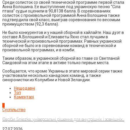
Среди солисток со своей технической программе первой стала
Анна Волошина. Ее выступление под украинскую песню “Сіла
птаха” судьи оценили в 90,8138 балла. В соревнованиях
солисток с произвольной программой Анна Волошина также
подтвердила свой класс, выиграв соревнования по весомым
преимуществом (92,3 балла).
Не было конкурентов и у нашей сборной в хайлайте. Наш дуэт в
составе А.Волошиной и Елизаветы Яхно стал лучшим в
технической и произвольной программах. Равных украинской
сборной не было и в соревновании команд в технической и
произвольной программах, и в комби.
Таким образом, в украинской сборной во главе со Светланой
Саидовой на этом этапе в активе только первые места.
Сообщается, что кроме Украины в этапе мировой серии также
участвовали несколько канадских команд, а также
синхронистки из Колумбии и Новой Зеландии.
Нещодавні
Топ
Коментарі
1
Суспільство
Фарби Sniezka: універсальні рішення для внутрішніх і зовнішніх...
27.07.2026