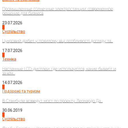
Промышленные солнечные электростанции: современное
решение для бизнеса
23.07.2026
3
Суспільство
Цукровий діабет у похилому віці: особливості догляду та...
17.07.2026
4
Техніка
Настенные LCD-дисплеи: где используются, какие бывают и
зачем...
14.07.2026
1
Подорожі та туризм
В Стамбуле возведут мост по проекту Леонардо Да...
30.06.2019
2
Суспільство