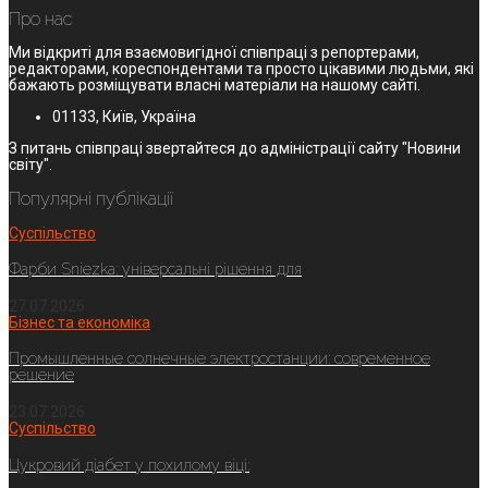
Про нас
Ми відкриті для взаємовигідної співпраці з репортерами,
редакторами, кореспондентами та просто цікавими людьми, які
бажають розміщувати власні матеріали на нашому сайті.
01133, Київ, Україна
З питань співпраці звертайтеся до адміністрації сайту "Новини
світу".
Популярні публікації
Суспільство
Фарби Sniezka: універсальні рішення для
27.07.2026
Бізнес та економіка
Промышленные солнечные электростанции: современное
решение
23.07.2026
Суспільство
Цукровий діабет у похилому віці: