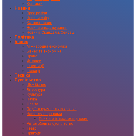
Контакти
Новини
Прес-релізи
Новини світу
Каталог новин
Новини оподаткування
Новини, Скандали, Сенсації
Політика
Бізнес
Міжнародна економіка
Бізнес та економіка
Право
Фінанси
Інвестиції
Іновації
Техніка
Суспільство
Шоу-бізнес
Література
Культура
Наука
Освіта
Події та кримінальна хроніка
Навчальні програми
Психологія взаємовідносин
Автомобіль та суспільство
Театр
Пригоди