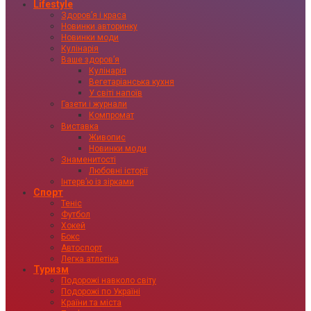
Lifestyle
Здоровʼя і краса
Новинки авторинку
Новинки моди
Кулінарія
Ваше здоровʼя
Кулінарія
Вегетаріанська кухня
У світі напоїв
Газети і журнали
Компромат
Виставка
Живопис
Новинки моди
Знаменитості
Любовні історії
Інтервʼю із зірками
Спорт
Теніс
Футбол
Хокей
Бокс
Автоспорт
Легка атлетіка
Туризм
Подорожі навколо світу
Подорожі по Україні
Країни та міста