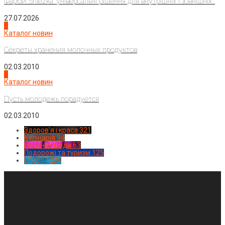
Фарби Sniezka: універсальні рішення для внутрішніх і зовнішніх...
27.07.2026
3
Каталог новин
Секреты хранения молочных продуктов
02.03.2010
4
Каталог новин
Пусть молодежь порадуется
02.03.2010
Здоров'я і краса
321
Кулінарія
94
Новинки моди
63
Подорожі та туризм
125
Спорт
1224