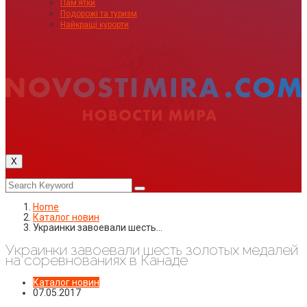
Пам’ятки
Подорожі та туризм
Найкращі курорти
X
Home
Каталог новин
Украинки завоевали шесть…
Украинки завоевали шесть золотых медалей
на соревнованиях в Канаде
Каталог новин
07.05.2017