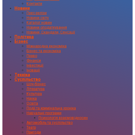
Контакти
Новини
Прес-релізи
Новини світу
Каталог новин
Новини оподаткування
Новини, Скандали, Сенсації
Політика
Бізнес
Міжнародна економіка
Бізнес та економіка
Право
Фінанси
Інвестиції
Іновації
Техніка
Суспільство
Шоу-бізнес
Література
Культура
Наука
Освіта
Події та кримінальна хроніка
Навчальні програми
Психологія взаємовідносин
Автомобіль та суспільство
Театр
Пригоди