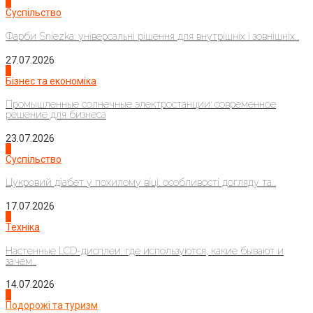
1
Суспільство
Фарби Sniezka: універсальні рішення для внутрішніх і зовнішніх...
27.07.2026
2
Бізнес та економіка
Промышленные солнечные электростанции: современное
решение для бизнеса
23.07.2026
3
Суспільство
Цукровий діабет у похилому віці: особливості догляду та...
17.07.2026
4
Техніка
Настенные LCD-дисплеи: где используются, какие бывают и
зачем...
14.07.2026
1
Подорожі та туризм