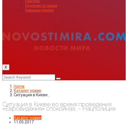
Пам’ятки
Подорожі та туризм
Найкращі курорти
X
Home
Каталог новин
Ситуация в Киеве…
Ситуация в Киеве во время проведения
«Евровидения» спокойная, – Нацполиция
Каталог новин
11.05.2017