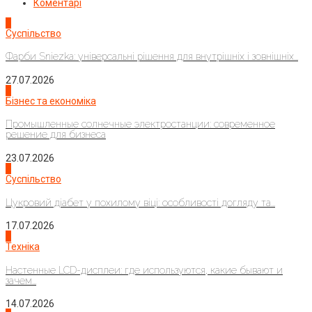
Коментарі
1
Суспільство
Фарби Sniezka: універсальні рішення для внутрішніх і зовнішніх...
27.07.2026
2
Бізнес та економіка
Промышленные солнечные электростанции: современное
решение для бизнеса
23.07.2026
3
Суспільство
Цукровий діабет у похилому віці: особливості догляду та...
17.07.2026
4
Техніка
Настенные LCD-дисплеи: где используются, какие бывают и
зачем...
14.07.2026