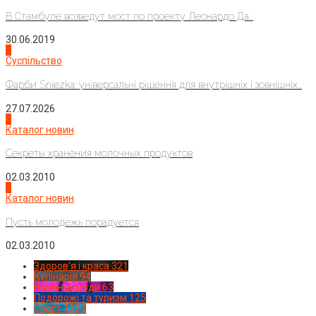
В Стамбуле возведут мост по проекту Леонардо Да...
30.06.2019
2
Суспільство
Фарби Sniezka: універсальні рішення для внутрішніх і зовнішніх...
27.07.2026
3
Каталог новин
Секреты хранения молочных продуктов
02.03.2010
4
Каталог новин
Пусть молодежь порадуется
02.03.2010
Здоров'я і краса
321
Кулінарія
94
Новинки моди
63
Подорожі та туризм
125
Спорт
1224