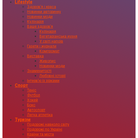
Lifestyle
Здоровʼя і краса
Новинки авторинку
Новинки моди
Кулінарія
Ваше здоровʼя
Кулінарія
Вегетаріанська кухня
У світі напоїв
Газети і журнали
Компромат
Виставка
Живопис
Новинки моди
Знаменитості
Любовні історії
Інтервʼю із зірками
Спорт
Теніс
Футбол
Хокей
Бокс
Автоспорт
Легка атлетіка
Туризм
Подорожі навколо світу
Подорожі по Україні
Країни та міста