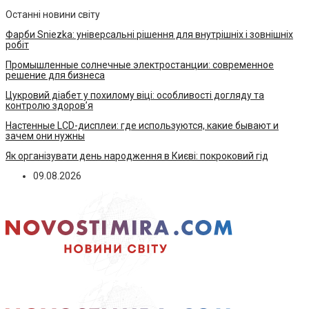
Останні новини світу
Фарби Sniezka: універсальні рішення для внутрішніх і зовнішніх
робіт
Промышленные солнечные электростанции: современное
решение для бизнеса
Цукровий діабет у похилому віці: особливості догляду та
контролю здоров’я
Настенные LCD-дисплеи: где используются, какие бывают и
зачем они нужны
Як організувати день народження в Києві: покроковий гід
09.08.2026