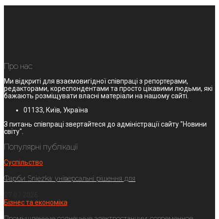
Про нас
Ми відкриті для взаємовигідної співпраці з репортерами,
редакторами, кореспондентами та просто цікавими людьми, які
бажають розміщувати власні матеріали на нашому сайті.
01133, Київ, Україна
З питань співпраці звертайтеся до адміністрації сайту "Новини
світу".
Популярні публікації
Суспільство
Фарби Sniezka: універсальні рішення для
27.07.2026
Бізнес та економіка
Промышленные солнечные электростанции: современное