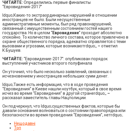
ЧИТАЙТЕ:
Определились первые финалисты
“Евровидения-2017”
ldquo;Каких-то экстраординарных нарушений в отношении
иностранцев не было. Были несущественные
административные моменты, был ряд правонарушений,
связанный с имущественным состоянием гостей нашего
государства. Но в целом “
Евровидение
” проходит абсолютно
спокойно. То количество личного состава, которое привлечено в
охране общественного порядка, адекватно справляется с теми
вызовами и угрозами, которые возникаютrdquo;,
–
отметил
К.Бушуев.
ЧИТАЙТЕ:
“Евровидение-2017”: опубликован порядок
выступлений участников второго полуфинала
Он уточнил, что было несколько заявлений, связанных с
исчезновением у иностранцев небольших сумм денег.
ldquo;Также есть информация, что в ходе проведения
“Евровидения” в Киеве нашли ноутбук, который в свое время
исчез во время “Евровидения” в другой странеrdquo;,
–
рассказал заместитель главы Нацполиции.
Он подчеркнул, что ldquo;существенных фактов, которые бы
давали основания волноваться о состоянии правопорядка или
безопасности во время проведения “Евровидения”, нетrdquo;.
Нещодавні
Топ