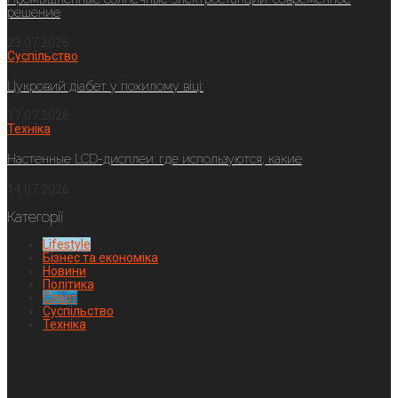
решение
23.07.2026
Суспільство
Цукровий діабет у похилому віці:
17.07.2026
Техніка
Настенные LCD-дисплеи: где используются, какие
14.07.2026
Категорії
Lifestyle
Бізнес та економіка
Новини
Політика
Спорт
Суспільство
Техніка