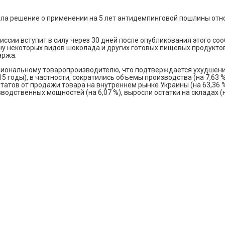
а решение о применении на 5 лет антидемпинговой пошлины относ
ссии вступит в силу через 30 дней после опубликования этого с
ину некоторых видов шоколада и других готовых пищевых продукт
аржа.
циональному товаропроизводителю, что подтверждается ухудшен
 годы), в частности, сократились объемы производства (на 7,63 
татов от продажи товара на внутреннем рынке Украины (на 63,36
зводственных мощностей (на 6,07 %), выросли остатки на складах 