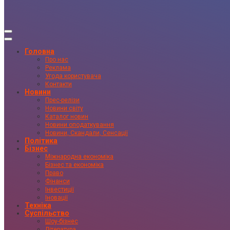
Головна
Про нас
Реклама
Угода користувача
Контакти
Новини
Прес-релізи
Новини світу
Каталог новин
Новини оподаткування
Новини, Скандали, Сенсації
Політика
Бізнес
Міжнародна економіка
Бізнес та економіка
Право
Фінанси
Інвестиції
Іновації
Техніка
Суспільство
Шоу-бізнес
Література