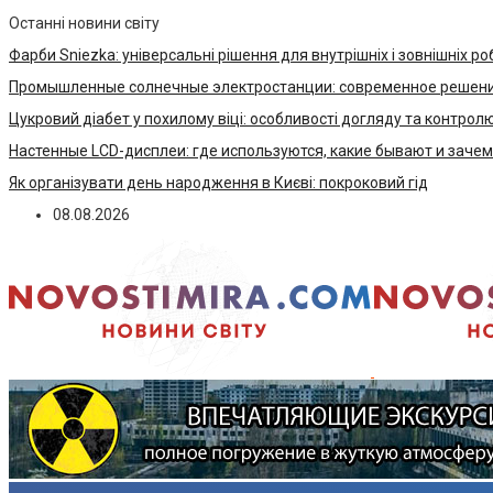
Останні новини світу
Фарби Sniezka: універсальні рішення для внутрішніх і зовнішніх ро
Промышленные солнечные электростанции: современное решени
Цукровий діабет у похилому віці: особливості догляду та контрол
Настенные LCD-дисплеи: где используются, какие бывают и заче
Як організувати день народження в Києві: покроковий гід
08.08.2026