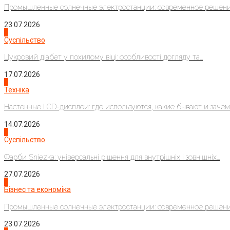
Промышленные солнечные электростанции: современное решени
23.07.2026
3
Суспільство
Цукровий діабет у похилому віці: особливості догляду та...
17.07.2026
4
Техніка
Настенные LCD-дисплеи: где используются, какие бывают и зачем..
14.07.2026
1
Суспільство
Фарби Sniezka: універсальні рішення для внутрішніх і зовнішніх...
27.07.2026
2
Бізнес та економіка
Промышленные солнечные электростанции: современное решени
23.07.2026