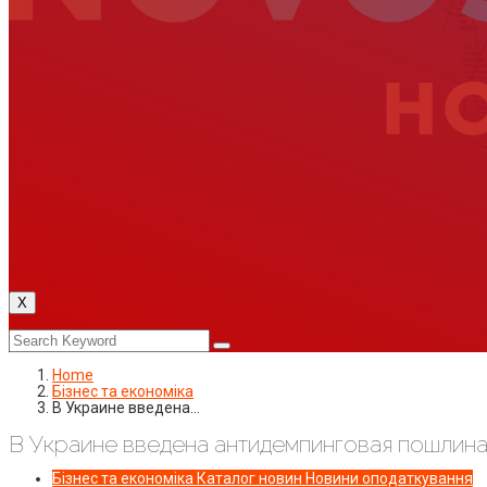
X
Home
Бізнес та економіка
В Украине введена…
В Украине введена антидемпинговая пошлин
Бізнес та економіка
Каталог новин
Новини оподаткування