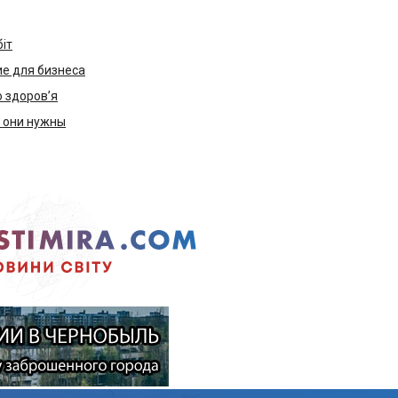
біт
е для бизнеса
ю здоров’я
м они нужны