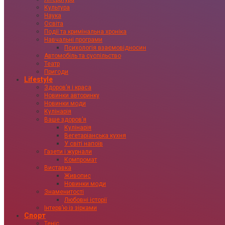
Культура
Наука
Освіта
Події та кримінальна хроніка
Навчальні програми
Психологія взаємовідносин
Автомобіль та суспільство
Театр
Пригоди
Lifestyle
Здоровʼя і краса
Новинки авторинку
Новинки моди
Кулінарія
Ваше здоровʼя
Кулінарія
Вегетаріанська кухня
У світі напоїв
Газети і журнали
Компромат
Виставка
Живопис
Новинки моди
Знаменитості
Любовні історії
Інтервʼю із зірками
Спорт
Теніс