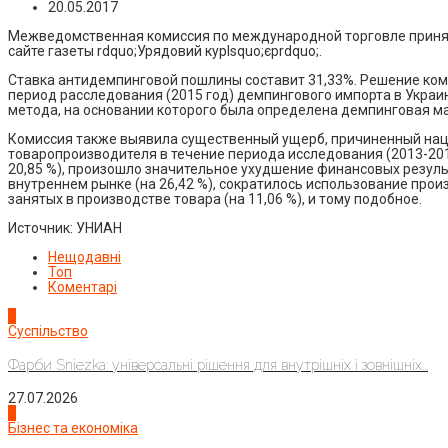
20.05.2017
Межведомственная комиссия по международной торговле принял
сайте газеты rdquo;Урядовий курlsquo;єрrdquo;.
Ставка антидемпинговой пошлины составит 31,33%. Решение коми
период расследования (2015 год) демпингового импорта в Укра
метода, на основании которого была определена демпинговая м
Комиссия также выявила существенный ущерб, причиненный на
товаропроизводителя в течение периода исследования (2013-2015
20,85 %), произошло значительное ухудшение финансовых резуль
внутреннем рынке (на 26,42 %), сократилось использование прои
занятых в производстве товара (на 11,06 %), и тому подобное.
Источник: УНИАН
Нещодавні
Топ
Коментарі
1
Суспільство
Фарби Sniezka: універсальні рішення для внутрішніх і зовнішніх...
27.07.2026
2
Бізнес та економіка