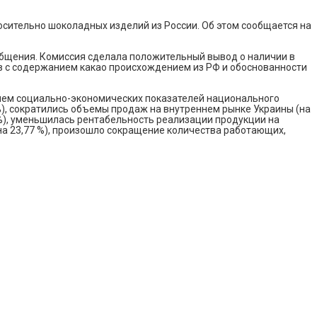
ительно шоколадных изделий из России. Об этом сообщается на
ообщения. Комиссия сделала положительный вывод о наличии в
ов с содержанием какао происхождением из РФ и обоснованности
ием социально-экономических показателей национального
%), сократились объемы продаж на внутреннем рынке Украины (на
 %), уменьшилась рентабельность реализации продукции на
(на 23,77 %), произошло сокращение количества работающих,