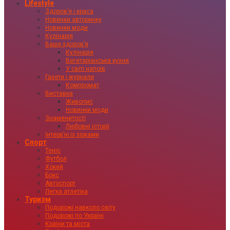
Lifestyle
Здоровʼя і краса
Новинки авторинку
Новинки моди
Кулінарія
Ваше здоровʼя
Кулінарія
Вегетаріанська кухня
У світі напоїв
Газети і журнали
Компромат
Виставка
Живопис
Новинки моди
Знаменитості
Любовні історії
Інтервʼю із зірками
Спорт
Теніс
Футбол
Хокей
Бокс
Автоспорт
Легка атлетіка
Туризм
Подорожі навколо світу
Подорожі по Україні
Країни та міста