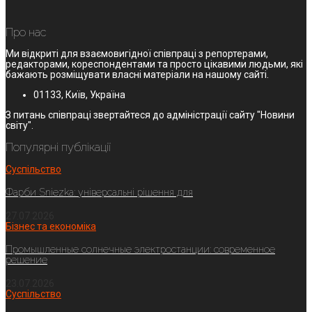
Про нас
Ми відкриті для взаємовигідної співпраці з репортерами,
редакторами, кореспондентами та просто цікавими людьми, які
бажають розміщувати власні матеріали на нашому сайті.
01133, Київ, Україна
З питань співпраці звертайтеся до адміністрації сайту "Новини
світу".
Популярні публікації
Суспільство
Фарби Sniezka: універсальні рішення для
27.07.2026
Бізнес та економіка
Промышленные солнечные электростанции: современное
решение
23.07.2026
Суспільство