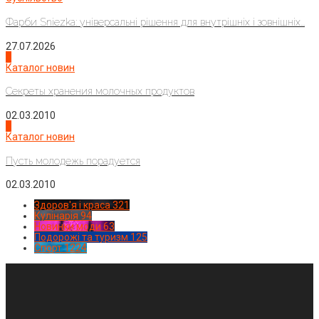
Фарби Sniezka: універсальні рішення для внутрішніх і зовнішніх...
27.07.2026
3
Каталог новин
Секреты хранения молочных продуктов
02.03.2010
4
Каталог новин
Пусть молодежь порадуется
02.03.2010
Здоров'я і краса
321
Кулінарія
94
Новинки моди
63
Подорожі та туризм
125
Спорт
1224