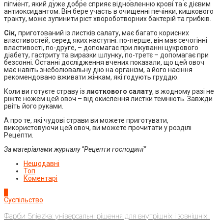
пігмент, який дуже добре сприяє відновленню крові та є дієвим
антиоксидантом. Він бере участь в очищенні печінки, кишкового
тракту, може зупинити ріст хвороботворних бактерій та грибків.
Сік,
приготований із листків салату, має багато корисних
властивостей, серед яких наступні: по-перше, він має сечогінні
властивості, по-друге, – допомагає при лікуванні цукрового
діабету, гастриту та виразки шлунку, по-третє – допомагає при
безсонні. Останні дослідження вчених показали, що цей овоч
має навіть знеболювальну дію на організм, а його насіння
рекомендовано вживати жінкам, які годують груддю.
Коли ви готуєте страву із
листкового салату
, в жодному разі не
ріжте ножем цей овоч – від окислення листки темніють. Завжди
рвіть його руками.
А про те, які чудові страви ви можете приготувати,
використовуючи цей овоч, ви можете прочитати у розділі
Рецепти.
За матеріалами журналу “Рецепти господині”
Нещодавні
Топ
Коментарі
1
Суспільство
Фарби Sniezka: універсальні рішення для внутрішніх і зовнішніх...