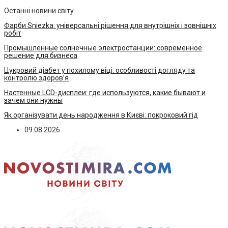
Останні новини світу
Фарби Sniezka: універсальні рішення для внутрішніх і зовнішніх
робіт
Промышленные солнечные электростанции: современное
решение для бизнеса
Цукровий діабет у похилому віці: особливості догляду та
контролю здоров’я
Настенные LCD-дисплеи: где используются, какие бывают и
зачем они нужны
Як організувати день народження в Києві: покроковий гід
09.08.2026