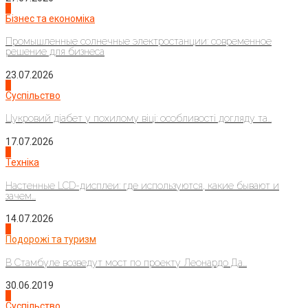
2
Бізнес та економіка
Промышленные солнечные электростанции: современное
решение для бизнеса
23.07.2026
3
Суспільство
Цукровий діабет у похилому віці: особливості догляду та...
17.07.2026
4
Техніка
Настенные LCD-дисплеи: где используются, какие бывают и
зачем...
14.07.2026
1
Подорожі та туризм
В Стамбуле возведут мост по проекту Леонардо Да...
30.06.2019
2
Суспільство