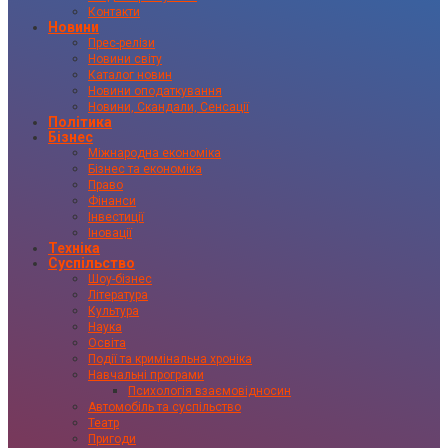
Контакти
Новини
Прес-релізи
Новини світу
Каталог новин
Новини оподаткування
Новини, Скандали, Сенсації
Політика
Бізнес
Міжнародна економіка
Бізнес та економіка
Право
Фінанси
Інвестиції
Іновації
Техніка
Суспільство
Шоу-бізнес
Література
Культура
Наука
Освіта
Події та кримінальна хроніка
Навчальні програми
Психологія взаємовідносин
Автомобіль та суспільство
Театр
Пригоди