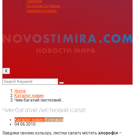
Пам’ятки
Подорожі та туризм
Найкращі курорти
X
Home
Каталог новин
Чим багатий листковий…
Чим багатий листковий салат
Каталог новин
Кулінарія
04.06.2010
Завдяки своєму кольору, листки салату містять
хлорофіл
–