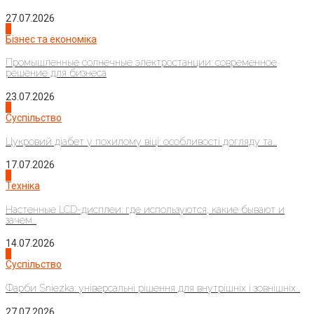
27.07.2026
2
Бізнес та економіка
Промышленные солнечные электростанции: современное
решение для бизнеса
23.07.2026
3
Суспільство
Цукровий діабет у похилому віці: особливості догляду та...
17.07.2026
4
Техніка
Настенные LCD-дисплеи: где используются, какие бывают и
зачем...
14.07.2026
1
Суспільство
Фарби Sniezka: універсальні рішення для внутрішніх і зовнішніх...
27.07.2026