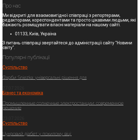
Про нас
Ми відкриті для взаємовигідної співпраці з репортерами,
редакторами, кореспондентами та просто цікавими людьми, які
бажають розміщувати власні матеріали на нашому сайті.
01133, Київ, Україна
З питань співпраці звертайтеся до адміністрації сайту "Новини
світу".
Популярні публікації
Суспільство
Фарби Sniezka: універсальні рішення для
27.07.2026
Бізнес та економіка
Промышленные солнечные электростанции: современное
решение
23.07.2026
Суспільство
Цукровий діабет у похилому віці: