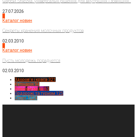
Фарби Sniezka: універсальні рішення для внутрішніх і зовнішніх...
27.07.2026
3
Каталог новин
Секреты хранения молочных продуктов
02.03.2010
4
Каталог новин
Пусть молодежь порадуется
02.03.2010
Здоров'я і краса
321
Кулінарія
94
Новинки моди
63
Подорожі та туризм
125
Спорт
1224