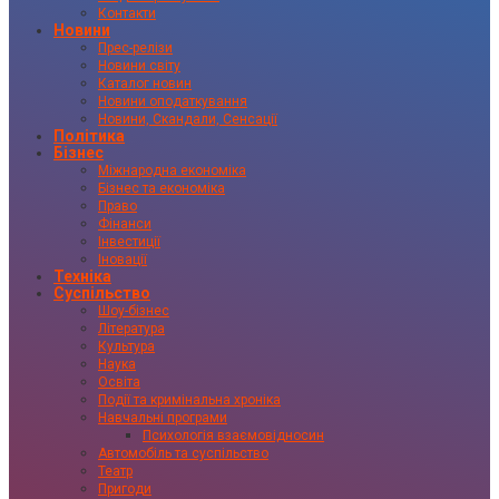
Контакти
Новини
Прес-релізи
Новини світу
Каталог новин
Новини оподаткування
Новини, Скандали, Сенсації
Політика
Бізнес
Міжнародна економіка
Бізнес та економіка
Право
Фінанси
Інвестиції
Іновації
Техніка
Суспільство
Шоу-бізнес
Література
Культура
Наука
Освіта
Події та кримінальна хроніка
Навчальні програми
Психологія взаємовідносин
Автомобіль та суспільство
Театр
Пригоди