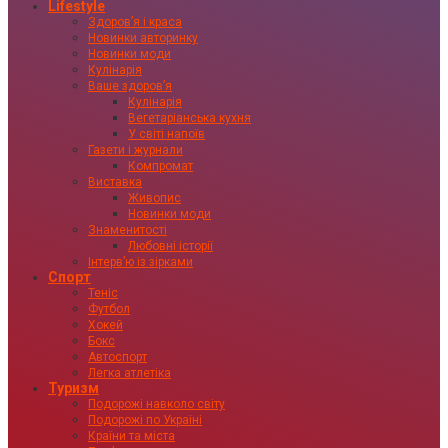
Lifestyle
Здоровʼя і краса
Новинки авторинку
Новинки моди
Кулінарія
Ваше здоровʼя
Кулінарія
Вегетаріанська кухня
У світі напоїв
Газети і журнали
Компромат
Виставка
Живопис
Новинки моди
Знаменитості
Любовні історії
Інтервʼю із зірками
Спорт
Теніс
Футбол
Хокей
Бокс
Автоспорт
Легка атлетіка
Туризм
Подорожі навколо світу
Подорожі по Україні
Країни та міста