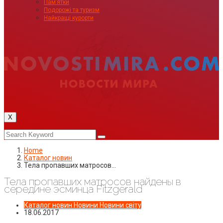
Пам’ятки
Подорожі та туризм
Найкращі курорти
X
Home
Каталог новин
Тела пропавших матросов…
Тела пропавших матросов найдены в
середине эсминца Fitzgerald
Каталог новин
Новини
Новини світу
18.06.2017