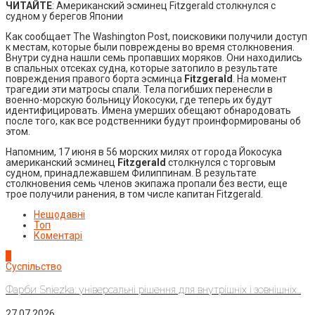
ЧИТАЙТЕ
: Американский эсминец Fitzgerald столкнулся с
судном у берегов Японии
Как сообщает The Washington Post, поисковики получили доступ
к местам, которые были повреждены во время столкновения.
Внутри судна нашли семь пропавших моряков. Они находились
в спальных отсеках судна, которые затопило в результате
повреждения правого борта эсминца
Fitzgerald
. На момент
трагедии эти матросы спали. Тела погибших перенесли в
военно-морскую больницу Йокосуки, где теперь их будут
идентифицировать. Имена умерших обещают обнародовать
после того, как все родственники будут проинформированы об
этом.
Напомним, 17 июня в 56 морских милях от города Йокосука
американский эсминец
Fitzgerald
столкнулся с торговым
судном, принадлежавшем Филиппинам. В результате
столкновения семь членов экипажа пропали без вести, еще
трое получили ранения, в том числе капитан Fitzgerald.
Нещодавні
Топ
Коментарі
1
Суспільство
Фарби Sniezka: універсальні рішення для внутрішніх і зовнішніх...
27.07.2026