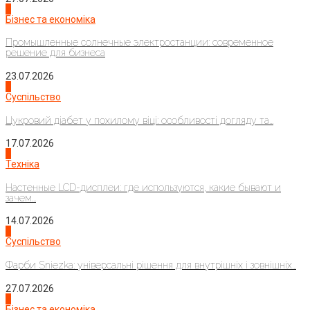
2
Бізнес та економіка
Промышленные солнечные электростанции: современное
решение для бизнеса
23.07.2026
3
Суспільство
Цукровий діабет у похилому віці: особливості догляду та...
17.07.2026
4
Техніка
Настенные LCD-дисплеи: где используются, какие бывают и
зачем...
14.07.2026
1
Суспільство
Фарби Sniezka: універсальні рішення для внутрішніх і зовнішніх...
27.07.2026
2
Бізнес та економіка