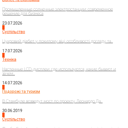
Промышленные солнечные электростанции: современное
решение для бизнеса
23.07.2026
3
Суспільство
Цукровий діабет у похилому віці: особливості догляду та...
17.07.2026
4
Техніка
Настенные LCD-дисплеи: где используются, какие бывают и
зачем...
14.07.2026
1
Подорожі та туризм
В Стамбуле возведут мост по проекту Леонардо Да...
30.06.2019
2
Суспільство