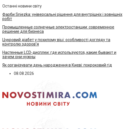
Останні новини світу
Фарби Sniezka: універсальні рішення для внутрішніх і зовнішніх
робіт
Промышленные солнечные электростанции: современное
решение для бизнеса
Цукровий діабет у похилому віці: особливості догляду та
контролю здоров’я
Настенные LCD-дисплеи: где используются, какие бывают и
зачем они нужны
Як організувати день народження в Києві: покроковий гід
08.08.2026