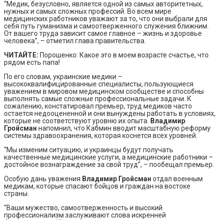
“Медик, безусловно, является одной из самых авторитетных,
нужных и самых сложных профессий. Во всем мире
медицинских работников уважают за то, что они выбрали для
себя путь гуманизма и самоотверженного служения ближним.
От вашего труда зависит самое главное – жизнь и здоровье
человека”, – отметил глава правительства.
ЧИТАЙТЕ:
Порошенко: Какое это в моем возрасте счастье, что
рядом есть папа!
По его словам, украинские медики –
высококвалифицированные специалисты, пользующиеся
уважением в мировом медицинском сообществе и способны
выполнять самые сложные профессиональные задачи. К
сожалению, констатировал премьер, труд медиков часто
остается недооцененной и они вынуждены работать в условиях,
которые не соответствуют уровню их опыта.
Владимир
Гройсман
напомнил, что Кабмин вводит масштабную реформу
системы здравоохранения, которая коснется всех уровней.
“Мы изменим ситуацию, и украинцы будут получать
качественные медицинские услуги, а медицинские работники –
достойное вознаграждение за свой труд”, – пообещал премьер.
Особую дань уважения
Владимир Гройсман
отдал военным
медикам, которые спасают бойцов и граждан на востоке
страны.
“Ваши мужество, самоотверженность и высокий
профессионализм заслуживают слова искренней