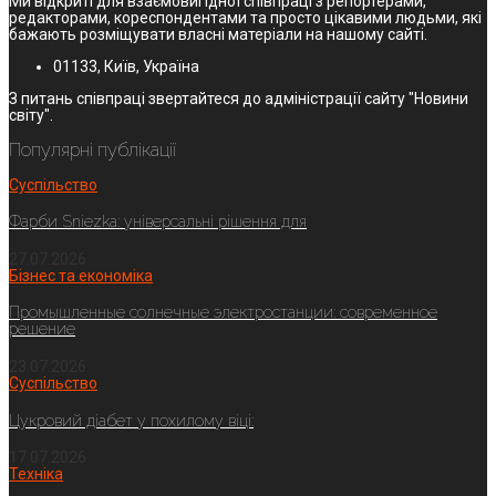
Ми відкриті для взаємовигідної співпраці з репортерами,
редакторами, кореспондентами та просто цікавими людьми, які
бажають розміщувати власні матеріали на нашому сайті.
01133, Київ, Україна
З питань співпраці звертайтеся до адміністрації сайту "Новини
світу".
Популярні публікації
Суспільство
Фарби Sniezka: універсальні рішення для
27.07.2026
Бізнес та економіка
Промышленные солнечные электростанции: современное
решение
23.07.2026
Суспільство
Цукровий діабет у похилому віці:
17.07.2026
Техніка