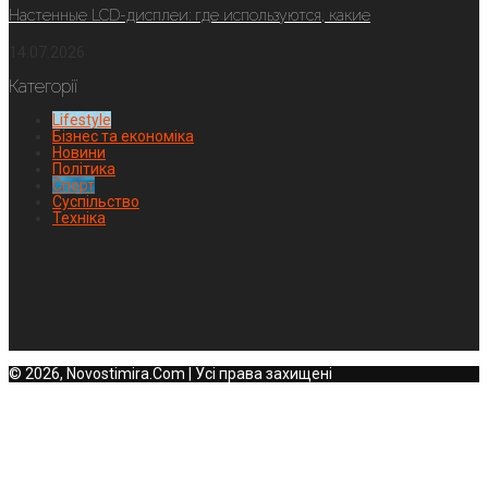
Настенные LCD-дисплеи: где используются, какие
14.07.2026
Категорії
Lifestyle
Бізнес та економіка
Новини
Політика
Спорт
Суспільство
Техніка
© 2026, Novostimira.Com | Усі права захищені