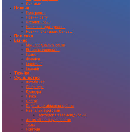
Контакти
Новини
Прес-релізи
Новини світу
Каталог новин
Новини оподаткування
Новини, Скандали, Сенсації
Політика
Бізнес
Міжнародна економіка
Бізнес та економіка
Право
Фінанси
Інвестиції
Іновації
Техніка
Суспільство
Шоу-бізнес
Література
Культура
Наука
Освіта
Події та кримінальна хроніка
Навчальні програми
Психологія взаємовідносин
Автомобіль та суспільство
Театр
Пригоди