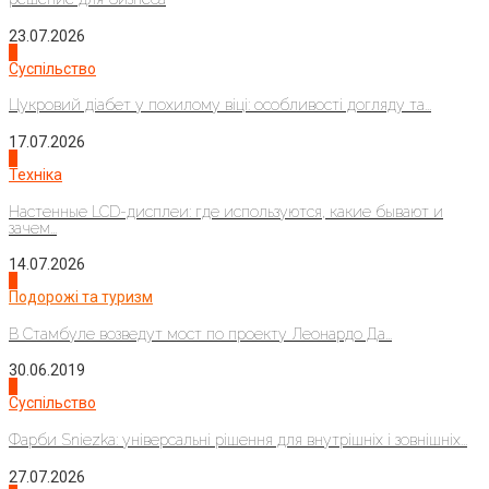
23.07.2026
3
Суспільство
Цукровий діабет у похилому віці: особливості догляду та...
17.07.2026
4
Техніка
Настенные LCD-дисплеи: где используются, какие бывают и
зачем...
14.07.2026
1
Подорожі та туризм
В Стамбуле возведут мост по проекту Леонардо Да...
30.06.2019
2
Суспільство
Фарби Sniezka: універсальні рішення для внутрішніх і зовнішніх...
27.07.2026