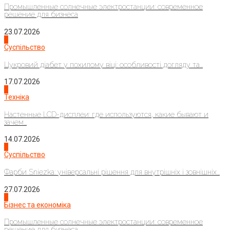
Промышленные солнечные электростанции: современное
решение для бизнеса
23.07.2026
3
Суспільство
Цукровий діабет у похилому віці: особливості догляду та...
17.07.2026
4
Техніка
Настенные LCD-дисплеи: где используются, какие бывают и
зачем...
14.07.2026
1
Суспільство
Фарби Sniezka: універсальні рішення для внутрішніх і зовнішніх...
27.07.2026
2
Бізнес та економіка
Промышленные солнечные электростанции: современное
решение для бизнеса