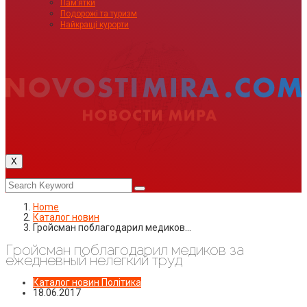
Пам’ятки
Подорожі та туризм
Найкращі курорти
X
Home
Каталог новин
Гройсман поблагодарил медиков…
Гройсман поблагодарил медиков за
ежедневный нелегкий труд
Каталог новин
Політика
18.06.2017