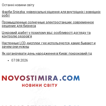
Останні новини світу
Фарби Sniezka: універсальні рішення для внутрішніх і зовнішніх
робіт
Промышленные солнечные электростанции: современное
решение для бизнеса
Цукровий діабет у похилому віці: особливості догляду та
контролю здоров’я
Настенные LCD-дисплеи: где используются, какие бывают и
зачем они нужны
Як організувати день народження в Києві: покроковий гід
07.08.2026