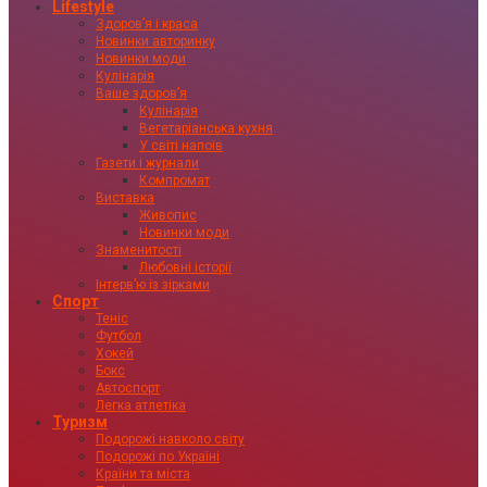
Lifestyle
Здоровʼя і краса
Новинки авторинку
Новинки моди
Кулінарія
Ваше здоровʼя
Кулінарія
Вегетаріанська кухня
У світі напоїв
Газети і журнали
Компромат
Виставка
Живопис
Новинки моди
Знаменитості
Любовні історії
Інтервʼю із зірками
Спорт
Теніс
Футбол
Хокей
Бокс
Автоспорт
Легка атлетіка
Туризм
Подорожі навколо світу
Подорожі по Україні
Країни та міста