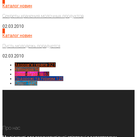
3
Каталог новин
Секреты хранения молочных продуктов
02.03.2010
4
Каталог новин
Пусть молодежь порадуется
02.03.2010
Здоров'я і краса
321
Кулінарія
94
Новинки моди
63
Подорожі та туризм
125
Спорт
1224
Про нас