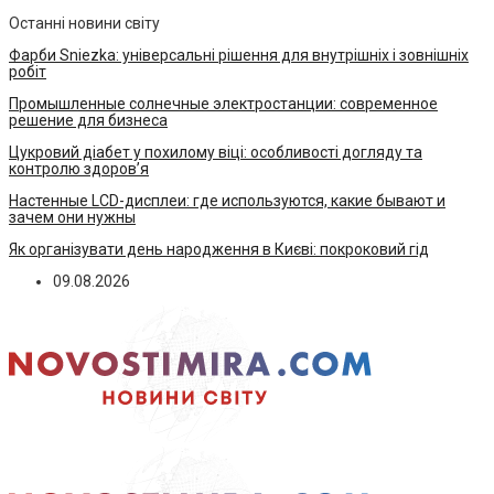
Останні новини світу
Фарби Sniezka: універсальні рішення для внутрішніх і зовнішніх
робіт
Промышленные солнечные электростанции: современное
решение для бизнеса
Цукровий діабет у похилому віці: особливості догляду та
контролю здоров’я
Настенные LCD-дисплеи: где используются, какие бывают и
зачем они нужны
Як організувати день народження в Києві: покроковий гід
09.08.2026