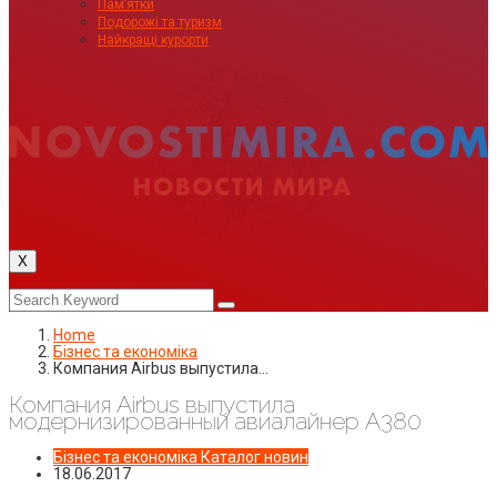
Пам’ятки
Подорожі та туризм
Найкращі курорти
X
Home
Бізнес та економіка
Компания Airbus выпустила…
Компания Airbus выпустила
модернизированный авиалайнер А380
Бізнес та економіка
Каталог новин
18.06.2017