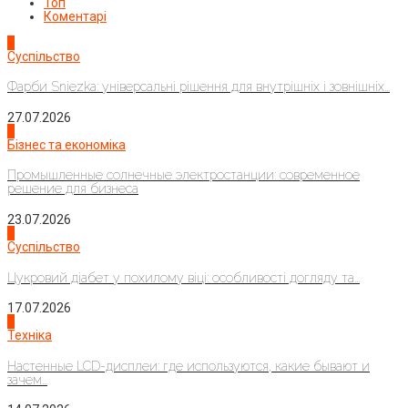
Топ
Коментарі
1
Суспільство
Фарби Sniezka: універсальні рішення для внутрішніх і зовнішніх...
27.07.2026
2
Бізнес та економіка
Промышленные солнечные электростанции: современное
решение для бизнеса
23.07.2026
3
Суспільство
Цукровий діабет у похилому віці: особливості догляду та...
17.07.2026
4
Техніка
Настенные LCD-дисплеи: где используются, какие бывают и
зачем...