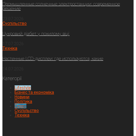
Промышленные солнечные электростанции: современное
решение
23.07.2026
Суспільство
Цукровий діабет у похилому віці:
17.07.2026
Техніка
Настенные LCD-дисплеи: где используются, какие
14.07.2026
Категорії
Lifestyle
Бізнес та економіка
Новини
Політика
Спорт
Суспільство
Техніка