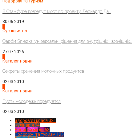
Подорожі та туризм
В Стамбуле возведут мост по проекту Леонардо Да...
30.06.2019
2
Суспільство
Фарби Sniezka: універсальні рішення для внутрішніх і зовнішніх...
27.07.2026
3
Каталог новин
Секреты хранения молочных продуктов
02.03.2010
4
Каталог новин
Пусть молодежь порадуется
02.03.2010
Здоров'я і краса
321
Кулінарія
94
Новинки моди
63
Подорожі та туризм
125