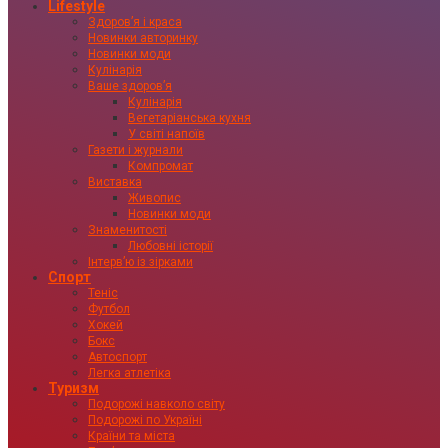
Lifestyle
Здоровʼя і краса
Новинки авторинку
Новинки моди
Кулінарія
Ваше здоровʼя
Кулінарія
Вегетаріанська кухня
У світі напоїв
Газети і журнали
Компромат
Виставка
Живопис
Новинки моди
Знаменитості
Любовні історії
Інтервʼю із зірками
Спорт
Теніс
Футбол
Хокей
Бокс
Автоспорт
Легка атлетіка
Туризм
Подорожі навколо світу
Подорожі по Україні
Країни та міста