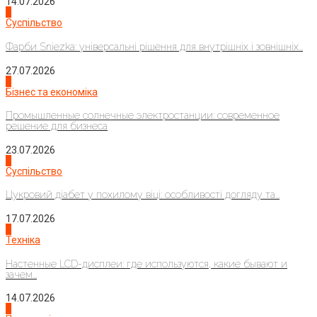
14.07.2026
1
Суспільство
Фарби Sniezka: універсальні рішення для внутрішніх і зовнішніх...
27.07.2026
2
Бізнес та економіка
Промышленные солнечные электростанции: современное
решение для бизнеса
23.07.2026
3
Суспільство
Цукровий діабет у похилому віці: особливості догляду та...
17.07.2026
4
Техніка
Настенные LCD-дисплеи: где используются, какие бывают и
зачем...
14.07.2026
1