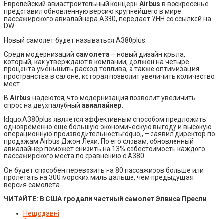
Европейский авиастроительный концерн
Airbus
в воскресенье
представил обновленную версию крупнейшего в мире
пассажирского авиалайнера A380, передает УНН со ссылкой на
DW.
Новый самолет будет называться A380plus.
Среди модернизаций
самолета
– новый дизайн крыла,
который, как утверждают в компании, должен на четыре
процента уменьшить расход топлива, а также оптимизация
пространства в салоне, которая позволит увеличить количество
мест.
В
Airbus
надеются, что модернизация позволит увеличить
спрос на двухпалубный
авиалайнер.
ldquo;A380plus является эффективным способом предложить
одновременно еще большую экономическую выгоду и высокую
операционную производительностьrdquo;, – заявил директор по
продажам Airbus Джон Лехи. По его словам, обновленный
авиалайнер поможет снизить на 13% себестоимость каждого
пассажирского места по сравнению с A380.
Он будет способен перевозить на 80 пассажиров больше или
пролетать на 300 морских миль дальше, чем предыдущая
версия самолета.
ЧИТАЙТЕ:
В США продали частный самолет Элвиса Пресли
Нещодавні