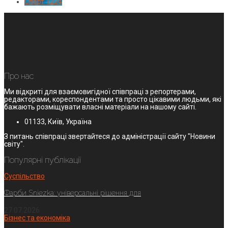
Спорт
1224
Про нас
Ми відкриті для взаємовигідної співпраці з репортерами,
редакторами, кореспондентами та просто цікавими людьми, які
бажають розміщувати власні матеріали на нашому сайті.
01133, Київ, Україна
З питань співпраці звертайтеся до адміністрації сайту "Новини
світу".
Популярні публікації
Суспільство
Фарби Sniezka: універсальні рішення для
27.07.2026
Бізнес та економіка