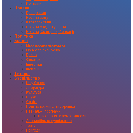
Контакти
Новини
Прес-релізи
Новини світу
Каталог новин
Новини оподаткування
Новини, Скандали, Сенсації
Політика
Бізнес
Міжнародна економіка
Бізнес та економіка
Право
Фінанси
Інвестиції
Іновації
Техніка
Суспільство
Шоу-бізнес
Література
Культура
Наука
Освіта
Події та кримінальна хроніка
Навчальні програми
Психологія взаємовідносин
Автомобіль та суспільство
Театр
Пригоди