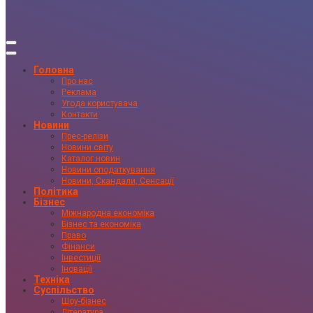
Головна
Про нас
Реклама
Угода користувача
Контакти
Новини
Прес-релізи
Новини світу
Каталог новин
Новини оподаткування
Новини, Скандали, Сенсації
Політика
Бізнес
Міжнародна економіка
Бізнес та економіка
Право
Фінанси
Інвестиції
Іновації
Техніка
Суспільство
Шоу-бізнес
Література