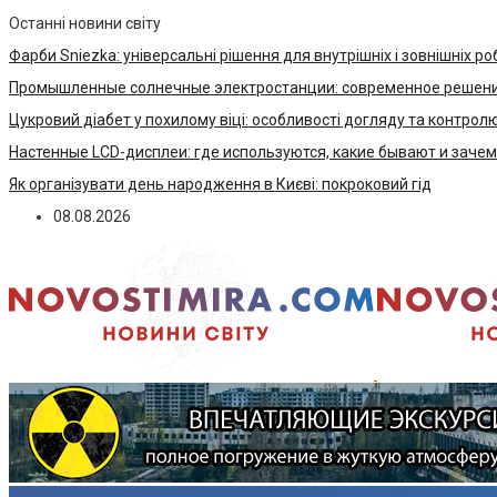
Останні новини світу
Фарби Sniezka: універсальні рішення для внутрішніх і зовнішніх ро
Промышленные солнечные электростанции: современное решени
Цукровий діабет у похилому віці: особливості догляду та контрол
Настенные LCD-дисплеи: где используются, какие бывают и заче
Як організувати день народження в Києві: покроковий гід
08.08.2026