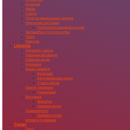
Культура
Наука
Освіта
Події та кримінальна хроніка
Навчальні програми
Психологія взаємовідносин
Автомобіль та суспільство
Театр
Пригоди
Lifestyle
Здоровʼя і краса
Новинки авторинку
Новинки моди
Кулінарія
Ваше здоровʼя
Кулінарія
Вегетаріанська кухня
У світі напоїв
Газети і журнали
Компромат
Виставка
Живопис
Новинки моди
Знаменитості
Любовні історії
Інтервʼю із зірками
Спорт
Теніс