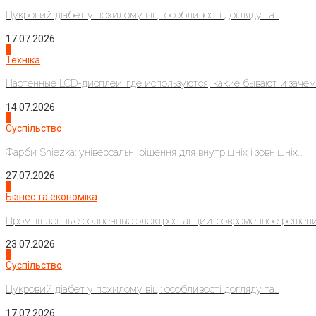
Цукровий діабет у похилому віці: особливості догляду та...
17.07.2026
4
Техніка
Настенные LCD-дисплеи: где используются, какие бывают и зачем..
14.07.2026
1
Суспільство
Фарби Sniezka: універсальні рішення для внутрішніх і зовнішніх...
27.07.2026
2
Бізнес та економіка
Промышленные солнечные электростанции: современное решени
23.07.2026
3
Суспільство
Цукровий діабет у похилому віці: особливості догляду та...
17.07.2026