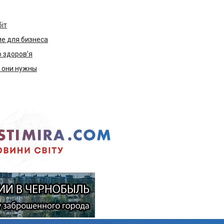
біт
е для бизнеса
ю здоров’я
м они нужны