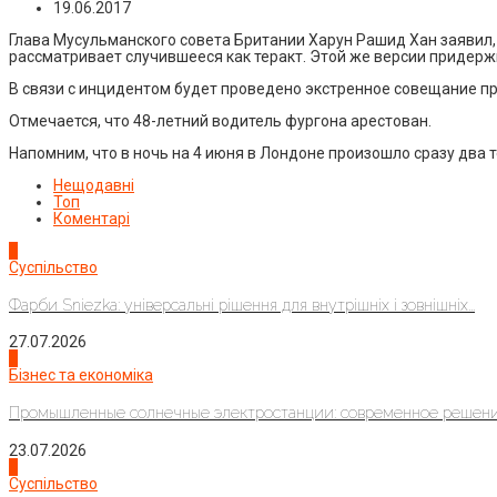
19.06.2017
Глава Мусульманского совета Британии Харун Рашид Хан заявил,
рассматривает случившееся как теракт. Этой же версии придерж
В связи с инцидентом будет проведено экстренное совещание п
Отмечается, что 48-летний водитель фургона арестован.
Напомним, что в ночь на 4 июня в Лондоне произошло сразу два 
Нещодавні
Топ
Коментарі
1
Суспільство
Фарби Sniezka: універсальні рішення для внутрішніх і зовнішніх...
27.07.2026
2
Бізнес та економіка
Промышленные солнечные электростанции: современное решени
23.07.2026
3
Суспільство