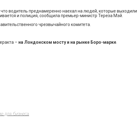
 что водитель преднамеренно наехал на людей, которые выходили
ивается и полиция, сообщила премьер-министр Тереза Мэй.
равительственного чрезвычайного комитета.
теракта –
на Лондонском мосту и на рынке Боро-марке
.
е для бизнеса