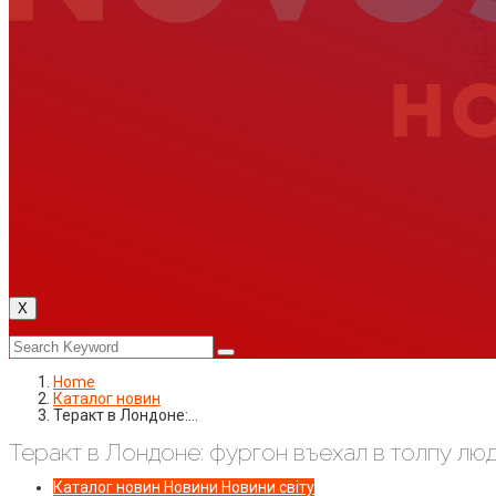
X
Home
Каталог новин
Теракт в Лондоне:…
Теракт в Лондоне: фургон въехал в толпу лю
Каталог новин
Новини
Новини світу