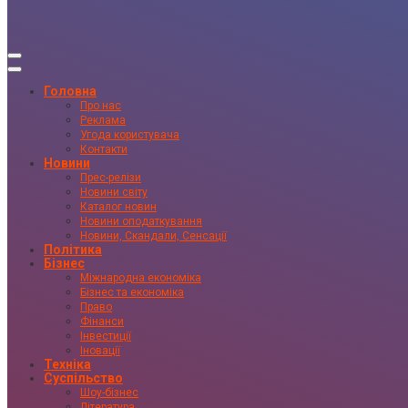
Головна
Про нас
Реклама
Угода користувача
Контакти
Новини
Прес-релізи
Новини світу
Каталог новин
Новини оподаткування
Новини, Скандали, Сенсації
Політика
Бізнес
Міжнародна економіка
Бізнес та економіка
Право
Фінанси
Інвестиції
Іновації
Техніка
Суспільство
Шоу-бізнес
Література