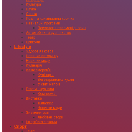
Культура
Наука
Освіта
Події та кримінальна хроніка
Навчальні програми
Психологія взаємовідносин
Автомобіль та суспільство
Театр
Пригоди
Lifestyle
Здоровʼя і краса
Новинки авторинку
Новинки моди
Кулінарія
Ваше здоровʼя
Кулінарія
Вегетаріанська кухня
У світі напоїв
Газети і журнали
Компромат
Виставка
Живопис
Новинки моди
Знаменитості
Любовні історії
Інтервʼю із зірками
Спорт
Теніс