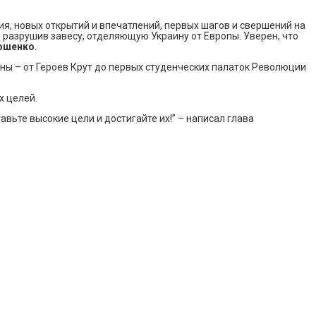
я, новых открытий и впечатлений, первых шагов и свершений на
 разрушив завесу, отделяющую Украину от Европы. Уверен, что
ошенко
.
ины – от Героев Крут до первых студенческих палаток Революции
 целей.
ьте высокие цели и достигайте их!” – написал глава