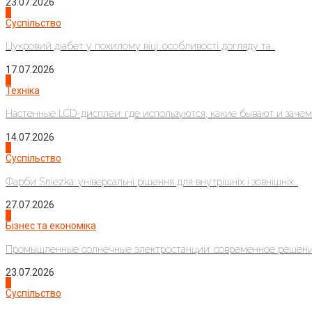
23.07.2026
3
Суспільство
Цукровий діабет у похилому віці: особливості догляду та...
17.07.2026
4
Техніка
Настенные LCD-дисплеи: где используются, какие бывают и зачем..
14.07.2026
1
Суспільство
Фарби Sniezka: універсальні рішення для внутрішніх і зовнішніх...
27.07.2026
2
Бізнес та економіка
Промышленные солнечные электростанции: современное решени
23.07.2026
3
Суспільство