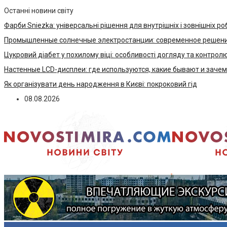
Останні новини світу
Фарби Sniezka: універсальні рішення для внутрішніх і зовнішніх ро
Промышленные солнечные электростанции: современное решени
Цукровий діабет у похилому віці: особливості догляду та контрол
Настенные LCD-дисплеи: где используются, какие бывают и заче
Як організувати день народження в Києві: покроковий гід
08.08.2026