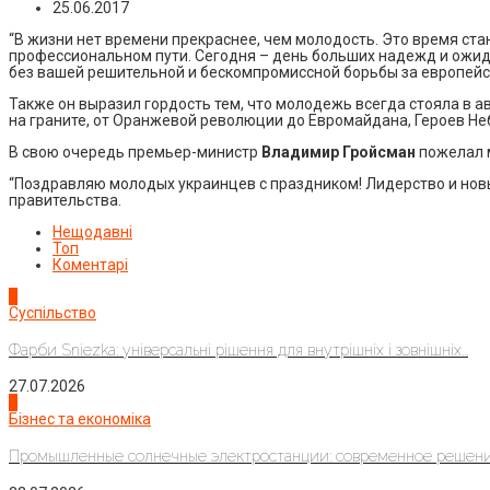
25.06.2017
“В жизни нет времени прекраснее, чем молодость. Это время ст
профессиональном пути. Сегодня – день больших надежд и ожида
без вашей решительной и бескомпромиссной борьбы за европейск
Также он выразил гордость тем, что молодежь всегда стояла в 
на граните, от Оранжевой революции до Евромайдана, Героев Неб
В свою очередь премьер-министр
Владимир Гройсман
пожелал 
“Поздравляю молодых украинцев с праздником! Лидерство и новы
правительства.
Нещодавні
Топ
Коментарі
1
Суспільство
Фарби Sniezka: універсальні рішення для внутрішніх і зовнішніх...
27.07.2026
2
Бізнес та економіка
Промышленные солнечные электростанции: современное решени