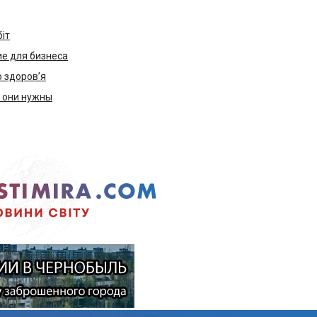
біт
е для бизнеса
ю здоров’я
м они нужны