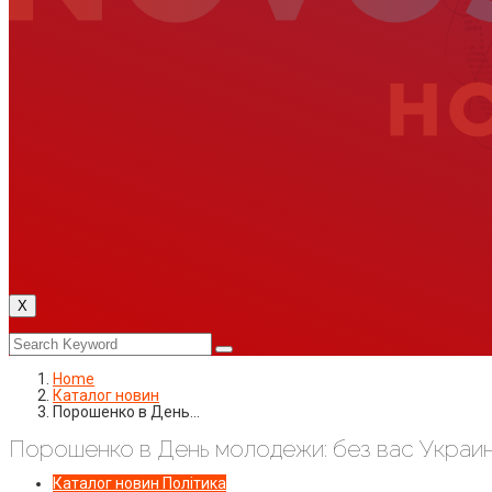
X
Home
Каталог новин
Порошенко в День…
Порошенко в День молодежи: без вас Украин
Каталог новин
Політика