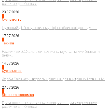
Промышленные солнечные электростанции: современное
решение для бизнеса
23.07.2026
3
Суспільство
Цукровий діабет у похилому віці: особливості догляду та...
17.07.2026
4
Техніка
Настенные LCD-дисплеи: где используются, какие бывают и
зачем...
14.07.2026
1
Суспільство
Фарби Sniezka: універсальні рішення для внутрішніх і зовнішніх...
27.07.2026
2
Бізнес та економіка
Промышленные солнечные электростанции: современное
решение для бизнеса