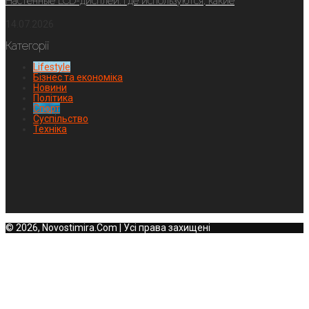
Настенные LCD-дисплеи: где используются, какие
14.07.2026
Категорії
Lifestyle
Бізнес та економіка
Новини
Політика
Спорт
Суспільство
Техніка
© 2026, Novostimira.Com | Усі права захищені