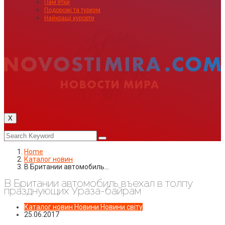
Пам’ятки
Подорожі та туризм
Найкращі курорти
X
Home
Каталог новин
В Британии автомобиль…
В Британии автомобиль въехал в толпу
празднующих Ураза-байрам
Каталог новин
Новини
Новини світу
25.06.2017