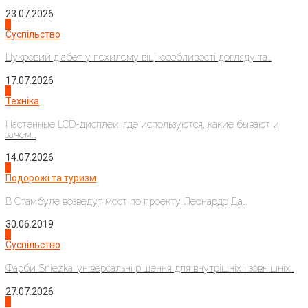
23.07.2026
3
Суспільство
Цукровий діабет у похилому віці: особливості догляду та...
17.07.2026
4
Техніка
Настенные LCD-дисплеи: где используются, какие бывают и
зачем...
14.07.2026
1
Подорожі та туризм
В Стамбуле возведут мост по проекту Леонардо Да...
30.06.2019
2
Суспільство
Фарби Sniezka: універсальні рішення для внутрішніх і зовнішніх...
27.07.2026
3