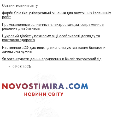
Останні новини світу
Фарби Sniezka: універсальні рішення для внутрішніх і зовнішніх
робіт
Промышленные солнечные электростанции: современное
решение для бизнеса
Цукровий діабет у похилому віці: особливості догляду та
контролю здоров’я
Настенные LCD-дисплеи: где используются, какие бывают и
зачем они нужны
Як організувати день народження в Києві: покроковий гід
09.08.2026