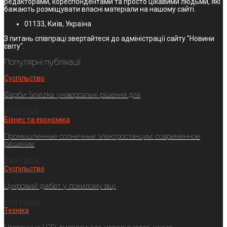
редакторами, кореспондентами та просто цікавими людьми, які
бажають розміщувати власні матеріали на нашому сайті.
01133, Київ, Україна
З питань співпраці звертайтеся до адміністрації сайту "Новини
світу".
Популярні публікації
Суспільство
Фарби Sniezka: універсальні рішення для
27.07.2026
Бізнес та економіка
Промышленные солнечные электростанции: современное
решение
23.07.2026
Суспільство
Цукровий діабет у похилому віці:
17.07.2026
Техніка