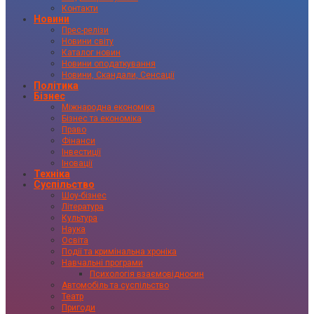
Контакти
Новини
Прес-релізи
Новини світу
Каталог новин
Новини оподаткування
Новини, Скандали, Сенсації
Політика
Бізнес
Міжнародна економіка
Бізнес та економіка
Право
Фінанси
Інвестиції
Іновації
Техніка
Суспільство
Шоу-бізнес
Література
Культура
Наука
Освіта
Події та кримінальна хроніка
Навчальні програми
Психологія взаємовідносин
Автомобіль та суспільство
Театр
Пригоди