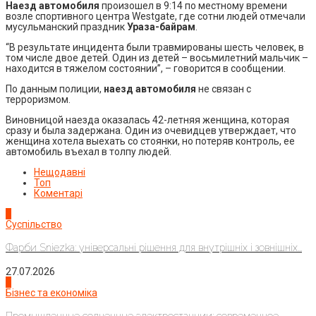
Наезд автомобиля
произошел в 9:14 по местному времени
возле спортивного центра Westgate, где сотни людей отмечали
мусульманский праздник
Ураза-байрам
.
“В результате инцидента были травмированы шесть человек, в
том числе двое детей. Один из детей – восьмилетний мальчик –
находится в тяжелом состоянии”, – говорится в сообщении.
По данным полиции,
наезд автомобиля
не связан с
терроризмом.
Виновницой наезда оказалась 42-летняя женщина, которая
сразу и была задержана. Один из очевидцев утверждает, что
женщина хотела выехать со стоянки, но потеряв контроль, ее
автомобиль въехал в толпу людей.
Нещодавні
Топ
Коментарі
1
Суспільство
Фарби Sniezka: універсальні рішення для внутрішніх і зовнішніх...
27.07.2026
2
Бізнес та економіка