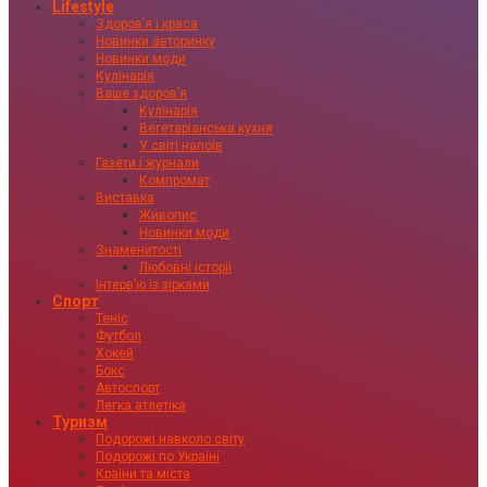
Lifestyle
Здоровʼя і краса
Новинки авторинку
Новинки моди
Кулінарія
Ваше здоровʼя
Кулінарія
Вегетаріанська кухня
У світі напоїв
Газети і журнали
Компромат
Виставка
Живопис
Новинки моди
Знаменитості
Любовні історії
Інтервʼю із зірками
Спорт
Теніс
Футбол
Хокей
Бокс
Автоспорт
Легка атлетіка
Туризм
Подорожі навколо світу
Подорожі по Україні
Країни та міста