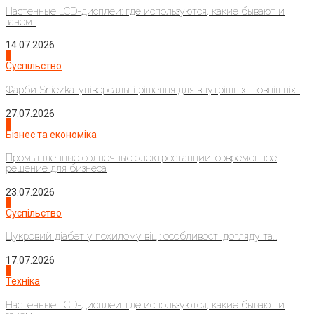
Настенные LCD-дисплеи: где используются, какие бывают и
зачем...
14.07.2026
1
Суспільство
Фарби Sniezka: універсальні рішення для внутрішніх і зовнішніх...
27.07.2026
2
Бізнес та економіка
Промышленные солнечные электростанции: современное
решение для бизнеса
23.07.2026
3
Суспільство
Цукровий діабет у похилому віці: особливості догляду та...
17.07.2026
4
Техніка
Настенные LCD-дисплеи: где используются, какие бывают и