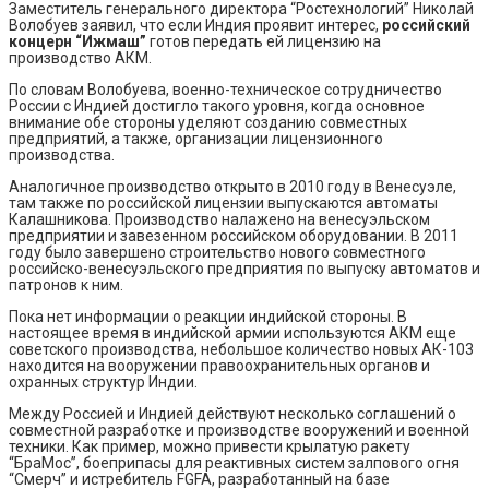
Заместитель генерального директора “Ростехнологий” Николай
Волобуев заявил, что если Индия проявит интерес,
российский
концерн “Ижмаш”
готов передать ей лицензию на
производство АКМ.
По словам Волобуева, военно-техническое сотрудничество
России с Индией достигло такого уровня, когда основное
внимание обе стороны уделяют созданию совместных
предприятий, а также, организации лицензионного
производства.
Аналогичное производство открыто в 2010 году в Венесуэле,
там также по российской лицензии выпускаются автоматы
Калашникова. Производство налажено на венесуэльском
предприятии и завезенном российском оборудовании. В 2011
году было завершено строительство нового совместного
российско-венесуэльского предприятия по выпуску автоматов и
патронов к ним.
Пока нет информации о реакции индийской стороны. В
настоящее время в индийской армии используются АКМ еще
советского производства, небольшое количество новых АК-103
находится на вооружении правоохранительных органов и
охранных структур Индии.
Между Россией и Индией действуют несколько соглашений о
совместной разработке и производстве вооружений и военной
техники. Как пример, можно привести крылатую ракету
“БраМос”, боеприпасы для реактивных систем залпового огня
“Смерч” и истребитель FGFA, разработанный на базе