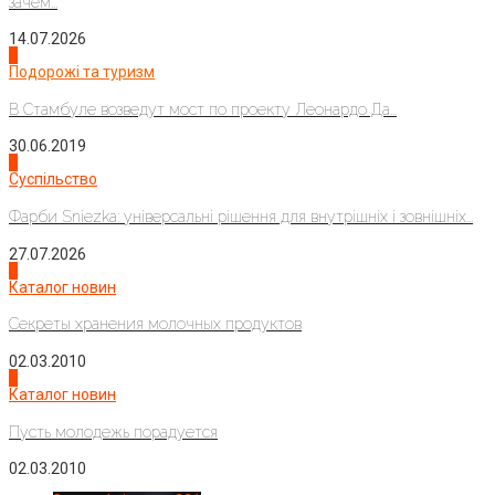
зачем...
14.07.2026
1
Подорожі та туризм
В Стамбуле возведут мост по проекту Леонардо Да...
30.06.2019
2
Суспільство
Фарби Sniezka: універсальні рішення для внутрішніх і зовнішніх...
27.07.2026
3
Каталог новин
Секреты хранения молочных продуктов
02.03.2010
4
Каталог новин
Пусть молодежь порадуется
02.03.2010