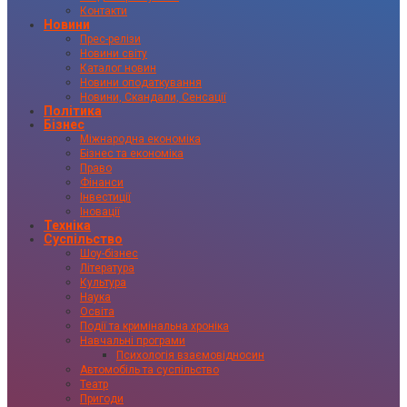
Контакти
Новини
Прес-релізи
Новини світу
Каталог новин
Новини оподаткування
Новини, Скандали, Сенсації
Політика
Бізнес
Міжнародна економіка
Бізнес та економіка
Право
Фінанси
Інвестиції
Іновації
Техніка
Суспільство
Шоу-бізнес
Література
Культура
Наука
Освіта
Події та кримінальна хроніка
Навчальні програми
Психологія взаємовідносин
Автомобіль та суспільство
Театр
Пригоди