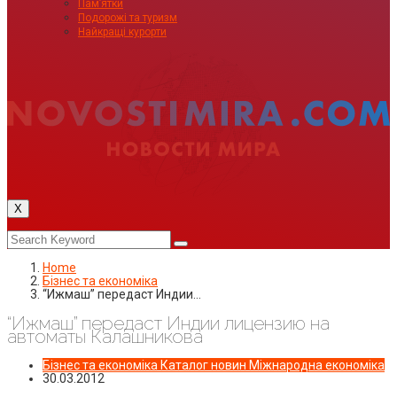
Пам’ятки
Подорожі та туризм
Найкращі курорти
X
Home
Бізнес та економіка
“Ижмаш” передаст Индии…
“Ижмаш” передаст Индии лицензию на
автоматы Калашникова
Бізнес та економіка
Каталог новин
Міжнародна економіка
30.03.2012