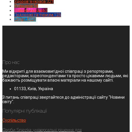
Здоров'я і краса
321
Кулінарія
94
Новинки моди
63
Подорожі та туризм
125
Спорт
1224
Про нас
Ми відкриті для взаємовигідної співпраці з репортерами,
редакторами, кореспондентами та просто цікавими людьми, які
бажають розміщувати власні матеріали на нашому сайті.
01133, Київ, Україна
З питань співпраці звертайтеся до адміністрації сайту "Новини
світу".
Популярні публікації
Суспільство
Фарби Sniezka: універсальні рішення для