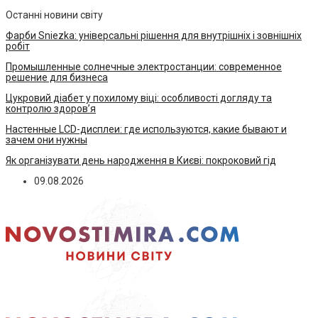
Останні новини світу
Фарби Sniezka: універсальні рішення для внутрішніх і зовнішніх
робіт
Промышленные солнечные электростанции: современное
решение для бизнеса
Цукровий діабет у похилому віці: особливості догляду та
контролю здоров’я
Настенные LCD-дисплеи: где используются, какие бывают и
зачем они нужны
Як організувати день народження в Києві: покроковий гід
09.08.2026