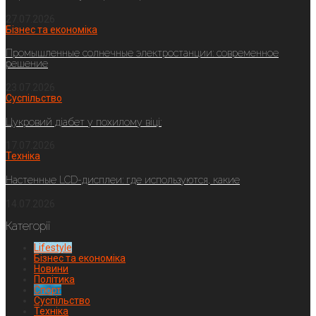
27.07.2026
Бізнес та економіка
Промышленные солнечные электростанции: современное
решение
23.07.2026
Суспільство
Цукровий діабет у похилому віці:
17.07.2026
Техніка
Настенные LCD-дисплеи: где используются, какие
14.07.2026
Категорії
Lifestyle
Бізнес та економіка
Новини
Політика
Спорт
Суспільство
Техніка