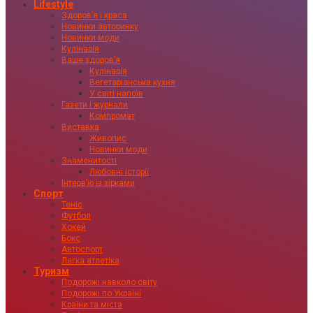
Lifestyle
Здоровʼя і краса
Новинки авторинку
Новинки моди
Кулінарія
Ваше здоровʼя
Кулінарія
Вегетаріанська кухня
У світі напоїв
Газети і журнали
Компромат
Виставка
Живопис
Новинки моди
Знаменитості
Любовні історії
Інтервʼю із зірками
Спорт
Теніс
Футбол
Хокей
Бокс
Автоспорт
Легка атлетіка
Туризм
Подорожі навколо світу
Подорожі по Україні
Країни та міста