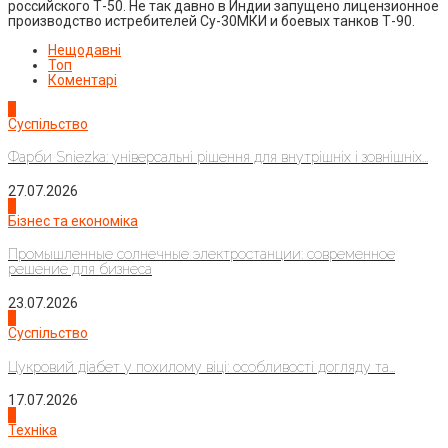
российского Т-50. Не так давно в Индии запущено лицензионное
производство истребителей Су-30МКИ и боевых танков Т-90.
Нещодавні
Топ
Коментарі
1
Суспільство
Фарби Sniezka: універсальні рішення для внутрішніх і зовнішніх...
27.07.2026
2
Бізнес та економіка
Промышленные солнечные электростанции: современное
решение для бизнеса
23.07.2026
3
Суспільство
Цукровий діабет у похилому віці: особливості догляду та...
17.07.2026
4
Техніка