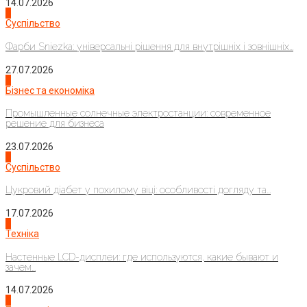
14.07.2026
1
Суспільство
Фарби Sniezka: універсальні рішення для внутрішніх і зовнішніх...
27.07.2026
2
Бізнес та економіка
Промышленные солнечные электростанции: современное
решение для бизнеса
23.07.2026
3
Суспільство
Цукровий діабет у похилому віці: особливості догляду та...
17.07.2026
4
Техніка
Настенные LCD-дисплеи: где используются, какие бывают и
зачем...
14.07.2026
1