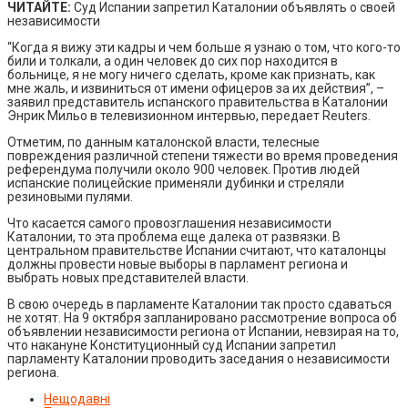
ЧИТАЙТЕ:
Суд Испании запретил Каталонии объявлять о своей
независимости
“Когда я вижу эти кадры и чем больше я узнаю о том, что кого-то
били и толкали, а один человек до сих пор находится в
больнице, я не могу ничего сделать, кроме как признать, как
мне жаль, и извиниться от имени офицеров за их действия”, –
заявил представитель испанского правительства в Каталонии
Энрик Мильо в телевизионном интервью, передает Reuters.
Отметим, по данным каталонской власти, телесные
повреждения различной степени тяжести во время проведения
референдума получили около 900 человек. Против людей
испанские полицейские применяли дубинки и стреляли
резиновыми пулями.
Что касается самого провозглашения независимости
Каталонии, то эта проблема еще далека от развязки. В
центральном правительстве Испании считают, что каталонцы
должны провести новые выборы в парламент региона и
выбрать новых представителей власти.
В свою очередь в парламенте Каталонии так просто сдаваться
не хотят. На 9 октября запланировано рассмотрение вопроса об
объявлении независимости региона от Испании, невзирая на то,
что накануне Конституционный суд Испании запретил
парламенту Каталонии проводить заседания о независимости
региона.
Нещодавні