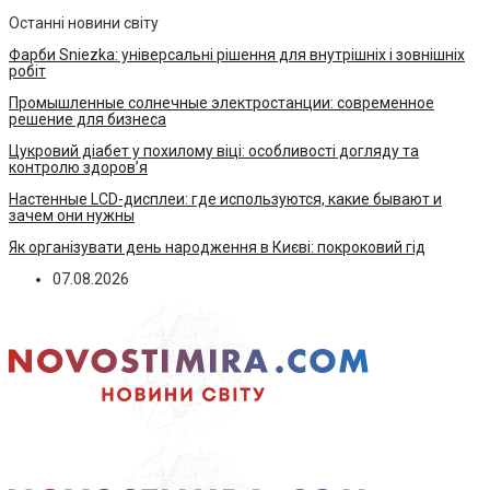
Останні новини світу
Фарби Sniezka: універсальні рішення для внутрішніх і зовнішніх
робіт
Промышленные солнечные электростанции: современное
решение для бизнеса
Цукровий діабет у похилому віці: особливості догляду та
контролю здоров’я
Настенные LCD-дисплеи: где используются, какие бывают и
зачем они нужны
Як організувати день народження в Києві: покроковий гід
07.08.2026