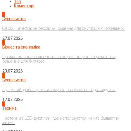
Топ
Коментарі
1
Суспільство
Фарби Sniezka: універсальні рішення для внутрішніх і зовнішніх...
27.07.2026
2
Бізнес та економіка
Промышленные солнечные электростанции: современное
решение для бизнеса
23.07.2026
3
Суспільство
Цукровий діабет у похилому віці: особливості догляду та...
17.07.2026
4
Техніка
Настенные LCD-дисплеи: где используются, какие бывают и
зачем...