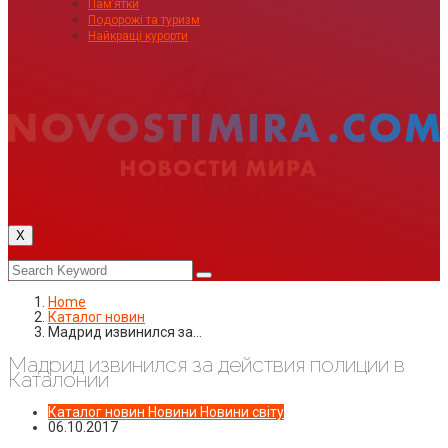
Пам’ятки
Подорожі та туризм
Найкращі курорти
X
Home
Каталог новин
Мадрид извинился за…
Мадрид извинился за действия полиции в
Каталонии
Каталог новин
Новини
Новини світу
06.10.2017