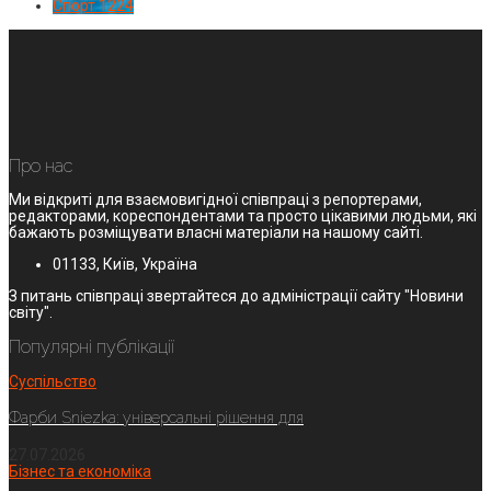
Спорт
1224
Про нас
Ми відкриті для взаємовигідної співпраці з репортерами,
редакторами, кореспондентами та просто цікавими людьми, які
бажають розміщувати власні матеріали на нашому сайті.
01133, Київ, Україна
З питань співпраці звертайтеся до адміністрації сайту "Новини
світу".
Популярні публікації
Суспільство
Фарби Sniezka: універсальні рішення для
27.07.2026
Бізнес та економіка