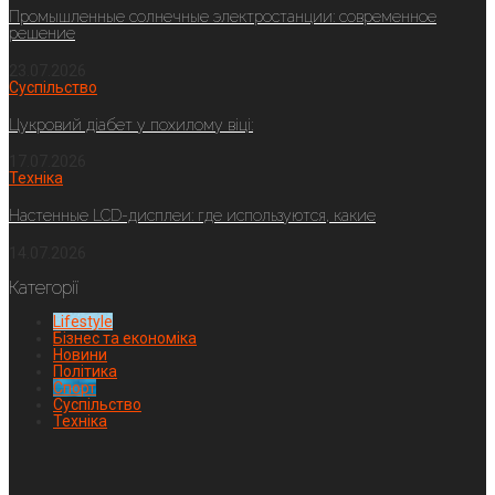
Промышленные солнечные электростанции: современное
решение
23.07.2026
Суспільство
Цукровий діабет у похилому віці:
17.07.2026
Техніка
Настенные LCD-дисплеи: где используются, какие
14.07.2026
Категорії
Lifestyle
Бізнес та економіка
Новини
Політика
Спорт
Суспільство
Техніка