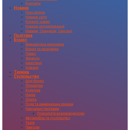
Контакти
Новини
Прес-релізи
Новини світу
Каталог новин
Новини оподаткування
Новини, Скандали, Сенсації
Політика
Бізнес
Міжнародна економіка
Бізнес та економіка
Право
Фінанси
Інвестиції
Іновації
Техніка
Суспільство
Шоу-бізнес
Література
Культура
Наука
Освіта
Події та кримінальна хроніка
Навчальні програми
Психологія взаємовідносин
Автомобіль та суспільство
Театр
Пригоди