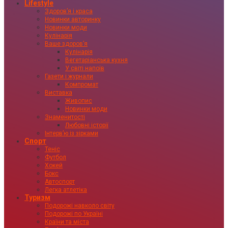
Lifestyle
Здоровʼя і краса
Новинки авторинку
Новинки моди
Кулінарія
Ваше здоровʼя
Кулінарія
Вегетаріанська кухня
У світі напоїв
Газети і журнали
Компромат
Виставка
Живопис
Новинки моди
Знаменитості
Любовні історії
Інтервʼю із зірками
Спорт
Теніс
Футбол
Хокей
Бокс
Автоспорт
Легка атлетіка
Туризм
Подорожі навколо світу
Подорожі по Україні
Країни та міста