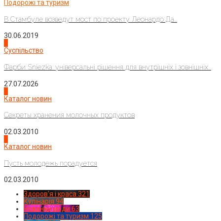
Подорожі та туризм
В Стамбуле возведут мост по проекту Леонардо Да...
30.06.2019
2
Суспільство
Фарби Sniezka: універсальні рішення для внутрішніх і зовнішніх...
27.07.2026
3
Каталог новин
Секреты хранения молочных продуктов
02.03.2010
4
Каталог новин
Пусть молодежь порадуется
02.03.2010
Здоров'я і краса
321
Кулінарія
94
Новинки моди
63
Подорожі та туризм
125