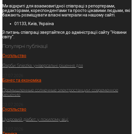
Ми відкриті для взаємовигідної співпраці з репортерами,
редакторами, кореспондентами та просто цікавими людьми, які
бажають розміщувати власні матеріали на нашому сайті.
01133, Київ, Україна
З питань співпраці звертайтеся до адміністрації сайту "Новини
світу".
Популярні публікації
Суспільство
Фарби Sniezka: універсальні рішення для
27.07.2026
Бізнес та економіка
Промышленные солнечные электростанции: современное
решение
23.07.2026
Суспільство
Цукровий діабет у похилому віці:
17.07.2026
Техніка