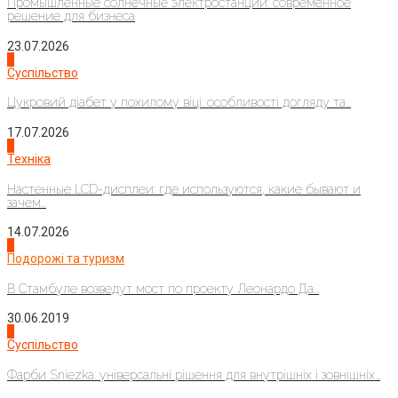
Промышленные солнечные электростанции: современное
решение для бизнеса
23.07.2026
3
Суспільство
Цукровий діабет у похилому віці: особливості догляду та...
17.07.2026
4
Техніка
Настенные LCD-дисплеи: где используются, какие бывают и
зачем...
14.07.2026
1
Подорожі та туризм
В Стамбуле возведут мост по проекту Леонардо Да...
30.06.2019
2
Суспільство
Фарби Sniezka: універсальні рішення для внутрішніх і зовнішніх...