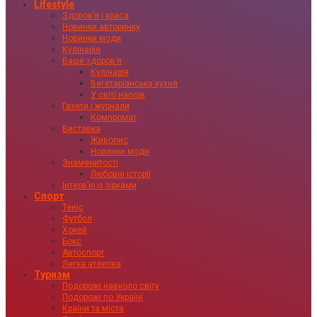
Lifestyle
Здоровʼя і краса
Новинки авторинку
Новинки моди
Кулінарія
Ваше здоровʼя
Кулінарія
Вегетаріанська кухня
У світі напоїв
Газети і журнали
Компромат
Виставка
Живопис
Новинки моди
Знаменитості
Любовні історії
Інтервʼю із зірками
Спорт
Теніс
Футбол
Хокей
Бокс
Автоспорт
Легка атлетіка
Туризм
Подорожі навколо світу
Подорожі по Україні
Країни та міста