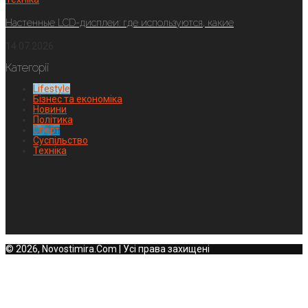
Настенные LCD-дисплеи: где используются, какие
14.07.2026
Категорії
Lifestyle
Бізнес та економіка
Новини
Політика
Спорт
Суспільство
Техніка
© 2026, Novostimira.Com | Усі права захищені