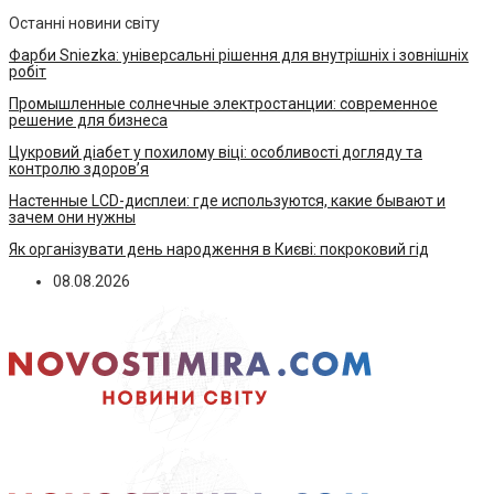
Останні новини світу
Фарби Sniezka: універсальні рішення для внутрішніх і зовнішніх
робіт
Промышленные солнечные электростанции: современное
решение для бизнеса
Цукровий діабет у похилому віці: особливості догляду та
контролю здоров’я
Настенные LCD-дисплеи: где используются, какие бывают и
зачем они нужны
Як організувати день народження в Києві: покроковий гід
08.08.2026