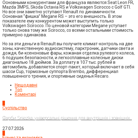
Основными конкурентами для француза являются Seat Leon FR,
Mazda 3MPS, Skoda Octavia RS и Volkswagen Scirocco с Golf GTI.
Но все они заметно уступают Renault по динамичности.
Основная “фишка” Megane RS – это его внешность. В этом
показателе ему конкурентом может выступить только
Volkswagen Scirocco. По ценовой категории Megane уступает
только снова тому же Scirocco, со всеми остальными стоимость
примерно одинакова.
Но за эти деньги в Renault вы получите климат-контроль на две
зоны, качественную аудиосистему, парктроник, датчики света и
дождя, би-ксеноновые фары, кожаная отделка рулевого колеса,
6 подушек безопасности, и легкосплавные колесные диски
диагональю 18 дюймов. За доплату в 107 тыс. рублей в
автомобиль добавляется спорт-пакет, который включает в себя
шасси Cup, тормозные суппорта Brembo, дифференциал
повышенного трения, и спортивные сиденья Recaro.
Нещодавні
Топ
Коментарі
1
Суспільство
Фарби Sniezka: універсальні рішення для внутрішніх і зовнішніх...
27.07.2026
2
Бізнес та економіка