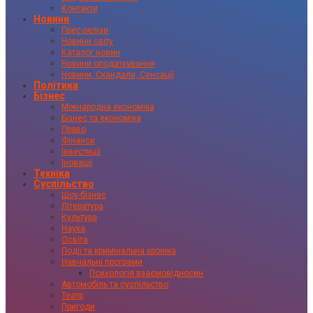
Контакти
Новини
Прес-релізи
Новини світу
Каталог новин
Новини оподаткування
Новини, Скандали, Сенсації
Політика
Бізнес
Міжнародна економіка
Бізнес та економіка
Право
Фінанси
Інвестиції
Іновації
Техніка
Суспільство
Шоу-бізнес
Література
Культура
Наука
Освіта
Події та кримінальна хроніка
Навчальні програми
Психологія взаємовідносин
Автомобіль та суспільство
Театр
Пригоди