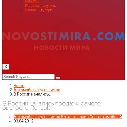
Пам’ятки
Подорожі та туризм
Найкращі курорти
X
Home
Автомобіль і суспільство
В России начались…
В России начались продажи самого
быстрого Renault
Автомобіль і суспільство
Каталог новин
Світ автомобілей
03.04.2012