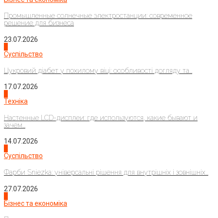
Промышленные солнечные электростанции: современное
решение для бизнеса
23.07.2026
3
Суспільство
Цукровий діабет у похилому віці: особливості догляду та...
17.07.2026
4
Техніка
Настенные LCD-дисплеи: где используются, какие бывают и
зачем...
14.07.2026
1
Суспільство
Фарби Sniezka: універсальні рішення для внутрішніх і зовнішніх...
27.07.2026
2
Бізнес та економіка