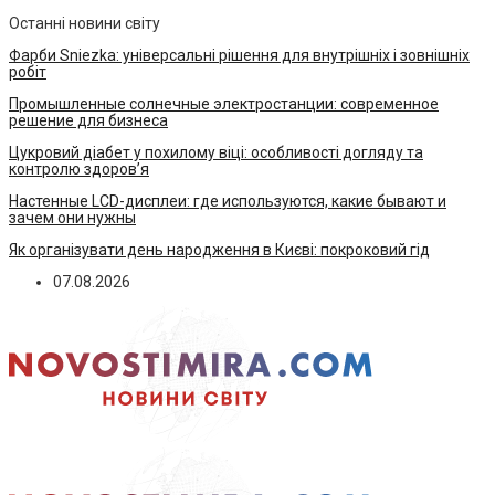
Останні новини світу
Фарби Sniezka: універсальні рішення для внутрішніх і зовнішніх
робіт
Промышленные солнечные электростанции: современное
решение для бизнеса
Цукровий діабет у похилому віці: особливості догляду та
контролю здоров’я
Настенные LCD-дисплеи: где используются, какие бывают и
зачем они нужны
Як організувати день народження в Києві: покроковий гід
07.08.2026