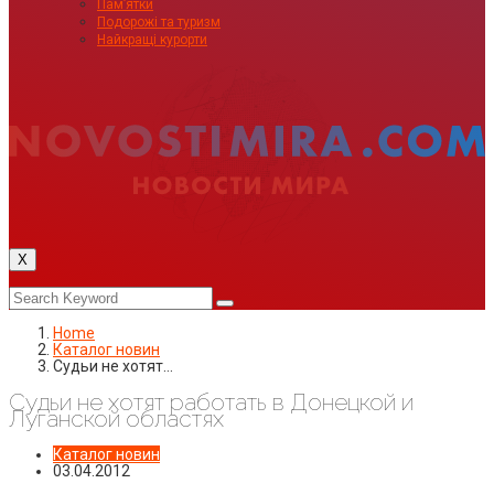
Пам’ятки
Подорожі та туризм
Найкращі курорти
X
Home
Каталог новин
Судьи не хотят…
Судьи не хотят работать в Донецкой и
Луганской областях
Каталог новин
03.04.2012