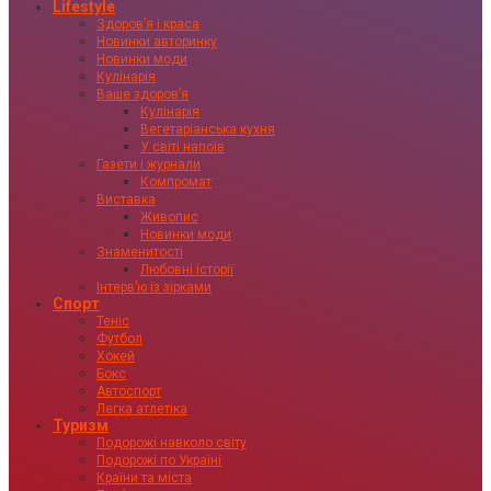
Lifestyle
Здоровʼя і краса
Новинки авторинку
Новинки моди
Кулінарія
Ваше здоровʼя
Кулінарія
Вегетаріанська кухня
У світі напоїв
Газети і журнали
Компромат
Виставка
Живопис
Новинки моди
Знаменитості
Любовні історії
Інтервʼю із зірками
Спорт
Теніс
Футбол
Хокей
Бокс
Автоспорт
Легка атлетіка
Туризм
Подорожі навколо світу
Подорожі по Україні
Країни та міста