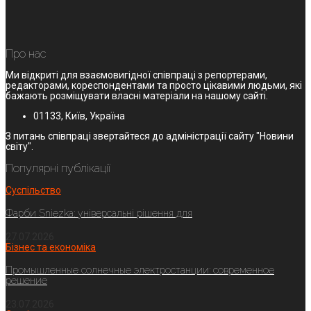
Про нас
Ми відкриті для взаємовигідної співпраці з репортерами,
редакторами, кореспондентами та просто цікавими людьми, які
бажають розміщувати власні матеріали на нашому сайті.
01133, Київ, Україна
З питань співпраці звертайтеся до адміністрації сайту "Новини
світу".
Популярні публікації
Суспільство
Фарби Sniezka: універсальні рішення для
27.07.2026
Бізнес та економіка
Промышленные солнечные электростанции: современное
решение
23.07.2026