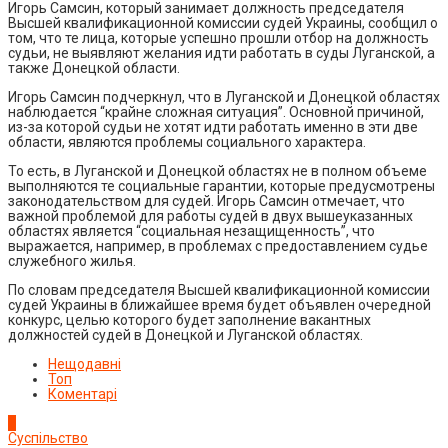
Игорь Самсин, который занимает должность председателя
Высшей квалификационной комиссии судей Украины, сообщил о
том, что те лица, которые успешно прошли отбор на должность
судьи, не выявляют желания идти работать в суды Луганской, а
также Донецкой области.
Игорь Самсин подчеркнул, что в Луганской и Донецкой областях
наблюдается “крайне сложная ситуация”. Основной причиной,
из-за которой судьи не хотят идти работать именно в эти две
области, являются проблемы социального характера.
То есть, в Луганской и Донецкой областях не в полном объеме
выполняются те социальные гарантии, которые предусмотрены
законодательством для судей. Игорь Самсин отмечает, что
важной проблемой для работы судей в двух вышеуказанных
областях является “социальная незащищенность”, что
выражается, например, в проблемах с предоставлением судье
служебного жилья.
По словам председателя Высшей квалификационной комиссии
судей Украины в ближайшее время будет объявлен очередной
конкурс, целью которого будет заполнение вакантных
должностей судей в Донецкой и Луганской областях.
Нещодавні
Топ
Коментарі
1
Суспільство