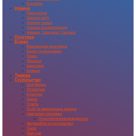
Контакти
Новини
Прес-релізи
Новини світу
Каталог новин
Новини оподаткування
Новини, Скандали, Сенсації
Політика
Бізнес
Міжнародна економіка
Бізнес та економіка
Право
Фінанси
Інвестиції
Іновації
Техніка
Суспільство
Шоу-бізнес
Література
Культура
Наука
Освіта
Події та кримінальна хроніка
Навчальні програми
Психологія взаємовідносин
Автомобіль та суспільство
Театр
Пригоди