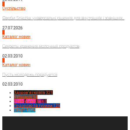
2
Суспільство
Фарби Sniezka: універсальні рішення для внутрішніх і зовнішніх...
27.07.2026
3
Каталог новин
Секреты хранения молочных продуктов
02.03.2010
4
Каталог новин
Пусть молодежь порадуется
02.03.2010
Здоров'я і краса
321
Кулінарія
94
Новинки моди
63
Подорожі та туризм
125
Спорт
1224