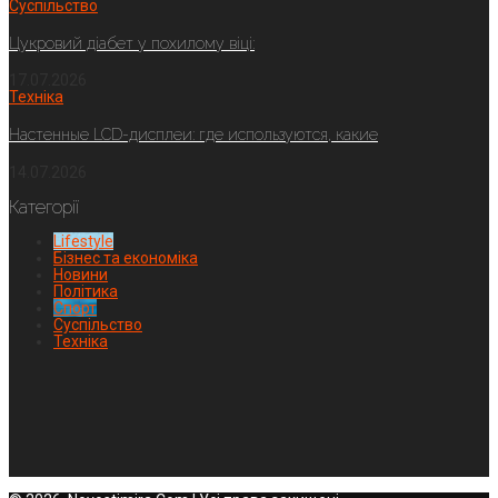
Суспільство
Цукровий діабет у похилому віці:
17.07.2026
Техніка
Настенные LCD-дисплеи: где используются, какие
14.07.2026
Категорії
Lifestyle
Бізнес та економіка
Новини
Політика
Спорт
Суспільство
Техніка