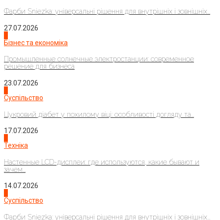
Фарби Sniezka: універсальні рішення для внутрішніх і зовнішніх...
27.07.2026
2
Бізнес та економіка
Промышленные солнечные электростанции: современное
решение для бизнеса
23.07.2026
3
Суспільство
Цукровий діабет у похилому віці: особливості догляду та...
17.07.2026
4
Техніка
Настенные LCD-дисплеи: где используются, какие бывают и
зачем...
14.07.2026
1
Суспільство
Фарби Sniezka: універсальні рішення для внутрішніх і зовнішніх...