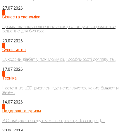
27.07.2026
2
Бізнес та економіка
Промышленные солнечные электростанции: современное
решение для бизнеса
23.07.2026
3
Суспільство
Цукровий діабет у похилому віці: особливості догляду та...
17.07.2026
4
Техніка
Настенные LCD-дисплеи: где используются, какие бывают и
зачем...
14.07.2026
1
Подорожі та туризм
В Стамбуле возведут мост по проекту Леонардо Да...
30.06.2019