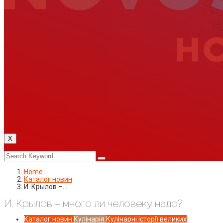
X
Home
Каталог новин
И. Крылов –…
И. Крылов – много ли человеку надо?
Каталог новин
Кулінарія
Кулінарні історії великих