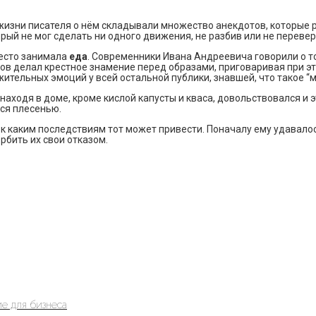
жизни писателя о нём складывали множество анекдотов, которые р
й не мог сделать ни одного движения, не разбив или не переверн
место занимала
еда
. Современники Ивана Андреевича говорили о то
лов делал крестное знамение перед образами, приговаривая при эт
ительных эмоций у всей остальной публики, знавшей, что такое “
находя в доме, кроме кислой капусты и кваса, довольствовался и 
ся плесенью.
к каким последствиям тот может привести. Поначалу ему удавалос
рбить их свои отказом.
е для бизнеса