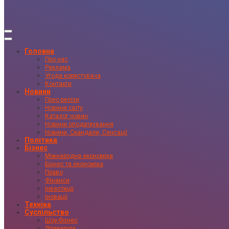
Головна
Про нас
Реклама
Угода користувача
Контакти
Новини
Прес-релізи
Новини світу
Каталог новин
Новини оподаткування
Новини, Скандали, Сенсації
Політика
Бізнес
Міжнародна економіка
Бізнес та економіка
Право
Фінанси
Інвестиції
Іновації
Техніка
Суспільство
Шоу-бізнес
Література