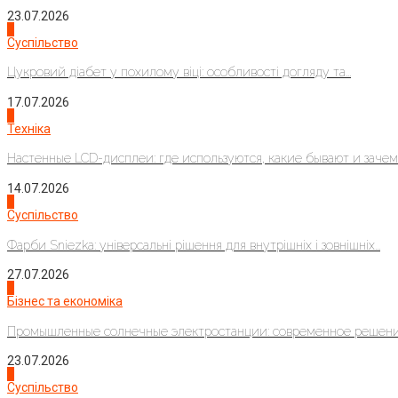
23.07.2026
3
Суспільство
Цукровий діабет у похилому віці: особливості догляду та...
17.07.2026
4
Техніка
Настенные LCD-дисплеи: где используются, какие бывают и зачем..
14.07.2026
1
Суспільство
Фарби Sniezka: універсальні рішення для внутрішніх і зовнішніх...
27.07.2026
2
Бізнес та економіка
Промышленные солнечные электростанции: современное решени
23.07.2026
3
Суспільство