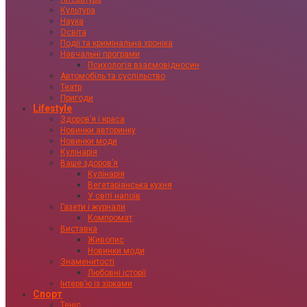
Культура
Наука
Освіта
Події та кримінальна хроніка
Навчальні програми
Психологія взаємовідносин
Автомобіль та суспільство
Театр
Пригоди
Lifestyle
Здоровʼя і краса
Новинки авторинку
Новинки моди
Кулінарія
Ваше здоровʼя
Кулінарія
Вегетаріанська кухня
У світі напоїв
Газети і журнали
Компромат
Виставка
Живопис
Новинки моди
Знаменитості
Любовні історії
Інтервʼю із зірками
Спорт
Теніс