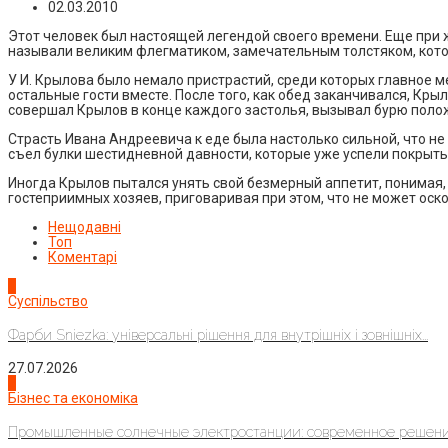
02.03.2010
Этот человек был настоящей легендой своего времени. Еще при 
называли великим флегматиком, замечательным толстяком, которы
У И. Крылова было немало пристрастий, среди которых главное 
остальные гости вместе. После того, как обед заканчивался, Кры
совершал Крылов в конце каждого застолья, вызывал бурю полож
Страсть Ивана Андреевича к еде была настолько сильной, что не 
съел булки шестидневной давности, которые уже успели покрыть
Иногда Крылов пытался унять свой безмерный аппетит, понимая, 
гостеприимных хозяев, приговаривая при этом, что не может оско
Нещодавні
Топ
Коментарі
1
Суспільство
Фарби Sniezka: універсальні рішення для внутрішніх і зовнішніх...
27.07.2026
2
Бізнес та економіка
Промышленные солнечные электростанции: современное решени