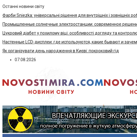
Останні новини світу
Фарби Sniezka: універсальні рішення для внутрішніх і зовнішніх ро
Промышленные солнечные электростанции: современное решени
Цукровий діабет у похилому віці: особливості догляду та контрол
Настенные LCD-дисплеи: где используются, какие бывают и заче
Як організувати день народження в Києві: покроковий гід
07.08.2026