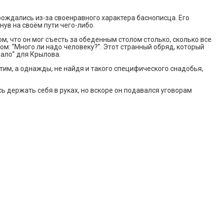
ождались из-за своенравного характера баснописца. Его
ув на своём пути чего-либо.
м, что он мог съесть за обеденным столом столько, сколько все
ом: “Много ли надо человеку?”. Этот странный обряд, который
мало” для Крылова.
этим, а однажды, не найдя и такого специфического снадобья,
ь держать себя в руках, но вскоре он подавался уговорам