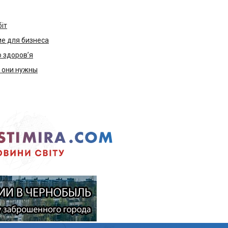
біт
е для бизнеса
ю здоров’я
м они нужны