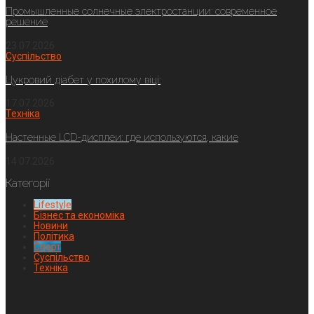
Промышленные солнечные электростанции: современное
решение
23.07.2026
Суспільство
Цукровий діабет у похилому віці:
17.07.2026
Техніка
Настенные LCD-дисплеи: где используются, какие
14.07.2026
Категорії
Lifestyle
Бізнес та економіка
Новини
Політика
Спорт
Суспільство
Техніка