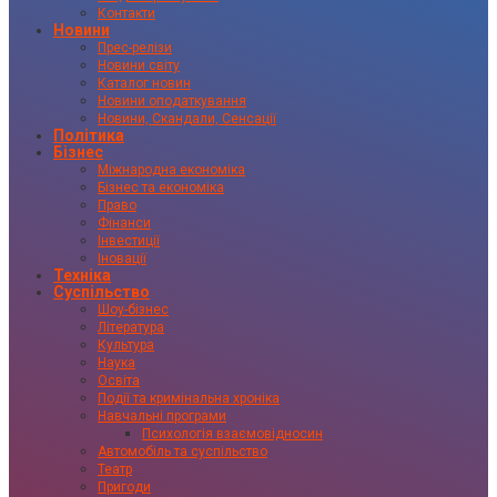
Контакти
Новини
Прес-релізи
Новини світу
Каталог новин
Новини оподаткування
Новини, Скандали, Сенсації
Політика
Бізнес
Міжнародна економіка
Бізнес та економіка
Право
Фінанси
Інвестиції
Іновації
Техніка
Суспільство
Шоу-бізнес
Література
Культура
Наука
Освіта
Події та кримінальна хроніка
Навчальні програми
Психологія взаємовідносин
Автомобіль та суспільство
Театр
Пригоди