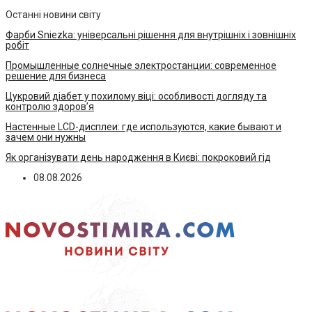
Останні новини світу
Фарби Sniezka: універсальні рішення для внутрішніх і зовнішніх
робіт
Промышленные солнечные электростанции: современное
решение для бизнеса
Цукровий діабет у похилому віці: особливості догляду та
контролю здоров’я
Настенные LCD-дисплеи: где используются, какие бывают и
зачем они нужны
Як організувати день народження в Києві: покроковий гід
08.08.2026