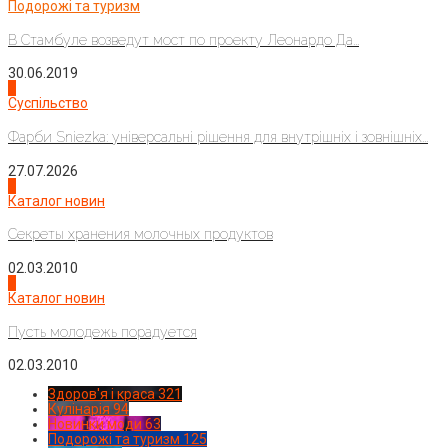
Подорожі та туризм
В Стамбуле возведут мост по проекту Леонардо Да...
30.06.2019
2
Суспільство
Фарби Sniezka: універсальні рішення для внутрішніх і зовнішніх...
27.07.2026
3
Каталог новин
Секреты хранения молочных продуктов
02.03.2010
4
Каталог новин
Пусть молодежь порадуется
02.03.2010
Здоров'я і краса
321
Кулінарія
94
Новинки моди
63
Подорожі та туризм
125