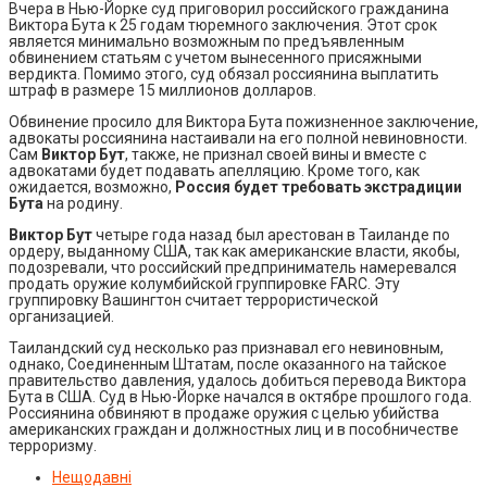
Вчера в Нью-Йорке суд приговорил российского гражданина
Виктора Бута к 25 годам тюремного заключения. Этот срок
является минимально возможным по предъявленным
обвинением статьям с учетом вынесенного присяжными
вердикта. Помимо этого, суд обязал россиянина выплатить
штраф в размере 15 миллионов долларов.
Обвинение просило для Виктора Бута пожизненное заключение,
адвокаты россиянина настаивали на его полной невиновности.
Сам
Виктор Бут
, также, не признал своей вины и вместе с
адвокатами будет подавать апелляцию. Кроме того, как
ожидается, возможно,
Россия будет требовать экстрадиции
Бута
на родину.
Виктор Бут
четыре года назад был арестован в Таиланде по
ордеру, выданному США, так как американские власти, якобы,
подозревали, что российский предприниматель намеревался
продать оружие колумбийской группировке FARC. Эту
группировку Вашингтон считает террористической
организацией.
Таиландский суд несколько раз признавал его невиновным,
однако, Соединенным Штатам, после оказанного на тайское
правительство давления, удалось добиться перевода Виктора
Бута в США. Суд в Нью-Йорке начался в октябре прошлого года.
Россиянина обвиняют в продаже оружия с целью убийства
американских граждан и должностных лиц и в пособничестве
терроризму.
Нещодавні