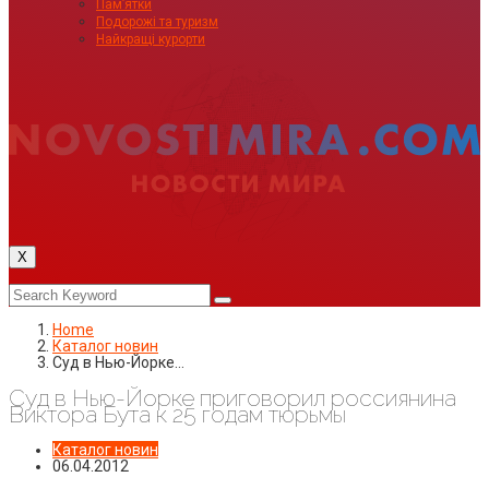
Пам’ятки
Подорожі та туризм
Найкращі курорти
X
Home
Каталог новин
Суд в Нью-Йорке…
Суд в Нью-Йорке приговорил россиянина
Виктора Бута к 25 годам тюрьмы
Каталог новин
06.04.2012