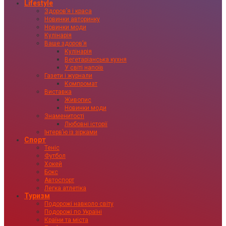
Lifestyle
Здоровʼя і краса
Новинки авторинку
Новинки моди
Кулінарія
Ваше здоровʼя
Кулінарія
Вегетаріанська кухня
У світі напоїв
Газети і журнали
Компромат
Виставка
Живопис
Новинки моди
Знаменитості
Любовні історії
Інтервʼю із зірками
Спорт
Теніс
Футбол
Хокей
Бокс
Автоспорт
Легка атлетіка
Туризм
Подорожі навколо світу
Подорожі по Україні
Країни та міста