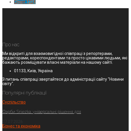
Спорт
1224
Про нас
Ми відкриті для взаємовигідної співпраці з репортерами,
редакторами, кореспондентами та просто цікавими людьми, які
бажають розміщувати власні матеріали на нашому сайті.
01133, Київ, Україна
З питань співпраці звертайтеся до адміністрації сайту "Новини
світу".
Популярні публікації
Суспільство
Фарби Sniezka: універсальні рішення для
27.07.2026
Бізнес та економіка