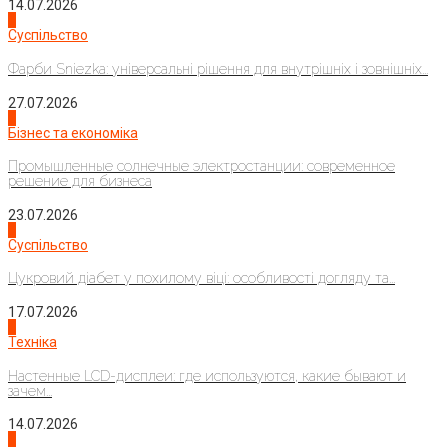
14.07.2026
1
Суспільство
Фарби Sniezka: універсальні рішення для внутрішніх і зовнішніх...
27.07.2026
2
Бізнес та економіка
Промышленные солнечные электростанции: современное
решение для бизнеса
23.07.2026
3
Суспільство
Цукровий діабет у похилому віці: особливості догляду та...
17.07.2026
4
Техніка
Настенные LCD-дисплеи: где используются, какие бывают и
зачем...
14.07.2026
1