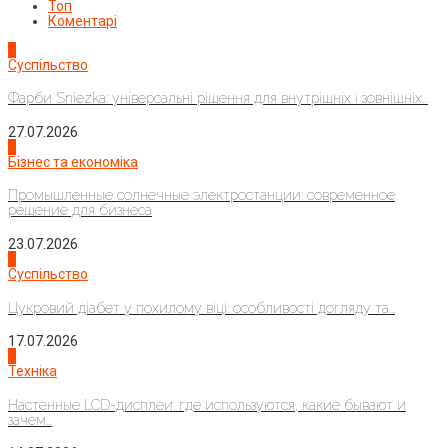
Топ
Коментарі
1
Суспільство
Фарби Sniezka: універсальні рішення для внутрішніх і зовнішніх...
27.07.2026
2
Бізнес та економіка
Промышленные солнечные электростанции: современное
решение для бизнеса
23.07.2026
3
Суспільство
Цукровий діабет у похилому віці: особливості догляду та...
17.07.2026
4
Техніка
Настенные LCD-дисплеи: где используются, какие бывают и
зачем...